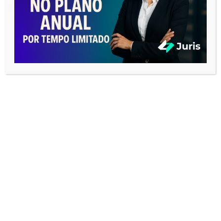
CATEGORIAS
Business
E-books
Audiência
Estudantes
Advogados
Dicas Concursos
Novidades do Juris
Tabelas de Honorários
News
Direito 4.0