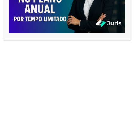
REDES SOCIAIS
COMO SE PORTAR EM UMA AUDIÊNCIA
Tocador
de
vídeo
00:00
08:26