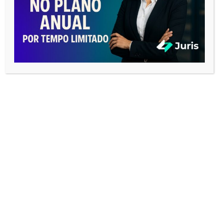
eventos do setor para aumentar a visibilidade de sua
logística jurídica.
Proposta de valor clara
Destaque o que torna sua logística jurídica única,
seja a cobertura geográfica, a qualidade dos
correspondentes ou a eficiência dos processos.
Certifique-se de que seus potenciais clientes
entendam o valor agregado que você oferece.
Ofereça soluções que se adaptam às necessidades
específicas de cada cliente, o que pode incluir
pacotes personalizados de serviços.
Feedback e melhoria contínua