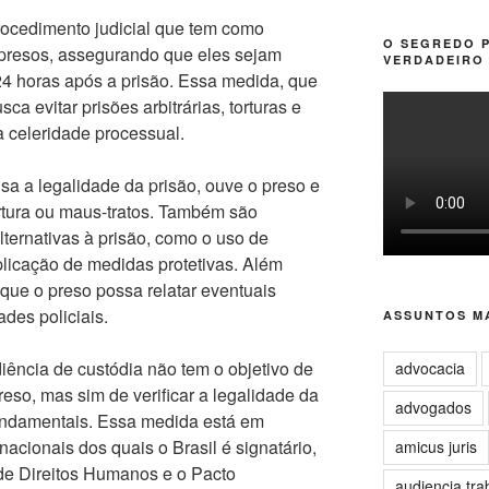
rocedimento judicial que tem como
O SEGREDO 
os presos, assegurando que eles sejam
VERDADEIRO 
24 horas após a prisão. Essa medida, que
sca evitar prisões arbitrárias, torturas e
 celeridade processual.
isa a legalidade da prisão, ouve o preso e
tortura ou maus-tratos. Também são
lternativas à prisão, como o uso de
aplicação de medidas protetivas. Além
que o preso possa relatar eventuais
des policiais.
ASSUNTOS MA
diência de custódia não tem o objetivo de
advocacia
reso, mas sim de verificar a legalidade da
advogados
 fundamentais. Essa medida está em
acionais dos quais o Brasil é signatário,
amicus juris
e Direitos Humanos e o Pacto
audiencia tra