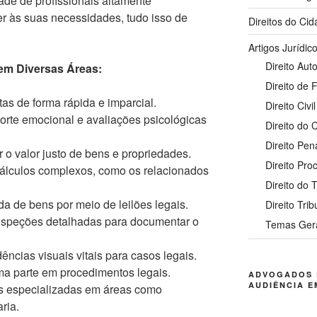
ade de profissionais altamente
er às suas necessidades, tudo isso de
Direitos do Ci
Artigos Jurídic
Direito Auto
 em Diversas Áreas:
Direito de 
as de forma rápida e imparcial.
Direito Civil
rte emocional e avaliações psicológicas
Direito do
Direito Pen
 o valor justo de bens e propriedades.
Direito Pro
álculos complexos, como os relacionados
Direito do 
da de bens por meio de leilões legais.
Direito Trib
speções detalhadas para documentar o
Temas Ger
ncias visuais vitais para casos legais.
 parte em procedimentos legais.
ADVOGADOS 
AUDIÊNCIA E
s especializadas em áreas como
ria.