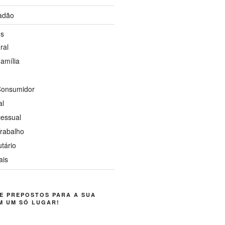
dadão
os
ral
Família
 Consumidor
al
cessual
Trabalho
utário
ais
E PREPOSTOS PARA A SUA
M UM SÓ LUGAR!