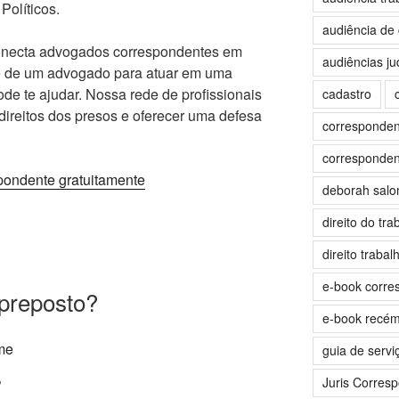
Políticos.
audiência de 
conecta advogados correspondentes em
audiências jud
se de um advogado para atuar em uma
ode te ajudar. Nossa rede de profissionais
cadastro
 direitos dos presos e oferecer uma defesa
correspondent
correspondent
pondente gratuitamente
deborah sal
direito do tra
direito trabalh
e-book corre
preposto?
e-book recé
guia de servi
Juris Corres
?