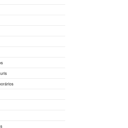
os
uris
orários
os