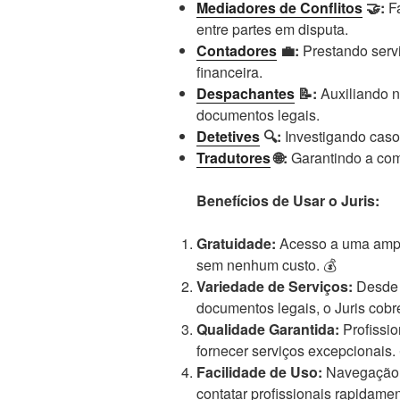
Mediadores de Conflitos
🤝:
Fa
entre partes em disputa.
Contadores
💼:
Prestando servi
financeira.
Despachantes
📝:
Auxiliando n
documentos legais.
Detetives
🔍:
Investigando casos
Tradutores
🌐:
Garantindo a com
Benefícios de Usar o Juris:
Gratuidade:
Acesso a uma ampla
sem nenhum custo. 💰
Variedade de Serviços:
Desde a
documentos legais, o Juris cobr
Qualidade Garantida:
Profissio
fornecer serviços excepcionais. 
Facilidade de Uso:
Navegação s
contatar profissionais rapidament