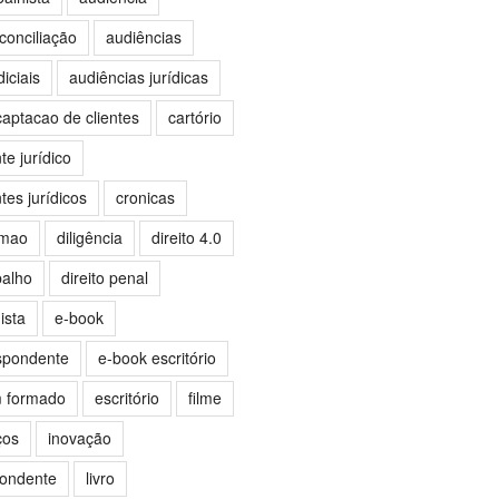
conciliação
audiências
iciais
audiências jurídicas
captacao de clientes
cartório
e jurídico
es jurídicos
cronicas
omao
diligência
direito 4.0
balho
direito penal
ista
e-book
spondente
e-book escritório
m formado
escritório
filme
ços
inovação
pondente
livro