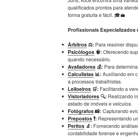
Juris, você encontra uma varied
qualificados prontos para atend
forma gratuita e fácil. 🎓💼
Profissionais Especializados
Árbitros
⚖️:
Para resolver disput
Psicólogos
🧠:
Oferecendo supo
quando necessário.
Avaliadores
💰:
Para determinar
Calculistas
📊:
Auxiliando em c
a processos trabalhistas.
Leiloeiros
🛒:
Facilitando a ven
Vistoriadores
🔍:
Realizando in
estado de imóveis e veículos.
Fotógrafos
📸:
Capturando evidê
Prepostos
🕴️:
Representando uma
Peritos
🔬:
Fornecendo análise
contabilidade forense e engenha