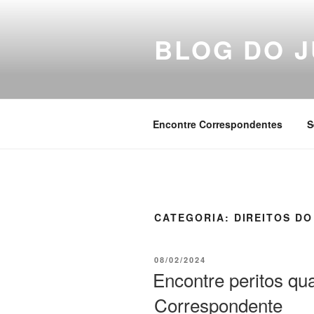
Pular
para
BLOG DO J
o
conteúdo
Encontre Correspondentes
S
CATEGORIA:
DIREITOS DO
PUBLICADO
08/02/2024
EM
Encontre peritos qua
Correspondente