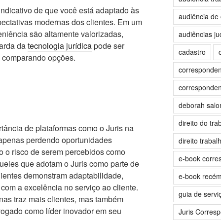
 indicativo de que você está adaptado às
audiência de 
pectativas modernas dos clientes. Em um
niência são altamente valorizadas,
audiências jud
uarda da
tecnologia jurídica
pode ser
cadastro
ão comparando opções.
correspondent
correspondent
deborah sal
direito do tra
ância de plataformas como o Juris na
 apenas perdendo oportunidades
direito trabalh
o o risco de serem percebidos como
e-book corre
queles que adotam o Juris como parte de
lientes demonstram adaptabilidade,
e-book recé
com a excelência no serviço ao cliente.
guia de servi
nas traz mais clientes, mas também
dvogado como líder inovador em seu
Juris Corres