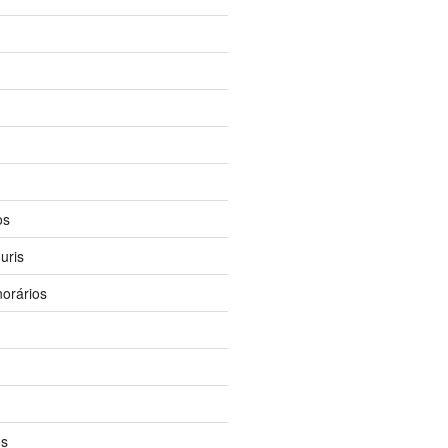
os
uris
orários
os