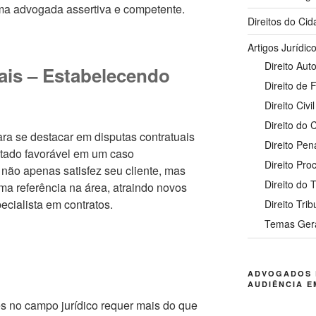
a advogada assertiva e competente.
Direitos do Ci
Artigos Jurídic
Direito Auto
ais – Estabelecendo
Direito de 
Direito Civil
Direito do
ara se destacar em disputas contratuais
Direito Pen
ltado favorável em um caso
Direito Pro
 não apenas satisfez seu cliente, mas
Direito do 
 referência na área, atraindo novos
cialista em contratos.
Direito Trib
Temas Ger
ADVOGADOS 
AUDIÊNCIA E
es no campo jurídico requer mais do que