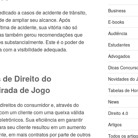
Business
icado a casos de acidente de trânsito,
de de ampliar seu alcance. Após
E-books
ima de acidente, sua vitória não só
Audiência
 mas também gerou recomendações que
s substancialmente. Este é o poder de
Estudantes
 com a visibilidade adequada.
Advogados
Dicas Concurs
de Direito do
Novidades do J
irada de Jogo
Tabelas de Hon
News
direitos do consumidor e, através do
 com um cliente com uma queixa válida
Direito 4.0
etrônicos. Sua eficiência em garantir
Artigos
a seu cliente resultou em um aumento
e, em mais contratos por parte de outros
Todos os artig