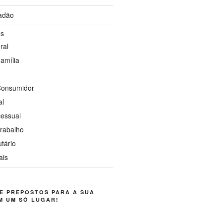
dadão
os
ral
Família
 Consumidor
al
cessual
Trabalho
utário
ais
E PREPOSTOS PARA A SUA
M UM SÓ LUGAR!