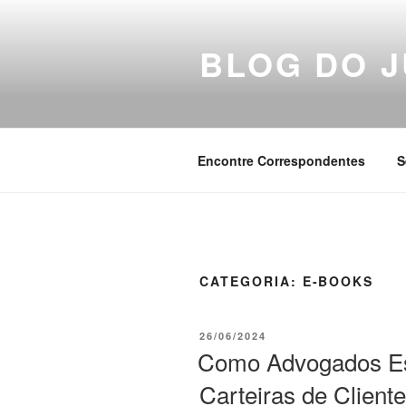
Pular
para
BLOG DO J
o
conteúdo
Encontre Correspondentes
S
CATEGORIA:
E-BOOKS
PUBLICADO
26/06/2024
EM
Como Advogados Es
Carteiras de Client