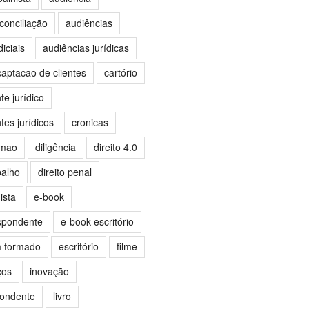
conciliação
audiências
iciais
audiências jurídicas
captacao de clientes
cartório
e jurídico
es jurídicos
cronicas
omao
diligência
direito 4.0
balho
direito penal
ista
e-book
spondente
e-book escritório
m formado
escritório
filme
ços
inovação
pondente
livro