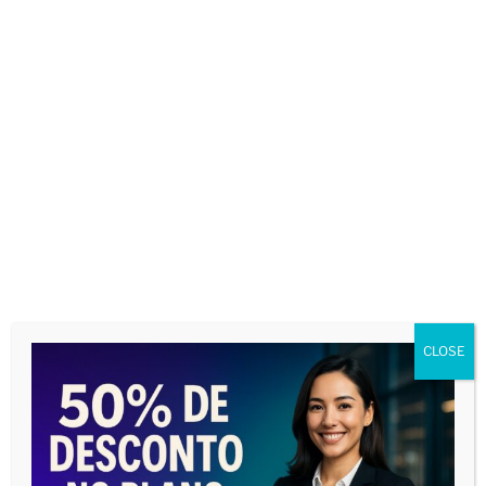
STARTUPS, e a adequação entre ambos.
Responda
Deixe um comentário
O seu endereço de e-mail não será publicado.
Campos obrigatórios são marcados com
*
Comentário
*
CLOSE