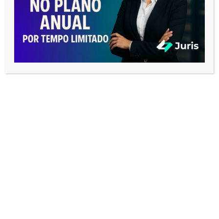
Nome
*
E-mail
*
Site