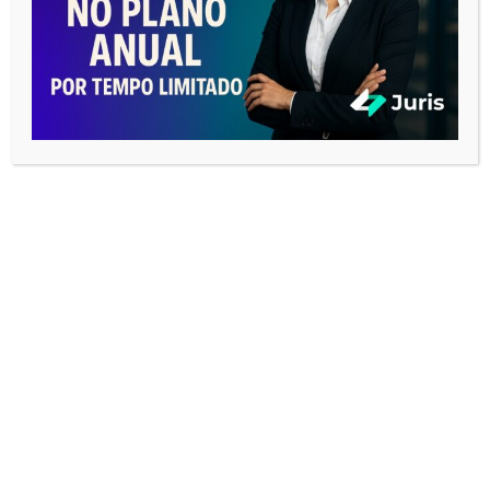
Nome
*
E-mail
*
Site