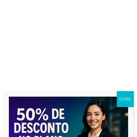
10/06/2024 ÀS 06:08
Um contrato de compra e venda inadimplido
pelo comprador se aplica a decadência de cada
prestação vencida?
Tem prestações com mais de cinco anos
vencidas e outras ainda a vencer
Responda
Deixe um comentário
O seu endereço de e-mail não será publicado.
Campos obrigatórios são marcados com
*
CLOSE
Comentário
*