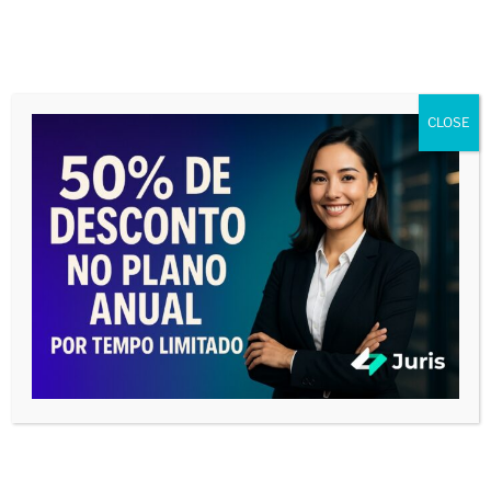
Direito Autoral
Direito de Família
Direito Civil
CLOSE
Direito do Consumidor
Direito Penal
Direito Processual
Direito do Trabalho
Direito Tributário
Temas Gerais
ADVOGADOS E PREPOSTOS PARA A SUA
AUDIÊNCIA EM UM SÓ LUGAR!