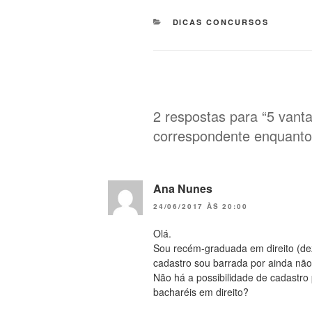
CATEGORIAS
DICAS CONCURSOS
2 respostas para “5 vant
correspondente enquanto
Ana Nunes
24/06/2017 ÀS 20:00
Olá.
Sou recém-graduada em direito (dez
cadastro sou barrada por ainda não
Não há a possibilidade de cadastro 
bacharéis em direito?