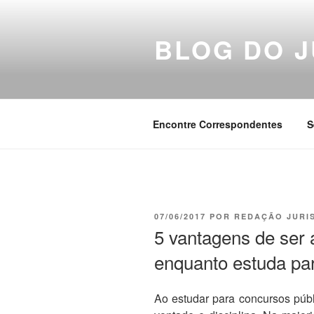
Pular
para
BLOG DO J
o
conteúdo
Encontre Correspondentes
S
PUBLICADO
07/06/2017
POR
REDAÇÃO JURI
EM
5 vantagens de ser
enquanto estuda pa
Ao estudar para concursos públ