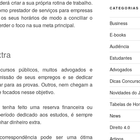
erá criar a sua própria rotina de trabalho.
CATEGORIAS
omo prestador de serviços para empresas
r os seus horários de modo a conciliar o
Business
rder o foco na sua meta principal.
E-books
Audiência
tra
Estudantes
ncursos públicos, muitos advogados e
Advogados
missão de seus empregos e se dedicar
Dicas Concurs
ar para as provas. Outros, nem chegam a
e focados nesse objetivo.
Novidades do J
Tabelas de Hon
tenha feito uma reserva financeira ou
período dedicado aos estudos, é sempre
News
har dinheiro extra.
Direito 4.0
correspondência pode ser uma ótima
Artigos