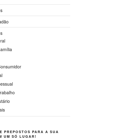
os
dadão
os
ral
Família
 Consumidor
al
cessual
Trabalho
utário
ais
E PREPOSTOS PARA A SUA
M UM SÓ LUGAR!