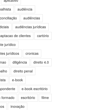
aplicativo
balhista
audiência
conciliação
audiências
iciais
audiências jurídicas
captacao de clientes
cartório
e jurídico
es jurídicos
cronicas
omao
diligência
direito 4.0
balho
direito penal
ista
e-book
spondente
e-book escritório
m formado
escritório
filme
ços
inovação