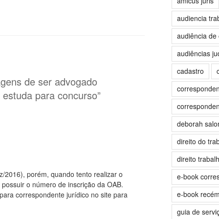
amicus juris
audiencia tra
audiência de 
audiências jud
cadastro
agens de ser advogado
correspondent
 estuda para concurso”
correspondent
deborah sal
direito do tra
direito trabalh
/2016), porém, quando tento realizar o
e-book corre
 possuir o número de inscrição da OAB.
e-book recé
para correspondente jurídico no site para
guia de servi