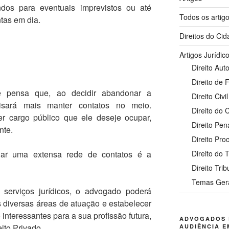
ndos para eventuais imprevistos ou até
Todos os artig
tas em dia.
Direitos do Ci
Artigos Jurídic
Direito Auto
Direito de 
ue pensa que, ao decidir abandonar a
Direito Civil
cisará mais manter contatos no meio.
Direito do
r cargo público que ele deseje ocupar,
Direito Pen
nte.
Direito Pro
dar uma extensa rede de contatos é a
Direito do 
Direito Trib
Temas Ger
serviços jurídicos, o advogado poderá
s diversas áreas de atuação e estabelecer
interessantes para a sua profissão futura,
ADVOGADOS 
ito Privado.
AUDIÊNCIA E