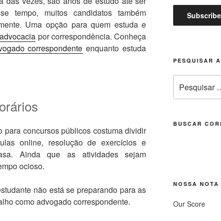
ia das vezes, são anos de estudo até ser
sse tempo, muitos candidatos também
ramente. Uma opção para quem estuda e
advocacia
por correspondência. Conheça
vogado correspondente
enquanto estuda
PESQUISAR 
Pesquisar
por:
horários
BUSCAR COR
para concursos públicos costuma dividir
ulas online, resolução de exercícios e
asa. Ainda que as atividades sejam
empo ocioso.
NOSSA NOTA
studante não está se preparando para as
abalho como advogado correspondente.
Our Score