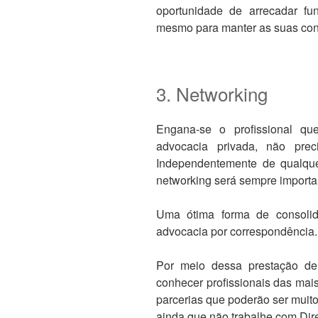
oportunidade de arrecadar fu
mesmo para manter as suas con
3. Networking
Engana-se o profissional q
advocacia privada, não pre
Independentemente de qualque
networking será sempre importa
Uma ótima forma de consoli
advocacia por correspondência.
Por meio dessa prestação de 
conhecer profissionais das mai
parcerias que poderão ser muito 
ainda que não trabalhe com Dire