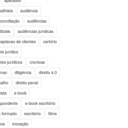
aplicativo
balhista
audiência
conciliação
audiências
iciais
audiências jurídicas
captacao de clientes
cartório
e jurídico
es jurídicos
cronicas
omao
diligência
direito 4.0
balho
direito penal
ista
e-book
spondente
e-book escritório
m formado
escritório
filme
ços
inovação