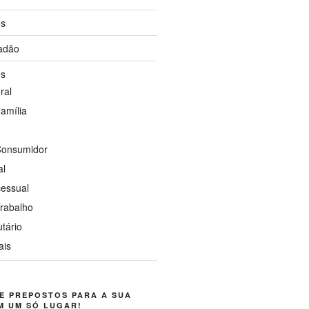
os
dadão
os
ral
Família
 Consumidor
al
cessual
Trabalho
utário
ais
E PREPOSTOS PARA A SUA
M UM SÓ LUGAR!