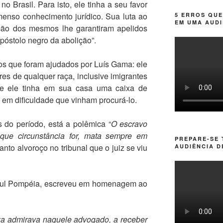
o Brasil. Para isto, ele tinha a seu favor
enso conhecimento jurídico. Sua luta ao
5 ERROS QUE
EM UMA AUDI
ação dos mesmos lhe garantiram apelidos
póstolo negro da abolição”.
s que foram ajudados por Luís Gama: ele
es de qualquer raça, inclusive imigrantes
que ele tinha em sua casa uma caixa de
em dificuldade que vinham procurá-lo.
 do período, está a polêmica “
O escravo
que circunstância for, mata sempre em
PREPARE-SE
anto alvoroço no tribunal que o juiz se viu
AUDIÊNCIA D
aul Pompéia, escreveu em homenagem ao
a admirava naquele advogado, a receber