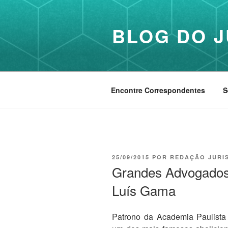
Pular
para
BLOG DO J
o
conteúdo
Encontre Correspondentes
S
PUBLICADO
25/09/2015
POR
REDAÇÃO JURI
EM
Grandes Advogados d
Luís Gama
Patrono da Academia Paulista d