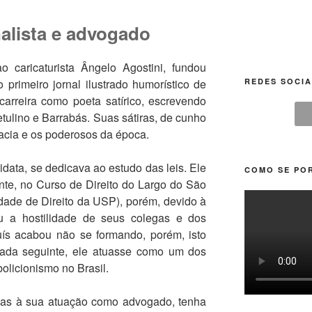
nalista e advogado
 caricaturista Ângelo Agostini, fundou
REDES SOCIA
 primeiro jornal ilustrado humorístico de
arreira como poeta satírico, escrevendo
tulino e Barrabás. Suas sátiras, de cunho
racia e os poderosos da época.
data, se dedicava ao estudo das leis. Ele
COMO SE POR
nte, no Curso de Direito do Largo do São
ldade de Direito da USP), porém, devido à
ou a hostilidade de seus colegas e dos
uís acabou não se formando, porém, isto
ada seguinte, ele atuasse como um dos
olicionismo no Brasil.
ças à sua atuação como advogado, tenha