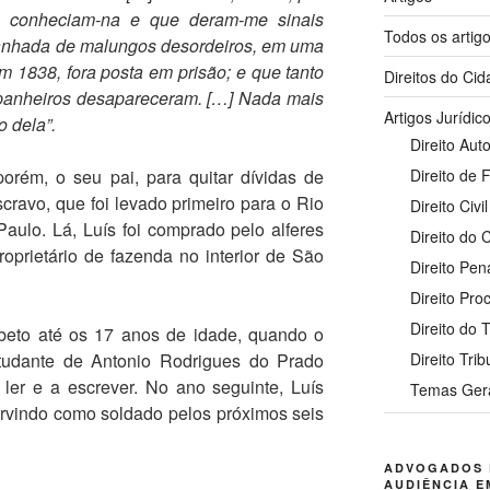
e conheciam-na e que deram-me sinais
Todos os artig
panhada de malungos desordeiros, em uma
em 1838, fora posta em prisão; e que tanto
Direitos do Ci
panheiros desapareceram. […] Nada mais
Artigos Jurídic
o dela”.
Direito Auto
orém, o seu pai, para quitar dívidas de
Direito de 
cravo, que foi levado primeiro para o Rio
Direito Civil
aulo. Lá, Luís foi comprado pelo alferes
Direito do
oprietário de fazenda no interior de São
Direito Pen
Direito Pro
Direito do 
eto até os 17 anos de idade, quando o
studante de Antonio Rodrigues do Prado
Direito Trib
ler e a escrever. No ano seguinte, Luís
Temas Ger
servindo como soldado pelos próximos seis
ADVOGADOS 
AUDIÊNCIA E