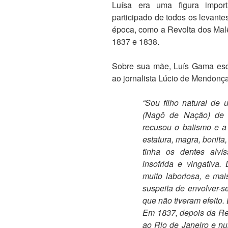
Luísa era uma figura impor
participado de todos os levant
época, como a Revolta dos Malê
1837 e 1838.
Sobre sua mãe, Luís Gama escr
ao jornalista Lúcio de Mendonça
“Sou filho natural de 
(Nagô de Nação) de 
recusou o batismo e a 
estatura, magra, bonita,
tinha os dentes alví
insofrida e vingativa.
muito laboriosa, e ma
suspeita de envolver-s
que não tiveram efeito.
Em 1837, depois da Rev
ao Rio de Janeiro e nu