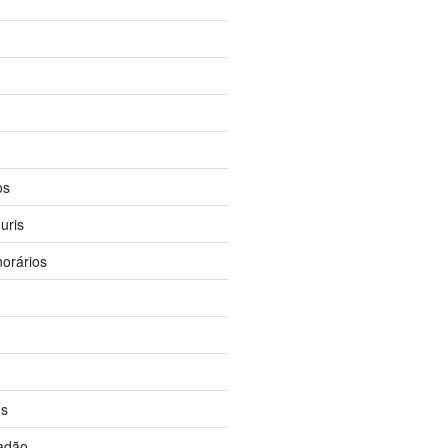
os
uris
orários
os
dadão