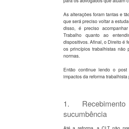
para os advogados que atuam co
As alterações foram tantas e tã
que será preciso voltar a estud
disso, é preciso acompanhar
Trabalho quanto ao entend
dispositivos. Afinal, o Direito é 
os princípios trabalhistas nã
normas.
Então continue lendo o post 
impactos da reforma trabalhista
1. Recebiment
sucumbência
Até a reforma, a CLT não pr