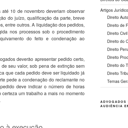
Artigos Jurídic
das até 10 de novembro deveriam observar
Direito Auto
o do juízo, qualificação da parte, breve
s, entre outros. A liquidação dos pedidos,
Direito de 
gida nos processos sob o procedimento
Direito Civil
rquivamento do feito e condenação ao
Direito do
Direito Pen
Direito Pro
ogados deverão apresentar pedido certo,
Direito do 
 de seu valor, sob pena de extinção sem
fica que cada pedido deve ser liquidado já
Direito Trib
parte pede a condenação do reclamante no
Temas Ger
 pedido deve indicar o número de horas
om certeza um trabalho a mais no momento
.
ADVOGADOS 
AUDIÊNCIA E
cio à execução