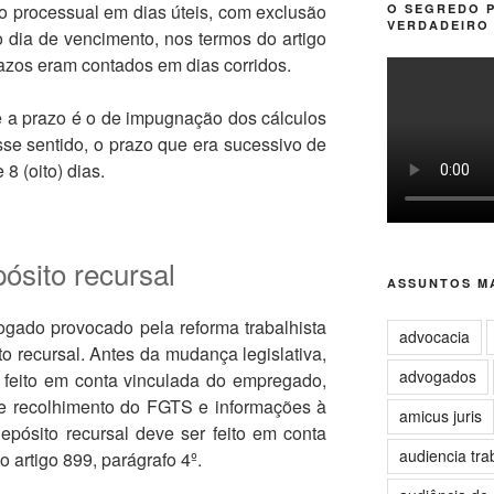
 processual em dias úteis, com exclusão
O SEGREDO 
VERDADEIRO 
 dia de vencimento, nos termos do artigo
razos eram contados em dias corridos.
 a prazo é o de impugnação dos cálculos
se sentido, o prazo que era sucessivo de
8 (oito) dias.
ósito recursal
ASSUNTOS MA
ogado provocado pela reforma trabalhista
advocacia
to recursal. Antes da mudança legislativa,
advogados
r feito em conta vinculada do empregado,
e recolhimento do FGTS e informações à
amicus juris
depósito recursal deve ser feito em conta
audiencia tra
o artigo 899, parágrafo 4º.