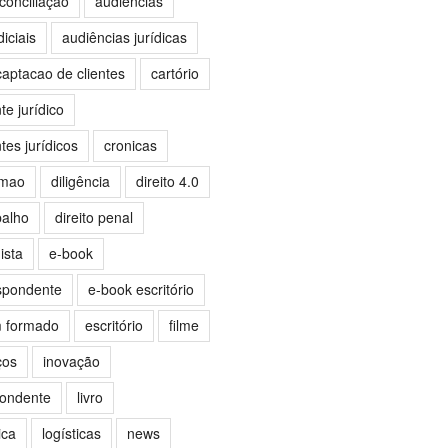
conciliação
audiências
iciais
audiências jurídicas
captacao de clientes
cartório
e jurídico
es jurídicos
cronicas
omao
diligência
direito 4.0
balho
direito penal
ista
e-book
spondente
e-book escritório
m formado
escritório
filme
ços
inovação
pondente
livro
ica
logísticas
news