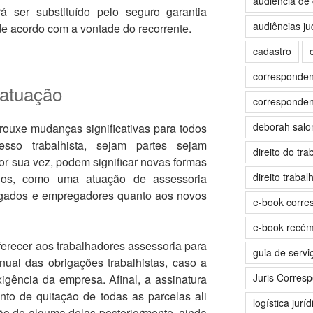
audiência de 
á ser substituído pelo seguro garantia
audiências jud
 de acordo com a vontade do recorrente.
cadastro
correspondent
 atuação
correspondent
deborah sal
trouxe mudanças significativas para todos
so trabalhista, sejam partes sejam
direito do tra
 sua vez, podem significar novas formas
direito trabalh
dos, como uma atuação de assessoria
regados e empregadores quanto aos novos
e-book corre
e-book recé
recer aos trabalhadores assessoria para
guia de servi
nual das obrigações trabalhistas, caso a
Juris Corres
igência da empresa. Afinal, a assinatura
to de quitação de todas as parcelas ali
logística juríd
ção de alguma delas posteriormente, ainda