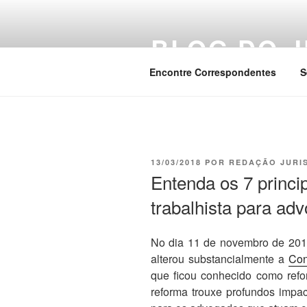
Pular
para
BLOG DO J
o
conteúdo
Encontre Correspondentes
S
PUBLICADO
13/03/2018
POR
REDAÇÃO JURI
EM
Entenda os 7 princi
trabalhista para ad
No dia 11 de novembro de 201
alterou substancialmente a
Con
que ficou conhecido como refo
reforma trouxe profundos impa