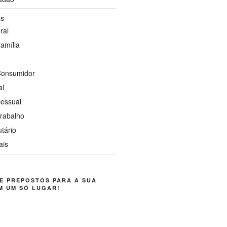
os
ral
Família
 Consumidor
al
cessual
Trabalho
utário
ais
E PREPOSTOS PARA A SUA
M UM SÓ LUGAR!