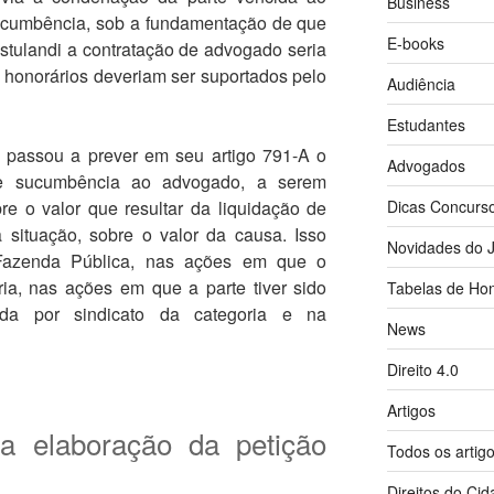
Business
ucumbência, sob a fundamentação de que
E-books
ostulandi a contratação de advogado seria
s honorários deveriam ser suportados pelo
Audiência
Estudantes
 passou a prever em seu artigo 791-A o
Advogados
e sucumbência ao advogado, a serem
e o valor que resultar da liquidação de
Dicas Concurs
situação, sobre o valor da causa. Isso
Novidades do J
azenda Pública, nas ações em que o
a, nas ações em que a parte tiver sido
Tabelas de Hon
stida por sindicato da categoria e na
News
Direito 4.0
Artigos
na elaboração da petição
Todos os artig
Direitos do Ci