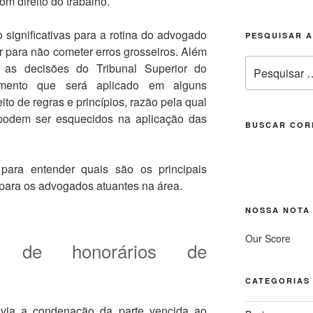
m direito do trabalho.
o significativas para a rotina do advogado
PESQUISAR 
ar para não cometer erros grosseiros. Além
Pesquisar
 as decisões do Tribunal Superior do
por:
imento que será aplicado em alguns
feito de regras e princípios, razão pela qual
o podem ser esquecidos na aplicação das
BUSCAR COR
para entender quais são os principais
 para os advogados atuantes na área.
NOSSA NOTA
Our Score
o de honorários de
CATEGORIAS
evia a condenação da parte vencida ao