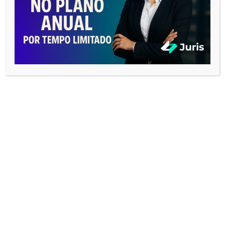
CATEGORIAS
Business
E-books
Audiência
Estudantes
Advogados
Dicas Concursos
Novidades do Juris