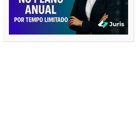
REDES SOCIAIS
COMO SE PORTAR EM UMA AUDIÊNCIA
Tocador
de
vídeo
00:00
08:26