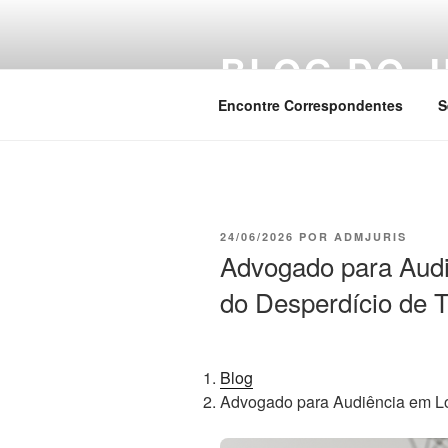
Pular
para
BLOG DO J
o
conteúdo
Encontre Correspondentes
S
PUBLICADO
24/06/2026
POR
ADMJURIS
EM
Advogado para Audi
do Desperdício de
Blog
Advogado para Audiência em Lo