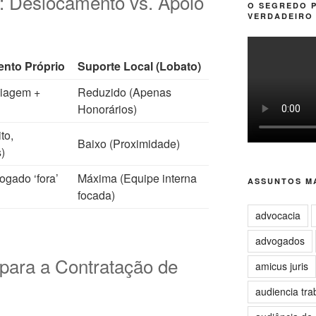
: Deslocamento vs. Apoio
O SEGREDO 
VERDADEIRO 
nto Próprio
Suporte Local (Lobato)
Viagem +
Reduzido (Apenas
Honorários)
to,
Baixo (Proximidade)
)
ogado ‘fora’
Máxima (Equipe interna
ASSUNTOS MA
focada)
advocacia
advogados
para a Contratação de
amicus juris
audiencia tra