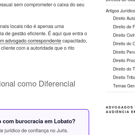
ocessual sem comprometer o caixa do seu
Artigos Jurídic
Direito Auto
onais locais não é apenas uma
Direito de 
 de gestão eficiente. É aqui que entra o
Direito Civil
um advogado correspondente
capacitado,
Direito do
liente com a autoridade que o rito
Direito Pen
Direito Pro
Direito do 
Direito Trib
ional como Diferencial
Temas Ger
ADVOGADOS 
AUDIÊNCIA E
o com burocracia em Lobato?
 jurídico de confiança no Juris.