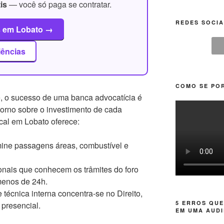
is
— você só paga se contratar.
REDES SOCIA
s em Lobato →
iências
COMO SE POR
, o sucesso de uma banca advocatícia é
torno sobre o investimento de cada
cal em Lobato oferece:
ine passagens áreas, combustível e
onais que conhecem os trâmites do foro
menos de 24h.
técnica interna concentra-se no Direito,
5 ERROS QUE
 presencial.
EM UMA AUDI