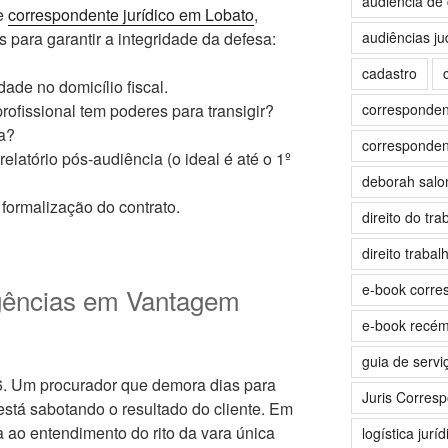
audiência de 
de
correspondente jurídico em Lobato
,
audiências jud
 para garantir a integridade da defesa:
cadastro
dade no domicílio fiscal.
correspondent
profissional tem poderes para transigir?
a?
correspondent
elatório pós-audiência (o ideal é até o 1º
deborah sal
formalização do contrato.
direito do tra
direito trabalh
e-book corre
gências em Vantagem
e-book recé
guia de servi
6. Um procurador que demora dias para
Juris Corres
está sabotando o resultado do cliente. Em
a ao entendimento do rito da vara única
logística juríd