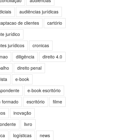
conciliação
audiências
iciais
audiências jurídicas
captacao de clientes
cartório
e jurídico
es jurídicos
cronicas
omao
diligência
direito 4.0
balho
direito penal
ista
e-book
spondente
e-book escritório
m formado
escritório
filme
ços
inovação
pondente
livro
ica
logísticas
news