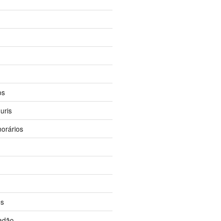
os
uris
orários
os
dadão