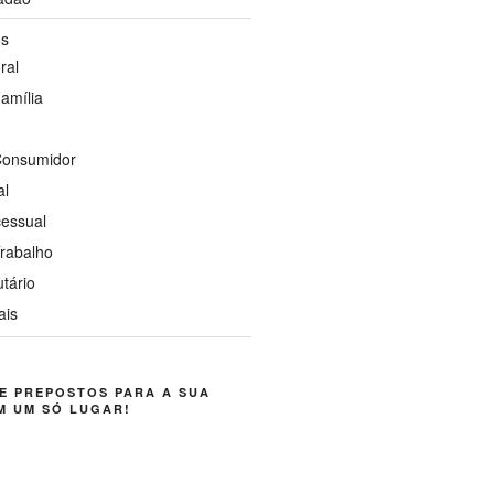
os
ral
Família
 Consumidor
al
cessual
Trabalho
utário
ais
E PREPOSTOS PARA A SUA
M UM SÓ LUGAR!