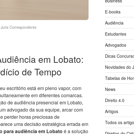
Business
E-books
Audiência
Juris Correspondente
Estudantes
Advogados
udiência em Lobato:
Dicas Concurs
Novidades do J
dício de Tempo
Tabelas de Hon
seu escritório está em pleno vapor, com
News
multaneamente em diferentes comarcas.
Direito 4.0
ão de audiência presencial em Lobato,
r um advogado da sua equipe, arcar com
Artigos
e perder horas preciosas de
Todos os artig
parece uma decisão estratégica errada em
 para audiência em Lobato
é a solução
Direitos do Ci