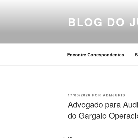
Pular
para
BLOG DO J
o
conteúdo
Encontre Correspondentes
S
PUBLICADO
17/06/2026
POR
ADMJURIS
EM
Advogado para Audi
do Gargalo Operaci