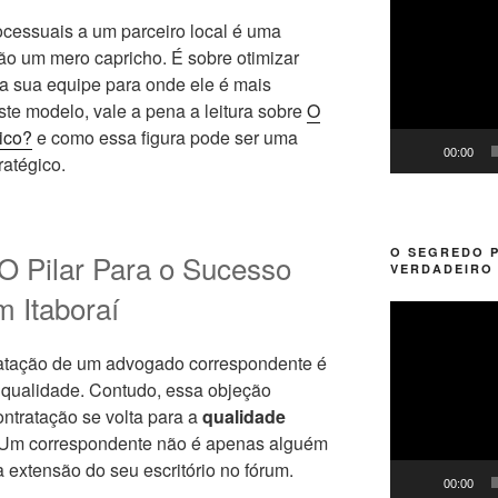
de
ocessuais a um parceiro local é uma
vídeo
não um mero capricho. É sobre otimizar
 da sua equipe para onde ele é mais
ste modelo, vale a pena a leitura sobre
O
ico?
e como essa figura pode ser uma
00:00
ratégico.
O SEGREDO 
O Pilar Para o Sucesso
VERDADEIRO 
 Itaboraí
Tocador
de
vídeo
tratação de um advogado correspondente é
a qualidade. Contudo, essa objeção
ntratação se volta para a
qualidade
 Um correspondente não é apenas alguém
 a extensão do seu escritório no fórum.
00:00