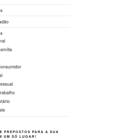
os
dadão
os
ral
Família
 Consumidor
al
cessual
Trabalho
utário
ais
E PREPOSTOS PARA A SUA
M UM SÓ LUGAR!