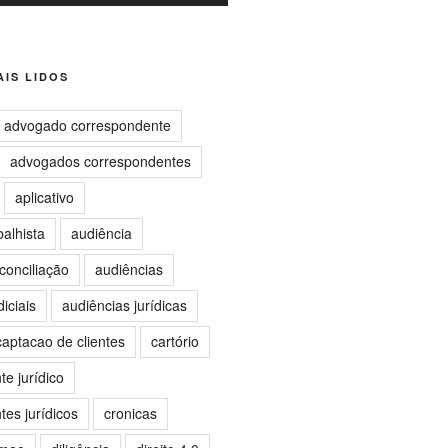
IS LIDOS
advogado correspondente
advogados correspondentes
aplicativo
balhista
audiência
conciliação
audiências
iciais
audiências jurídicas
captacao de clientes
cartório
e jurídico
es jurídicos
cronicas