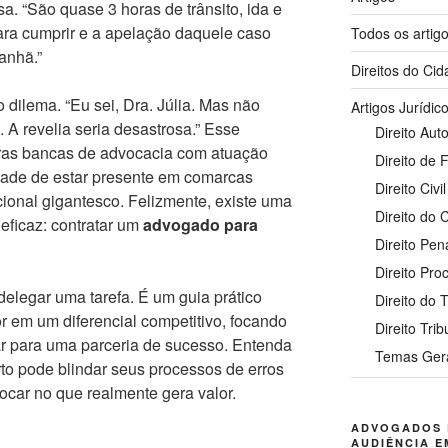
a. “São quase 3 horas de trânsito, ida e
 para cumprir e a apelação daquele caso
Todos os artig
manhã.”
Direitos do Ci
 dilema. “Eu sei, Dra. Júlia. Mas não
Artigos Jurídic
A revelia seria desastrosa.” Esse
Direito Auto
eras bancas de advocacia com atuação
Direito de 
idade de estar presente em comarcas
Direito Civil
cional gigantesco. Felizmente, existe uma
Direito do
 eficaz: contratar um
advogado para
Direito Pen
Direito Pro
delegar uma tarefa. É um guia prático
Direito do 
r em um diferencial competitivo, focando
Direito Trib
r para uma parceria de sucesso. Entenda
Temas Ger
rto pode blindar seus processos de erros
 focar no que realmente gera valor.
ADVOGADOS 
AUDIÊNCIA E