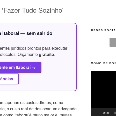
o ‘Fazer Tudo Sozinho’
REDES SOCIA
 Itaboraí — sem sair do
ntes jurídicos prontos para executar
protocolos. Orçamento
gratuito
.
COMO SE POR
nte em Itaboraí →
Tocador
iências
de
vídeo
sam apenas os custos diretos, como
nto, o custo real de deslocar um advogado
00:00
 como Itaboraí é muito maior e, muitas