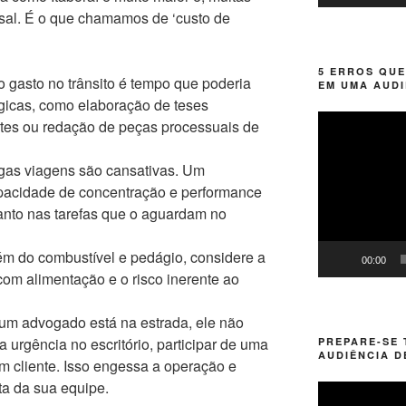
nsal. É o que chamamos de ‘custo de
5 ERROS QUE
 gasto no trânsito é tempo que poderia
EM UMA AUDI
égicas, como elaboração de teses
Tocador
tes ou redação de peças processuais de
de
vídeo
as viagens são cansativas. Um
apacidade de concentração e performance
anto nas tarefas que o aguardam no
m do combustível e pedágio, considere a
00:00
com alimentação e o risco inerente ao
m advogado está na estrada, ele não
 urgência no escritório, participar de uma
PREPARE-SE
AUDIÊNCIA D
um cliente. Isso engessa a operação e
ta da sua equipe.
Tocador