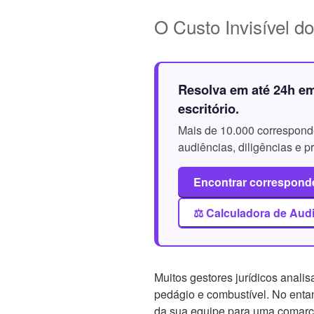
O Custo Invisível d
Resolva em até 24h em
escritório.
Mais de 10.000 corresponde
audiências, diligências e 
Encontrar corresponde
⚖️ Calculadora de Aud
Muitos gestores jurídicos anali
pedágio e combustível. No enta
da sua equipe para uma comarca