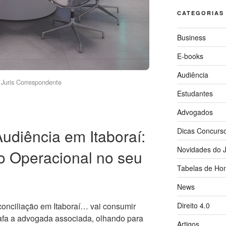
CATEGORIAS
Business
E-books
Audiência
Juris Correspondente
Estudantes
Advogados
udiência em Itaboraí:
Dicas Concurs
Novidades do J
o Operacional no seu
Tabelas de Hon
News
Direito 4.0
conciliação em Itaboraí… vai consumir
bafa a advogada associada, olhando para
Artigos