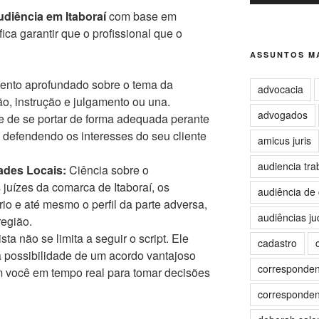
diência em Itaboraí
com base em
ifica garantir que o profissional que o
ASSUNTOS MA
nto aprofundado sobre o tema da
advocacia
ão, instrução e julgamento ou una.
advogados
 de se portar de forma adequada perante
, defendendo os interesses do seu cliente
amicus juris
audiencia tra
ades Locais:
Ciência sobre o
juízes da comarca de Itaboraí, os
audiência de 
io e até mesmo o perfil da parte adversa,
audiências jud
região.
a não se limita a seguir o script. Ele
cadastro
a possibilidade de um acordo vantajoso
correspondent
m você em tempo real para tomar decisões
correspondent