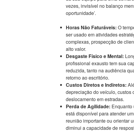
vezes, invisível no balanço me
oportunidade’.
Horas Não Faturáveis:
O tempo
ser usado em atividades estrat
complexas, prospecção de clien
alto valor.
Desgaste Físico e Mental:
Long
profissional exausto tem sua c
reduzida, tanto na audiência qu
retorno ao escritório.
Custos Diretos e Indiretos:
Alé
depreciação do veículo, custos 
deslocamento em estradas.
Perda de Agilidade:
Enquanto u
está disponível para atender uma
reunião importante ou orientar 
diminui a capacidade de respos