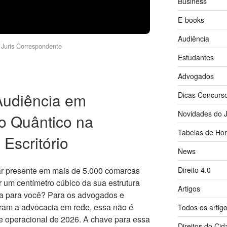
Business
E-books
Audiência
Juris Correspondente
Estudantes
Advogados
Audiência em
Dicas Concurs
Novidades do J
to Quântico na
Tabelas de Hon
 Escritório
News
Direito 4.0
tar presente em mais de 5.000 comarcas
um centímetro cúbico da sua estrutura
Artigos
ia para você? Para os advogados e
aram a advocacia em rede, essa não é
Todos os artig
ade operacional de 2026. A chave para essa
Direitos do Ci