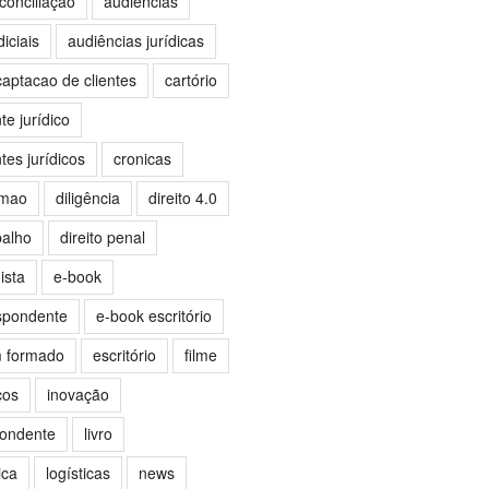
conciliação
audiências
iciais
audiências jurídicas
captacao de clientes
cartório
e jurídico
es jurídicos
cronicas
omao
diligência
direito 4.0
balho
direito penal
ista
e-book
spondente
e-book escritório
m formado
escritório
filme
ços
inovação
pondente
livro
ica
logísticas
news