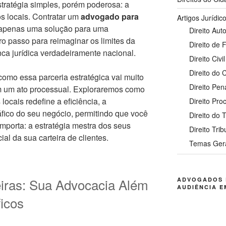
tratégia simples, porém poderosa: a
ros locais. Contratar um
advogado para
Artigos Jurídic
apenas uma solução para uma
Direito Auto
ro passo para reimaginar os limites da
Direito de 
ca jurídica verdadeiramente nacional.
Direito Civil
Direito do
omo essa parceria estratégica vai muito
Direito Pen
m um ato processual. Exploraremos como
locais redefine a eficiência, a
Direito Pro
áfico do seu negócio, permitindo que você
Direito do 
mporta: a estratégia mestra dos seus
Direito Trib
al da sua carteira de clientes.
Temas Ger
iras: Sua Advocacia Além
ADVOGADOS 
AUDIÊNCIA E
icos