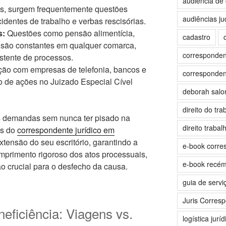
audiência de 
ais, surgem frequentemente questões
audiências jud
identes de trabalho e verbas rescisórias.
s:
Questões como pensão alimentícia,
cadastro
s são constantes em qualquer comarca,
correspondent
stente de processos.
ção com empresas de telefonia, bancos e
correspondent
uo de ações no Juizado Especial Cível
deborah sal
direito do tra
 demandas sem nunca ter pisado na
direito trabalh
és do
correspondente jurídico em
tensão do seu escritório, garantindo a
e-book corre
primento rigoroso dos atos processuais,
e-book recé
o crucial para o desfecho da causa.
guia de servi
Juris Corres
neficiência: Viagens vs.
logística juríd