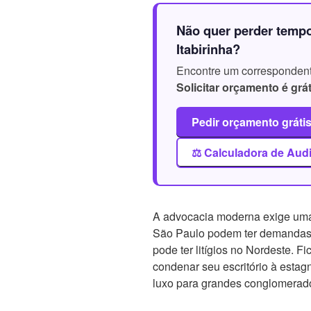
Não quer perder temp
Itabirinha?
Encontre um correspondente
Solicitar orçamento é grát
Pedir orçamento grátis
⚖️ Calculadora de Aud
A advocacia moderna exige uma 
São Paulo podem ter demandas
pode ter litígios no Nordeste. Fi
condenar seu escritório à esta
luxo para grandes conglomerados