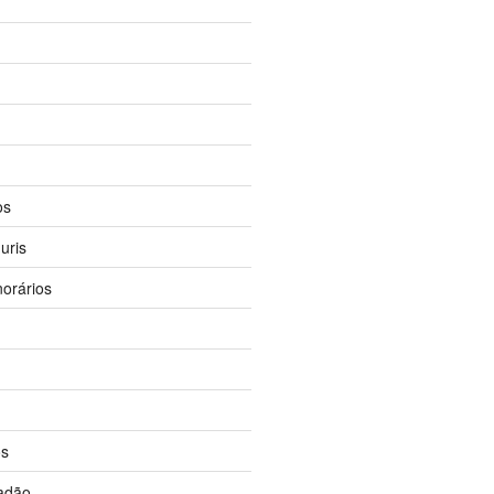
os
uris
orários
os
dadão