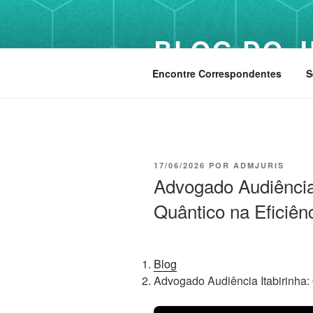
Pular
para
BLOG DO J
o
conteúdo
Encontre Correspondentes
S
PUBLICADO
17/06/2026
POR
ADMJURIS
EM
Advogado Audiência 
Quântico na Eficiênc
Blog
Advogado Audiência Itabirinha: 