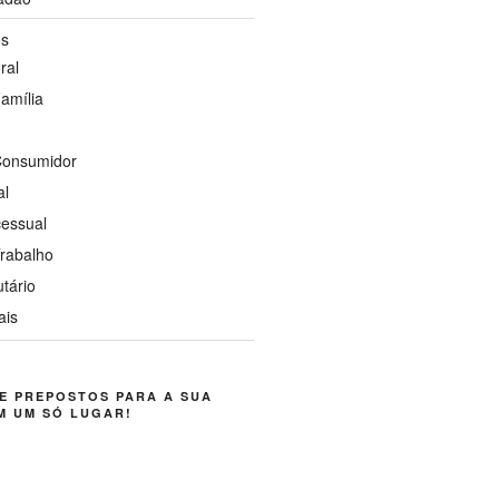
os
ral
Família
 Consumidor
al
cessual
Trabalho
utário
ais
E PREPOSTOS PARA A SUA
M UM SÓ LUGAR!