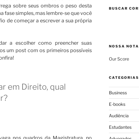
carrega sobre seus ombros o peso desta
BUSCAR COR
uma fase simples, mas lembre-se que você
fio de começar a escrever a sua própria
udar a escolher como preencher suas
NOSSA NOTA
os um post com os primeiros possíveis
nfira!
Our Score
CATEGORIAS
 em Direito, qual
Business
ir?
E-books
Audiência
Estudantes
vaga nos quadros da Magistratura, no
Advogados