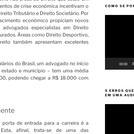
entos de crise econômica incentivam o
COMO SE PO
ito Tributário e Direito Societário. Por
Tocador
escimento econômico propiciam novos
de
 advogados especialistas em Direito
vídeo
urados. Áreas como Direito Desportivo,
ireito também apresentam excelentes
ários do Brasil, um advogado no início
00:00
o estado e município – tem uma média
.500, podendo chegar a R$ 18.000 com
5 ERROS QU
EM UMA AUD
Tocador
dente
de
vídeo
 porta de entrada para a carreira é a
 Esta, afinal, trata-se de uma das