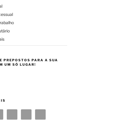
al
cessual
Trabalho
utário
is
E PREPOSTOS PARA A SUA
M UM SÓ LUGAR!
AIS