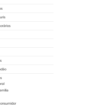
os
uris
orários
os
dadão
os
oral
amília
 Consumidor