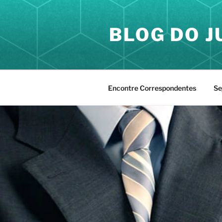
Pular
para
BLOG DO J
o
conteúdo
Encontre Correspondentes
Se