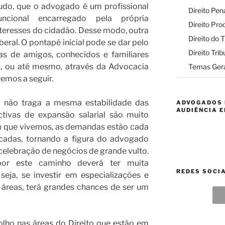
do, que o advogado é um profissional
Direito Pen
ncional encarregado pela própria
Direito Pro
nteresses do cidadão. Desse modo, outra
Direito do 
iberal. O pontapé inicial pode se dar pelo
Direito Trib
as de amigos, conhecidos e familiares
s, ou até mesmo, através da Advocacia
Temas Gera
emos a seguir.
 não traga a mesma estabilidade das
ADVOGADOS 
AUDIÊNCIA E
ectivas de expansão salarial são muito
m que vivemos, as demandas estão cada
icadas, tornando a figura do advogado
 celebração de negócios de grande vulto.
por este caminho deverá ter muita
REDES SOCI
seja, se investir em especializações e
 áreas, terá grandes chances de ser um
olho nas áreas do Direito que estão em