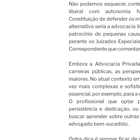
Não podemos esquecer, contu
liberal com autonomia fu
Constituição de defender os i
alternativa seria a advocacia l
patrocínio de pequenas caus
perante os Juizados Especiai
Correspondente que comentar
Embora a Advocacia Privada
carreiras públicas, as persp
maiores. No atual contexto e
vez mais complexas e sofist
essencial, por exemplo, para a
O profissional que optar 
persistência e dedicação, ou 
buscar aprender sobre outras
advogado bem-sucedido.
Outra dica é sempre ficar de 