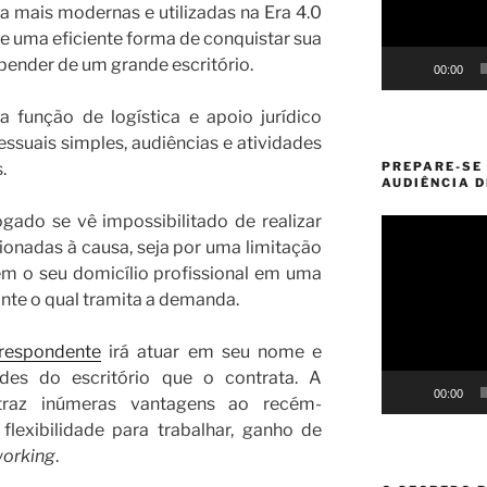
a mais modernas e utilizadas na Era 4.0
de uma eficiente forma de conquistar sua
pender de um grande escritório.
00:00
 função de logística e apoio jurídico
essuais simples, audiências e atividades
PREPARE-SE
.
AUDIÊNCIA 
ado se vê impossibilitado de realizar
Tocador
ionadas à causa, seja por uma limitação
de
em o seu domicílio profissional em uma
vídeo
nte o qual tramita a demanda.
respondente
irá atuar em seu nome e
ades do escritório que o contrata. A
00:00
traz inúmeras vantagens ao recém-
lexibilidade para trabalhar, ganho de
orking
.