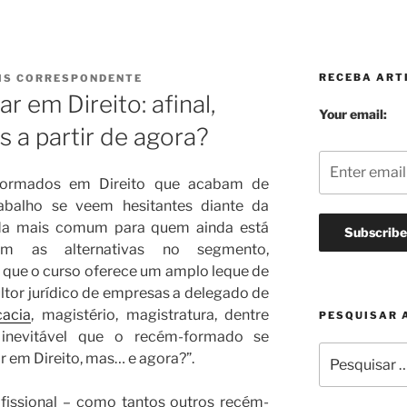
RECEBA ARTI
IS CORRESPONDENTE
 em Direito: afinal,
Your email:
s a partir de agora?
-formados em Direito que acabam de
abalho se veem hesitantes diante da
ada mais comum para quem ainda está
m as alternativas no segmento,
 que o curso oferece um amplo leque de
ltor jurídico de empresas a delegado de
acia
, magistério, magistratura, dentre
PESQUISAR 
 inevitável que o recém-formado se
Pesquisar
r em Direito, mas… e agora?”.
por:
ofissional – como tantos outros recém-