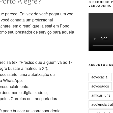
Porto Alegre?
O SEGREDO 
VERDADEIRO 
que parece. Em vez de você pegar um voo
 você contrata um profissional
harel em direito) que já está em Porto
como seu prestador de serviço para aquela
ecisa (ex: “Preciso que alguém vá ao 1º
ASSUNTOS MA
gre buscar a matrícula X”).
necessário, uma autorização ou
advocacia
ou WhatsApp.
advogados
 presencialmente.
 o documento digitalizado e,
amicus juris
 pelos Correios ou transportadora.
audiencia tra
ocê pode
buscar um correspondente