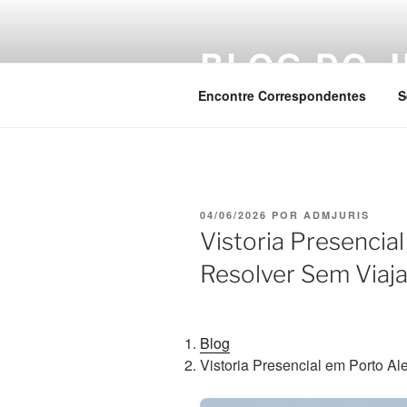
Pular
para
BLOG DO J
o
conteúdo
Encontre Correspondentes
S
PUBLICADO
04/06/2026
POR
ADMJURIS
EM
Vistoria Presencia
Resolver Sem Viaja
Blog
Vistoria Presencial em Porto A