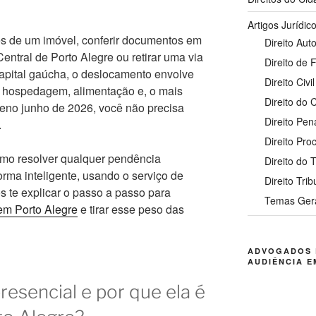
Artigos Jurídic
es de um imóvel, conferir documentos em
Direito Auto
entral de Porto Alegre ou retirar uma via
Direito de 
capital gaúcha, o deslocamento envolve
Direito Civil
, hospedagem, alimentação e, o mais
Direito do
leno junho de 2026, você não precisa
Direito Pen
.
Direito Pro
omo resolver qualquer pendência
Direito do 
orma inteligente, usando o serviço de
Direito Trib
s te explicar o passo a passo para
Temas Ger
em Porto Alegre
e tirar esse peso das
ADVOGADOS 
AUDIÊNCIA E
presencial e por que ela é