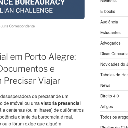
Business
E-books
Audiência
Juris Correspondente
Estudantes
Advogados
Dicas Concurs
ial em Porto Alegre:
Novidades do J
Documentos e
Tabelas de Hon
Precisar Viajar
News
Direito 4.0
o desesperadora de precisar de um
ão de imóvel ou uma
vistoria presencial
Artigos
á a centenas (ou milhares) de quilômetros
otência diante da burocracia é real,
Todos os artig
o ou o fórum exige que alguém
Direitos do Ci