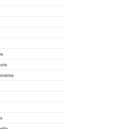
os
uris
orários
os
dadão