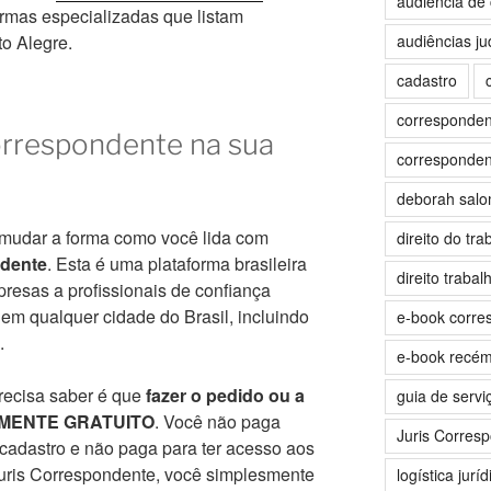
audiência de 
ormas especializadas que listam
audiências jud
to Alegre.
cadastro
correspondent
orrespondente na sua
correspondent
deborah sal
i mudar a forma como você lida com
direito do tra
ndente
. Esta é uma plataforma brasileira
direito trabalh
resas a profissionais de confiança
em qualquer cidade do Brasil, incluindo
e-book corre
.
e-book recé
precisa saber é que
fazer o pedido ou a
guia de servi
ALMENTE GRATUITO
. Você não paga
Juris Corres
cadastro e não paga para ter acesso aos
 Juris Correspondente, você simplesmente
logística juríd