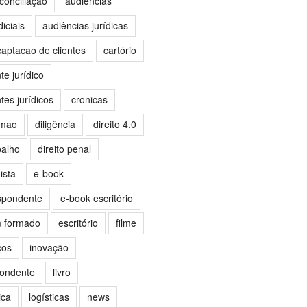
conciliação
audiências
iciais
audiências jurídicas
captacao de clientes
cartório
e jurídico
es jurídicos
cronicas
omao
diligência
direito 4.0
balho
direito penal
ista
e-book
spondente
e-book escritório
m formado
escritório
filme
ços
inovação
pondente
livro
ica
logísticas
news