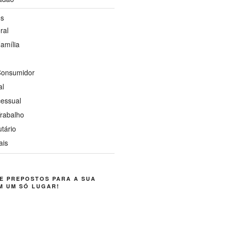
os
ral
Família
 Consumidor
al
cessual
Trabalho
utário
ais
E PREPOSTOS PARA A SUA
M UM SÓ LUGAR!