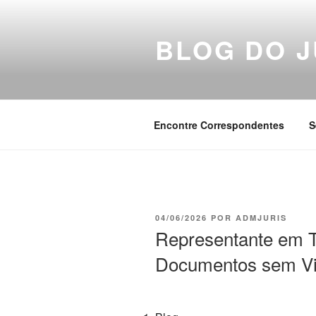
Pular
para
BLOG DO J
o
conteúdo
Encontre Correspondentes
S
PUBLICADO
04/06/2026
POR
ADMJURIS
EM
Representante em T
Documentos sem Vi