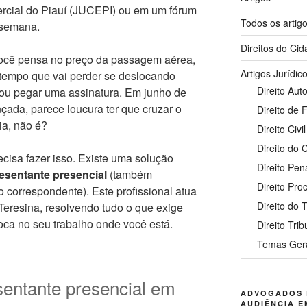
rcial do Piauí (JUCEPI) ou em um fórum
Todos os artig
 semana.
Direitos do Ci
 Você pensa no preço da passagem aérea,
Artigos Jurídic
 tempo que vai perder se deslocando
Direito Auto
ou pegar uma assinatura. Em junho de
çada, parece loucura ter que cruzar o
Direito de 
ia, não é?
Direito Civil
Direito do
ecisa fazer isso. Existe uma solução
Direito Pen
esentante presencial
(também
Direito Pro
 correspondente). Este profissional atua
Direito do 
eresina, resolvendo tudo o que exige
oca no seu trabalho onde você está.
Direito Trib
Temas Ger
sentante presencial em
ADVOGADOS 
AUDIÊNCIA E