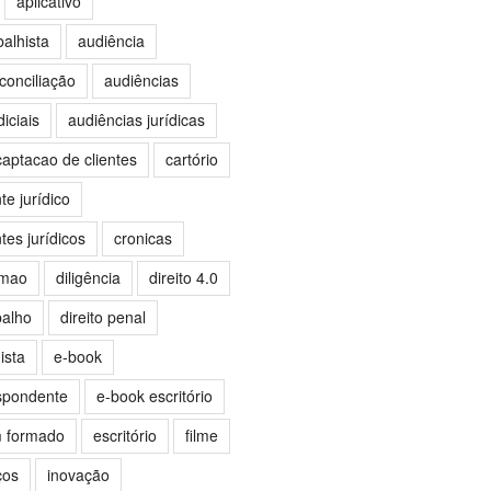
aplicativo
balhista
audiência
conciliação
audiências
iciais
audiências jurídicas
captacao de clientes
cartório
e jurídico
es jurídicos
cronicas
omao
diligência
direito 4.0
balho
direito penal
ista
e-book
spondente
e-book escritório
m formado
escritório
filme
ços
inovação