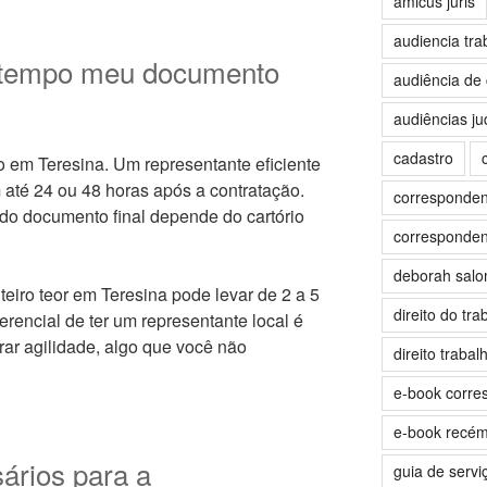
amicus juris
audiencia tra
 tempo meu documento
audiência de 
audiências jud
cadastro
 em Teresina. Um representante eficiente
m até 24 ou 48 horas após a contratação.
correspondent
 do documento final depende do cartório
correspondent
deborah sal
teiro teor em Teresina pode levar de 2 a 5
direito do tra
ferencial de ter um representante local é
rar agilidade, algo que você não
direito trabalh
e-book corre
e-book recé
rios para a
guia de servi