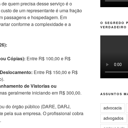
de quem precisa desse serviço é o
o custo de um representante é uma fração
com passagens e hospedagem. Em
O SEGREDO 
variar conforme a complexidade e a
VERDADEIRO 
26):
 ou Cópias):
Entre R$ 100,00 e R$
 Deslocamento:
Entre R$ 150,00 e R$
o).
nhamento de Vistorias ou
as geralmente iniciando em R$ 300,00.
ASSUNTOS MA
o ou do órgão público (DARE, DARJ,
advocacia
e pela sua empresa. O profissional cobra
advogados
.