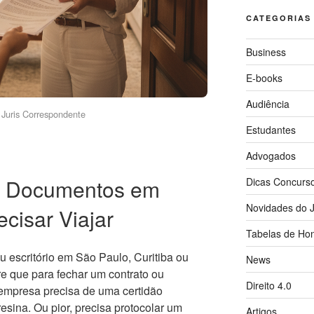
CATEGORIAS
Business
E-books
Audiência
Juris Correspondente
Estudantes
Advogados
 Documentos em
Dicas Concurs
Novidades do J
cisar Viajar
Tabelas de Hon
u escritório em São Paulo, Curitiba ou
News
re que para fechar um contrato ou
Direito 4.0
a empresa precisa de uma certidão
esina. Ou pior, precisa protocolar um
Artigos