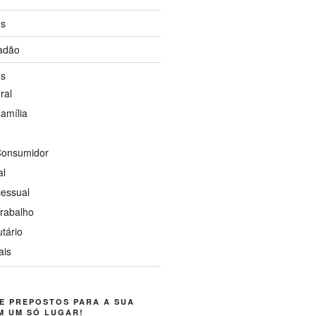
os
dadão
os
ral
Família
 Consumidor
al
cessual
Trabalho
utário
ais
E PREPOSTOS PARA A SUA
M UM SÓ LUGAR!