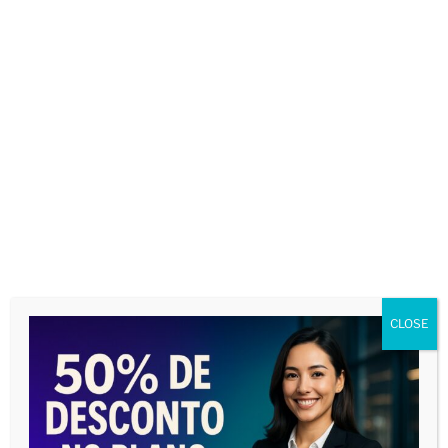
29/10/2024 ÀS 10:21
Olá, tudo bem? Necessário correção nas
informações do pleito eleitor para o Estado do
RN.
Aqui a votação será realizada no formato on line
e no dia 25/11/2024.
https://www.oabrn.org.br/postagem/confira-
informacoes-importantes-sobre-as-eleicoes-
da-oabrn-em-2024
Responda
CLOSE
Deixe um comentário
O seu endereço de e-mail não será publicado.
Campos obrigatórios são marcados com
*
Comentário
*