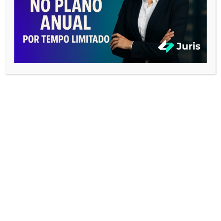
Nome
*
E-mail
*