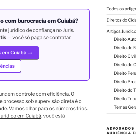
Todos os artig
Direitos do Ci
o com burocracia em Cuiabá?
e jurídico de confiança no Juris.
Artigos Jurídic
tis
— você só paga se contratar.
Direito Aut
Direito de F
s em Cuiabá →
Direito Civil
Direito do
gências
Direito Pen
Direito Pro
Direito do 
fundem controle com eficiência. O
Direito Trib
e processo sob supervisão direta é o
Temas Gera
ade. Vamos olhar para os números frios.
jurídico em Cuiabá
, você está
ADVOGADOS 
AUDIÊNCIA E