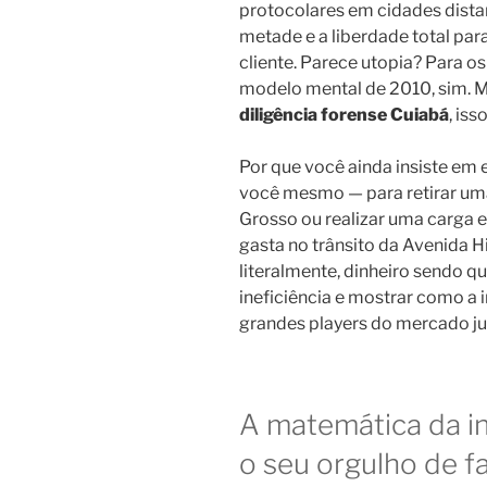
protocolares em cidades dista
metade e a liberdade total para
cliente. Parece utopia? Para 
modelo mental de 2010, sim. M
diligência forense Cuiabá
, iss
Por que você ainda insiste em e
você mesmo — para retirar uma
Grosso ou realizar uma carga
gasta no trânsito da Avenida 
literalmente, dinheiro sendo q
ineficiência e mostrar como a i
grandes players do mercado jur
A matemática da in
o seu orgulho de f