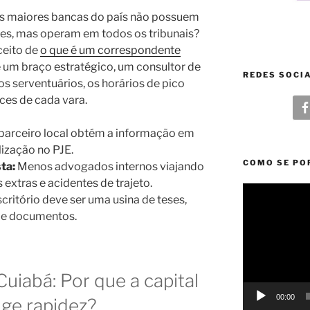
as maiores bancas do país não possuem
dades, mas operam em todos os tribunais?
ceito de
o que é um correspondente
é um braço estratégico, um consultor de
REDES SOCI
os serventuários, os horários de pico
ces de cada vara.
arceiro local obtém a informação em
ização no PJE.
COMO SE PO
ta:
Menos advogados internos viajando
 extras e acidentes de trajeto.
Tocador
critório deve ser uma usina de teses,
de
de documentos.
vídeo
Cuiabá: Por que a capital
00:00
ige rapidez?