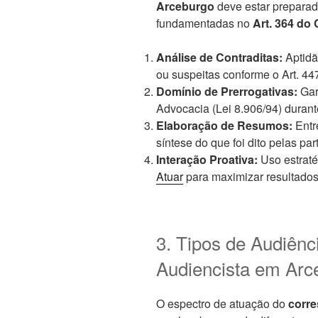
Arceburgo
deve estar preparado
fundamentadas no
Art. 364 do
Análise de Contraditas:
Aptidã
ou suspeitas conforme o Art. 4
Domínio de Prerrogativas:
Gar
Advocacia (Lei 8.906/94) durant
Elaboração de Resumos:
Entr
síntese do que foi dito pelas pa
Interação Proativa:
Uso estrat
Atuar
para maximizar resultados
3. Tipos de Audiênc
Audiencista em Arc
O espectro de atuação do
corre