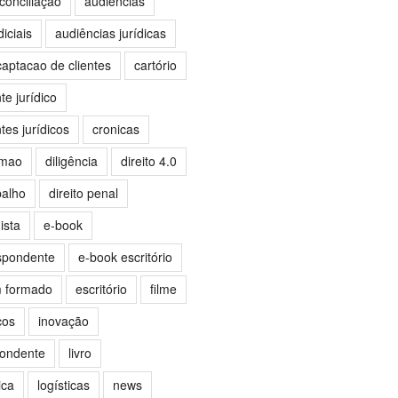
conciliação
audiências
iciais
audiências jurídicas
captacao de clientes
cartório
e jurídico
es jurídicos
cronicas
omao
diligência
direito 4.0
balho
direito penal
ista
e-book
spondente
e-book escritório
m formado
escritório
filme
ços
inovação
pondente
livro
ica
logísticas
news