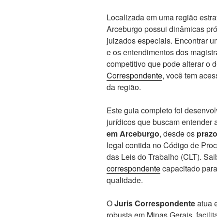
Localizada em uma região estra
Arceburgo possui dinâmicas próp
juizados especiais. Encontrar u
e os entendimentos dos magistra
competitivo que pode alterar o
Correspondente
, você tem aces
da região.
Este guia completo foi desenvo
jurídicos que buscam entender
em Arceburgo
, desde os
prazo
legal contida no Código de Pro
das Leis do Trabalho (CLT). S
correspondente
capacitado para
qualidade.
O
Juris Correspondente
atua e
robusta em Minas Gerais, facili