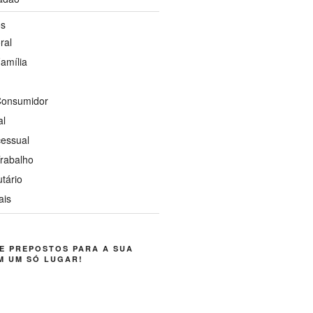
os
ral
Família
 Consumidor
al
cessual
Trabalho
utário
ais
E PREPOSTOS PARA A SUA
M UM SÓ LUGAR!