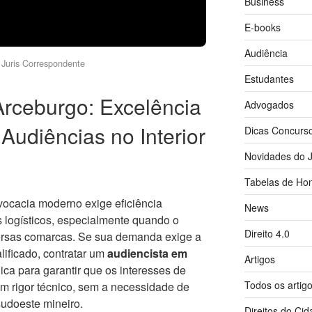
Business
E-books
Audiência
Juris Correspondente
Estudantes
Arceburgo: Excelência
Advogados
udiências no Interior
Dicas Concurs
Novidades do J
Tabelas de Hon
vocacia moderno exige eficiência
News
 logísticos, especialmente quando o
Direito 4.0
versas comarcas. Se sua demanda exige a
lificado, contratar um
audiencista em
Artigos
ica para garantir que os interesses de
Todos os artig
m rigor técnico, sem a necessidade de
udoeste mineiro.
Direitos do Ci