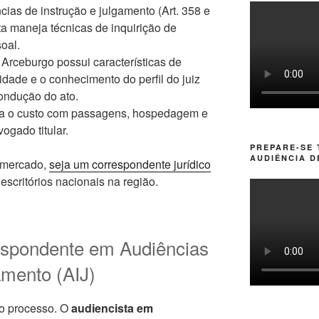
ias de instrução e julgamento (Art. 358 e
a maneja técnicas de inquirição de
oal.
Arceburgo possui características de
dade e o conhecimento do perfil do juiz
condução do ato.
a o custo com passagens, hospedagem e
ogado titular.
PREPARE-SE
AUDIÊNCIA D
e mercado,
seja um correspondente jurídico
scritórios nacionais na região.
espondente em Audiências
amento (AIJ)
do processo. O
audiencista em