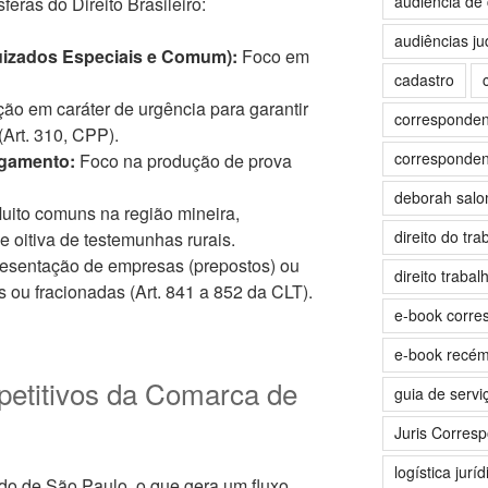
audiência de 
eras do Direito Brasileiro:
audiências jud
uizados Especiais e Comum):
Foco em
cadastro
ão em caráter de urgência para garantir
correspondent
(Art. 310, CPP).
correspondent
lgamento:
Foco na produção de prova
deborah sal
uito comuns na região mineira,
direito do tra
 oitiva de testemunhas rurais.
sentação de empresas (prepostos) ou
direito trabalh
 ou fracionadas (Art. 841 a 852 da CLT).
e-book corre
e-book recé
petitivos da Comarca de
guia de servi
Juris Corres
logística juríd
ado de São Paulo, o que gera um fluxo