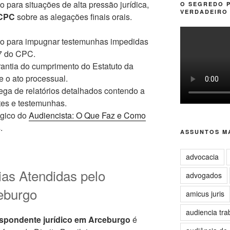
 para situações de alta pressão jurídica,
O SEGREDO 
VERDADEIRO 
 CPC
sobre as alegações finais orais.
o para impugnar testemunhas impedidas
47 do CPC.
antia do cumprimento do Estatuto da
e o ato processual.
ega de relatórios detalhados contendo a
rtes e testemunhas.
égico do
Audiencista: O Que Faz e Como
.
ASSUNTOS MA
advocacia
ias Atendidas pelo
advogados
eburgo
amicus juris
audiencia tra
spondente jurídico em Arceburgo
é