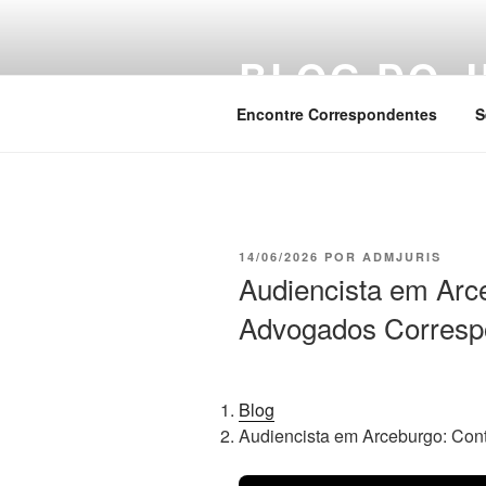
Pular
para
BLOG DO J
o
conteúdo
Encontre Correspondentes
S
PUBLICADO
14/06/2026
POR
ADMJURIS
EM
Audiencista em Arc
Advogados Corres
Blog
Audiencista em Arceburgo: Co