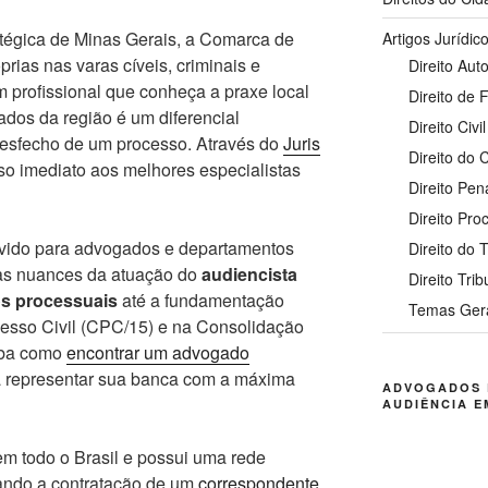
tégica de Minas Gerais, a Comarca de
Artigos Jurídic
rias nas varas cíveis, criminais e
Direito Auto
m profissional que conheça a praxe local
Direito de 
dos da região é um diferencial
Direito Civil
 desfecho de um processo. Através do
Juris
Direito do
so imediato aos melhores especialistas
Direito Pen
Direito Pro
lvido para advogados e departamentos
Direito do 
 as nuances da atuação do
audiencista
Direito Trib
s processuais
até a fundamentação
Temas Ger
cesso Civil (CPC/15) e na Consolidação
aiba como
encontrar um advogado
 representar sua banca com a máxima
ADVOGADOS 
AUDIÊNCIA E
m todo o Brasil e possui uma rede
tando a contratação de um
correspondente