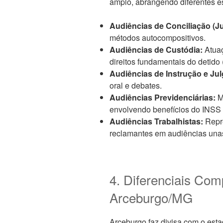
amplo, abrangendo diferentes esf
Audiências de Conciliação (J
métodos autocompositivos.
Audiências de Custódia:
Atuaç
direitos fundamentais do detido 
Audiências de Instrução e Ju
oral e debates.
Audiências Previdenciárias:
M
envolvendo benefícios do INSS e
Audiências Trabalhistas:
Repre
reclamantes em audiências unas
4. Diferenciais Com
Arceburgo/MG
Arceburgo faz divisa com o est