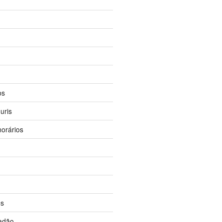
os
uris
orários
os
dadão