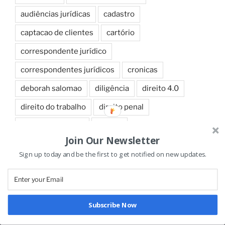
audiências jurídicas
cadastro
captacao de clientes
cartório
correspondente jurídico
correspondentes jurídicos
cronicas
deborah salomao
diligência
direito 4.0
direito do trabalho
direito penal
direito trabalhista
e-book
Join Our Newsletter
e-book correspondente
e-book escritório
Sign up today and be the first to get notified on new updates.
e-book recém formado
escritório
filme
Nós utilizamos cookies para garantir que você tenha a melhor
guia de serviços
inovação
experiência em nosso site. Se você continua a usar este site,
assumimos que você está satisfeito.
Juris Correspondente
livro
logística jurídica
Subscribe Now
Ok
logísticas
news
notícia
perito