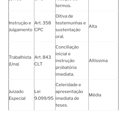
termos.
Oitiva de
Instrução e
Art. 358
testemunhas e
Alta
Julgamento
CPC
sustentação
oral.
Conciliação
inicial e
Trabalhista
Art. 843
instrução
Altíssima
(Una)
CLT
probatória
imediata.
Celeridade e
Juizado
Lei
apresentação
Média
Especial
9.099/95
imediata de
teses.