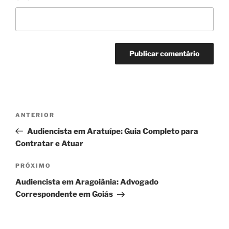
Navegação
Post
ANTERIOR
de
anterior
Audiencista em Aratuípe: Guia Completo para
Post
Contratar e Atuar
Próximo
PRÓXIMO
post
Audiencista em Aragoiânia: Advogado
Correspondente em Goiás