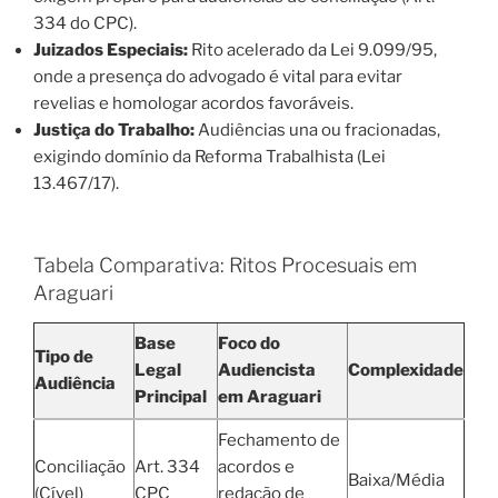
334 do CPC).
Juizados Especiais:
Rito acelerado da Lei 9.099/95,
onde a presença do advogado é vital para evitar
revelias e homologar acordos favoráveis.
Justiça do Trabalho:
Audiências una ou fracionadas,
exigindo domínio da Reforma Trabalhista (Lei
13.467/17).
Tabela Comparativa: Ritos Procesuais em
Araguari
Base
Foco do
Tipo de
Legal
Audiencista
Complexidade
Audiência
Principal
em Araguari
Fechamento de
Conciliação
Art. 334
acordos e
Baixa/Média
(Cível)
CPC
redação de