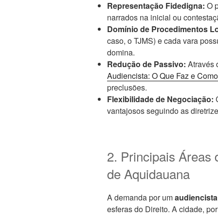
Representação Fidedigna:
O p
narrados na inicial ou contestaç
Domínio de Procedimentos Lo
caso, o TJMS) e cada vara possui
domina.
Redução de Passivo:
Através 
Audiencista: O Que Faz e Como
preclusões.
Flexibilidade de Negociação:
C
vantajosos seguindo as diretriz
2. Principais Área
de Aquidauana
A demanda por um
audiencist
esferas do Direito. A cidade, po