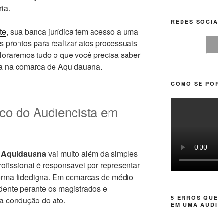
ria.
REDES SOCIA
te
, sua banca jurídica tem acesso a uma
s prontos para realizar atos processuais
ploraremos tudo o que você precisa saber
ica na comarca de Aquidauana.
COMO SE POR
ico do Audiencista em
m Aquidauana
vai muito além da simples
rofissional é responsável por representar
 forma fidedigna. Em comarcas de médio
dente perante os magistrados e
5 ERROS QUE
na condução do ato.
EM UMA AUDI