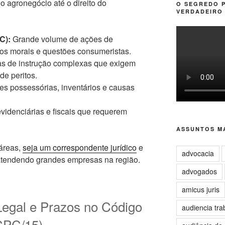
 agronegócio até o direito do
O SEGREDO 
VERDADEIRO 
C):
Grande volume de ações de
os morais e questões consumeristas.
s de instrução complexas que exigem
de peritos.
s possessórias, inventários e causas
idenciárias e fiscais que requerem
ASSUNTOS MA
áreas,
seja um correspondente jurídico
e
advocacia
 atendendo grandes empresas na região.
advogados
amicus juris
egal e Prazos no Código
audiencia tra
(CPC/15)