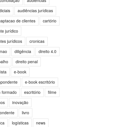
conciliação
audiências
iciais
audiências jurídicas
captacao de clientes
cartório
e jurídico
es jurídicos
cronicas
omao
diligência
direito 4.0
balho
direito penal
ista
e-book
spondente
e-book escritório
m formado
escritório
filme
ços
inovação
pondente
livro
ica
logísticas
news