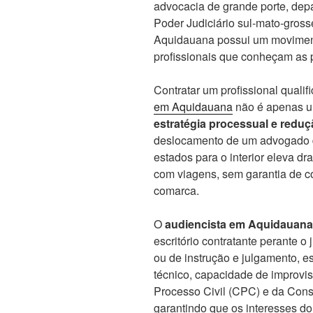
advocacia de grande porte, depa
Poder Judiciário sul-mato-gross
Aquidauana possui um movimen
profissionais que conheçam as p
Contratar um profissional quali
em Aquidauana
não é apenas u
estratégia processual e redu
deslocamento de um advogado d
estados para o interior eleva d
com viagens, sem garantia de c
comarca.
O
audiencista em Aquidauana
escritório contratante perante o
ou de instrução e julgamento, e
técnico, capacidade de improvi
Processo Civil (CPC) e da Cons
garantindo que os interesses d