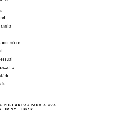
os
ral
Família
 Consumidor
al
cessual
Trabalho
utário
ais
E PREPOSTOS PARA A SUA
M UM SÓ LUGAR!