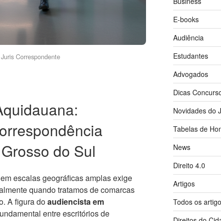
Business
E-books
Audiência
Estudantes
Juris Correspondente
Advogados
Dicas Concurs
Aquidauana:
Novidades do J
orrespondência
Tabelas de Hon
 Grosso do Sul
News
Direito 4.0
s em escalas geográficas amplas exige
Artigos
ialmente quando tratamos de comarcas
o. A figura do
audiencista em
Todos os artig
undamental entre escritórios de
Direitos do Ci