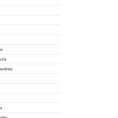
os
uris
orários
os
dadão