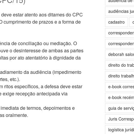
audiência de 
audiências jud
deve estar atento aos ditames do CPC
. O cumprimento de prazos e a forma de
cadastro
correspondent
ência de conciliação ou mediação. O
correspondent
ouve o desinteresse de ambas as partes
deborah sal
ltas por ato atentatório à dignidade da
direito do tra
adiamento da audiência (impedimento
direito trabalh
es, etc.).
 ritos específicos, a defesa deve estar
e-book corre
e exige recepção antecipada via
e-book recé
imediata de termos, depoimentos e
guia de servi
das oralmente.
Juris Corres
logística juríd