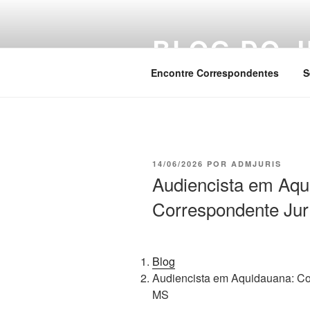
Pular
para
BLOG DO J
o
conteúdo
Encontre Correspondentes
S
PUBLICADO
14/06/2026
POR
ADMJURIS
EM
Audiencista em Aqu
Correspondente Jur
Blog
Audiencista em Aquidauana: Co
MS