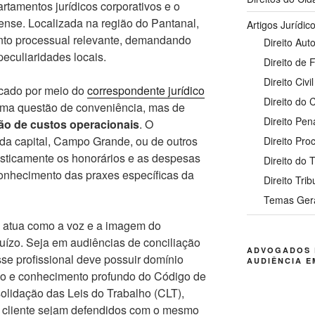
rtamentos jurídicos corporativos e o
ense. Localizada na região do Pantanal,
Artigos Jurídic
to processual relevante, demandando
Direito Auto
eculiaridades locais.
Direito de 
Direito Civil
ficado por meio do
correspondente jurídico
Direito do
ma questão de conveniência, mas de
Direito Pen
ção de custos operacionais
. O
a capital, Campo Grande, ou de outros
Direito Pro
rasticamente os honorários e as despesas
Direito do 
onhecimento das praxes específicas da
Direito Trib
Temas Ger
atua como a voz e a imagem do
 juízo. Seja em audiências de conciliação
ADVOGADOS 
sse profissional deve possuir domínio
AUDIÊNCIA E
so e conhecimento profundo do Código de
olidação das Leis do Trabalho (CLT),
o cliente sejam defendidos com o mesmo