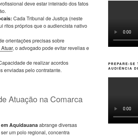
rofissional deve estar inteirado dos fatos
ão.
cais:
Cada Tribunal de Justiça (neste
 ritos próprios que o audiencista nativo
de orientações precisas sobre
 Atuar
, o advogado pode evitar revelias e
apacidade de realizar acordos
PREPARE-SE
AUDIÊNCIA D
es enviadas pelo contratante.
s de Atuação na Comarca
a em Aquidauana
abrange diversas
r ser um polo regional, concentra