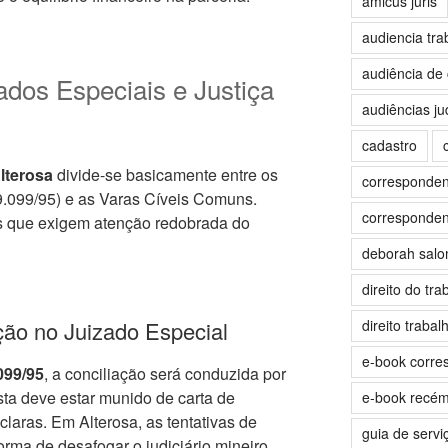
amicus juris
audiencia tra
audiência de 
ados Especiais e Justiça
audiências jud
cadastro
lterosa
divide-se basicamente entre os
correspondent
9.099/95) e as Varas Cíveis Comuns.
correspondent
es que exigem atenção redobrada do
deborah sal
direito do tra
ção no Juizado Especial
direito trabalh
e-book corre
.099/95
, a conciliação será conduzida por
sta deve estar munido de carta de
e-book recé
claras. Em Alterosa, as tentativas de
guia de servi
rma de desafogar o judiciário mineiro.