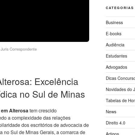
CATEGORIAS
Business
E-books
Audiência
Juris Correspondente
Estudantes
Advogados
lterosa: Excelência
Dicas Concurs
Novidades do J
ídica no Sul de Minas
Tabelas de Hon
 em Alterosa
tem crescido
News
do a complexidade das relações
Direito 4.0
pilaridade dos escritórios de advocacia de
da no Sul de Minas Gerais, a comarca de
Artigos