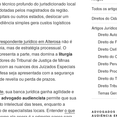
técnico profundo do jurisdicionado local
Todos os artig
dotadas pelos magistrados da região.
pitais ou outros estados, deslocar um
Direitos do Ci
iência simples gera custos logísticos
Artigos Jurídic
Direito Auto
respondente jurídico em Alterosa
não é
Direito de 
a, mas de estratégia processual. O
Direito Civil
epresenta a parte, mas domina a
liturgia
Direito do
dores do Tribunal de Justiça de Minas
Direito Pen
 com as nuances dos Juizados Especiais
Direito Pro
defesa seja apresentada com a segurança
Direito do 
de revelia ou perda de prazos.
Direito Trib
te
, sua banca jurídica ganha agilidade e
Temas Ger
m
advogado audiencista
permite que sua
 intelectual das teses, enquanto a
o de especialistas locais. Entender
o que
ADVOGADOS 
AUDIÊNCIA E
como ele opera é o primeiro passo para