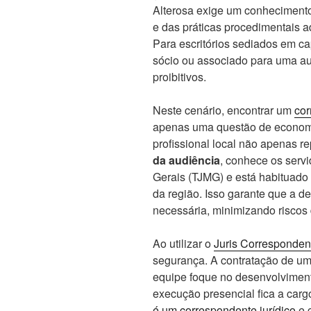
Alterosa exige um conhecimento 
e das práticas procedimentais a
Para escritórios sediados em ca
sócio ou associado para uma aud
proibitivos.
Neste cenário, encontrar um
cor
apenas uma questão de economi
profissional local não apenas r
da audiência
, conhece os servi
Gerais (TJMG) e está habituado
da região. Isso garante que a 
necessária, minimizando riscos 
Ao utilizar o
Juris Corresponden
segurança. A contratação de u
equipe foque no desenvolvimento
execução presencial fica a carg
é um correspondente jurídico
e 