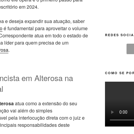
escritório em 2024.
ea e deseja expandir sua atuação, saber
co
é fundamental para aproveitar o volume
Correspondente atua em todo o estado de
REDES SOCIA
ma líder para quem precisa de um
rosa
.
COMO SE POR
ncista em Alterosa na
l
terosa
atua como a extensão do seu
unção vai além do simples
el pela interlocução direta com o juiz e
rincipais responsabilidades deste