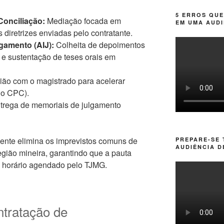
5 ERROS QUE
Conciliação:
Mediação focada em
EM UMA AUDI
 diretrizes enviadas pelo contratante.
gamento (AIJ):
Colheita de depoimentos
 e sustentação de teses orais em
ão com o magistrado para acelerar
do CPC).
trega de memoriais de julgamento
dente elimina os imprevistos comuns de
PREPARE-SE
AUDIÊNCIA D
gião mineira, garantindo que a pauta
o horário agendado pelo TJMG.
ntratação de