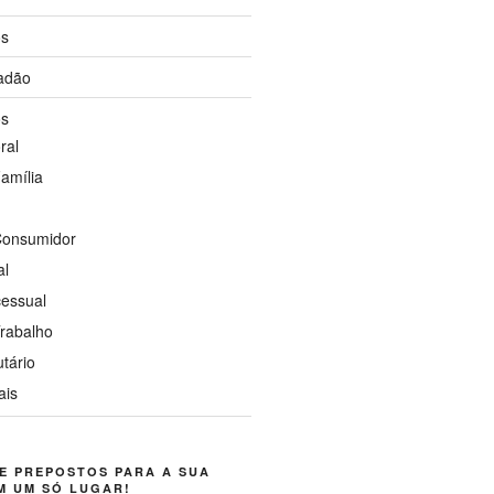
os
dadão
os
ral
Família
 Consumidor
al
cessual
Trabalho
utário
ais
E PREPOSTOS PARA A SUA
M UM SÓ LUGAR!