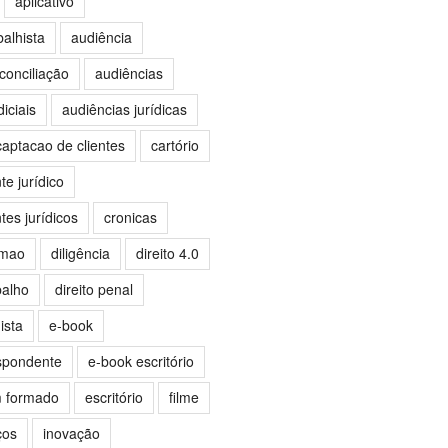
aplicativo
balhista
audiência
conciliação
audiências
iciais
audiências jurídicas
captacao de clientes
cartório
e jurídico
es jurídicos
cronicas
omao
diligência
direito 4.0
balho
direito penal
ista
e-book
spondente
e-book escritório
m formado
escritório
filme
ços
inovação