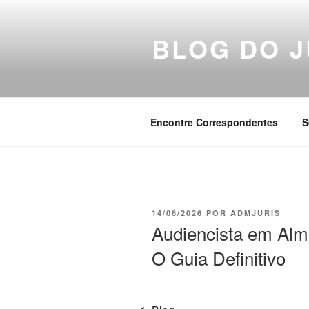
Pular
para
BLOG DO J
o
conteúdo
Encontre Correspondentes
S
PUBLICADO
14/06/2026
POR
ADMJURIS
EM
Audiencista em Alm
O Guia Definitivo