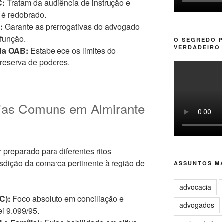
C:
Tratam da audiência de instrução e
o é redobrado.
:
Garante as prerrogativas do advogado
 função.
O SEGREDO 
VERDADEIRO 
 da OAB:
Estabelece os limites do
reserva de poderes.
cias Comuns em Almirante
r preparado para diferentes ritos
sdição da comarca pertinente à região de
ASSUNTOS MA
advocacia
C):
Foco absoluto em conciliação e
advogados
i 9.099/95.