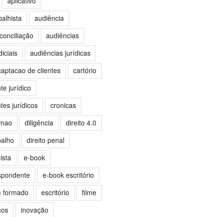
aplicativo
balhista
audiência
conciliação
audiências
iciais
audiências jurídicas
captacao de clientes
cartório
e jurídico
es jurídicos
cronicas
omao
diligência
direito 4.0
balho
direito penal
ista
e-book
spondente
e-book escritório
m formado
escritório
filme
ços
inovação