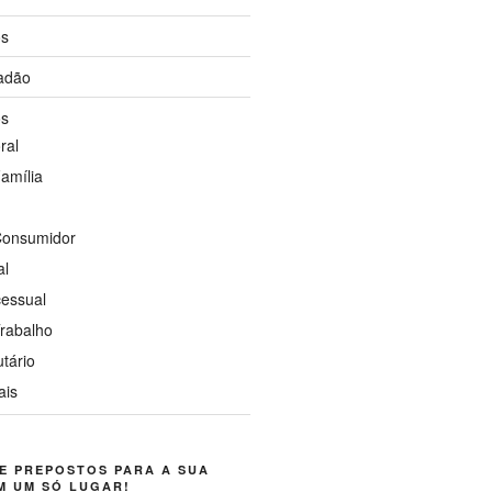
os
dadão
os
ral
Família
 Consumidor
al
cessual
Trabalho
utário
ais
E PREPOSTOS PARA A SUA
M UM SÓ LUGAR!