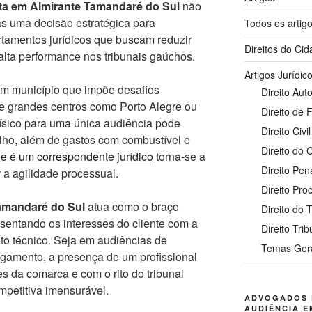
ta em Almirante Tamandaré do Sul
não
s uma decisão estratégica para
Todos os artig
rtamentos jurídicos que buscam reduzir
Direitos do Ci
alta performance nos tribunais gaúchos.
Artigos Jurídic
um município que impõe desafios
Direito Auto
de grandes centros como Porto Alegre ou
Direito de 
ísico para uma única audiência pode
Direito Civil
alho, além de gastos com combustível e
Direito do
e é um correspondente jurídico
torna-se a
Direito Pen
 a agilidade processual.
Direito Pro
amandaré do Sul
atua como o braço
Direito do 
resentando os interesses do cliente com a
Direito Trib
o técnico. Seja em audiências de
Temas Ger
ulgamento, a presença de um profissional
s da comarca e com o rito do tribunal
mpetitiva imensurável.
ADVOGADOS 
AUDIÊNCIA E