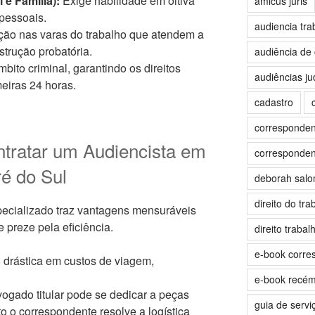
 e Família):
Exige habilidade em oitiva
amicus juris
pessoais.
audiencia tra
ão nas varas do trabalho que atendem a
strução probatória.
audiência de 
bito criminal, garantindo os direitos
audiências jud
eiras 24 horas.
cadastro
correspondent
ntratar um Audiencista em
correspondent
é do Sul
deborah sal
direito do tra
pecializado traz vantagens mensuráveis
 preze pela eficiência.
direito trabalh
e-book corre
drástica em custos de viagem,
e-book recé
ogado titular pode se dedicar a peças
guia de servi
 o correspondente resolve a logística