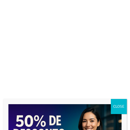
Direitos do Cidadão
Artigos Jurídicos
Direito Autoral
Direito de Família
Direito Civil
Direito do Consumidor
Direito Penal
Direito Processual
Direito do Trabalho
Direito Tributário
Temas Gerais
CLOSE
ADVOGADOS E PREPOSTOS PARA A SUA
AUDIÊNCIA EM UM SÓ LUGAR!