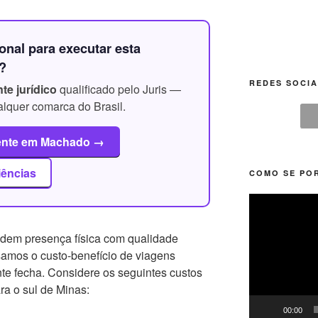
onal para executar esta
?
REDES SOCIA
te jurídico
qualificado pelo Juris —
alquer comarca do Brasil.
dente em Machado →
iências
COMO SE POR
Tocador
de
vídeo
undem presença física com qualidade
samos o custo-benefício de viagens
nte fecha. Considere os seguintes custos
a o sul de Minas:
00:00