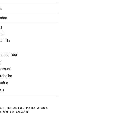
os
dadão
os
ral
Família
 Consumidor
al
cessual
Trabalho
utário
ais
E PREPOSTOS PARA A SUA
M UM SÓ LUGAR!