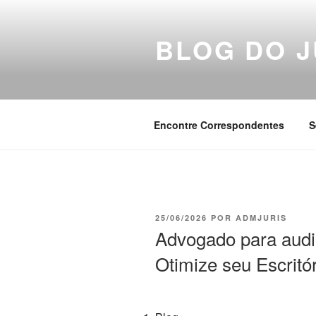
Pular
para
BLOG DO J
o
conteúdo
Encontre Correspondentes
S
PUBLICADO
25/06/2026
POR
ADMJURIS
EM
Advogado para aud
Otimize seu Escritó