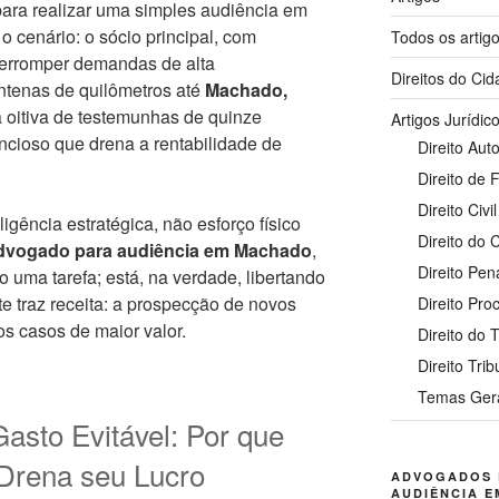
ara realizar uma simples audiência em
 cenário: o sócio principal, com
Todos os artig
nterromper demandas de alta
Direitos do Ci
ntenas de quilômetros até
Machado,
 oitiva de testemunhas de quinze
Artigos Jurídic
ncioso que drena a rentabilidade de
Direito Auto
Direito de 
Direito Civil
gência estratégica, não esforço físico
Direito do
dvogado para audiência em Machado
,
Direito Pen
uma tarefa; está, na verdade, libertando
e traz receita: a prospecção de novos
Direito Pro
dos casos de maior valor.
Direito do 
Direito Trib
Temas Ger
asto Evitável: Por que
 Drena seu Lucro
ADVOGADOS 
AUDIÊNCIA E