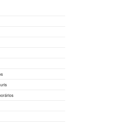
os
uris
orários