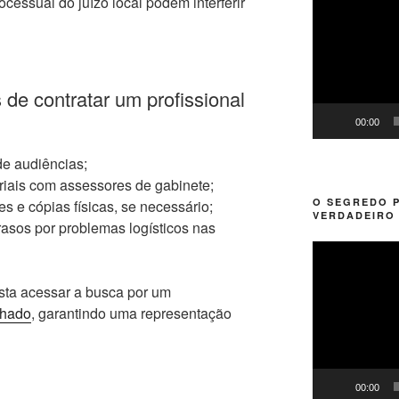
cessual do juízo local podem interferir
de
vídeo
de contratar um profissional
00:00
e audiências;
iais com assessores de gabinete;
O SEGREDO 
s e cópias físicas, se necessário;
VERDADEIRO 
rasos por problemas logísticos nas
Tocador
de
vídeo
sta acessar a busca por um
chado
, garantindo uma representação
00:00