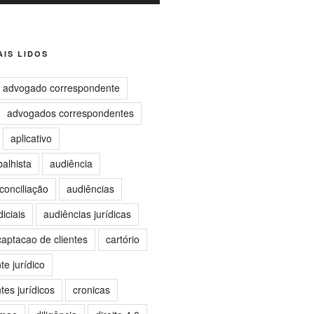
IS LIDOS
advogado correspondente
advogados correspondentes
aplicativo
balhista
audiência
conciliação
audiências
iciais
audiências jurídicas
captacao de clientes
cartório
e jurídico
es jurídicos
cronicas