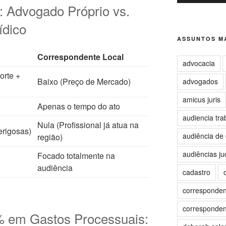
: Advogado Próprio vs.
ídico
ASSUNTOS MA
Correspondente Local
advocacia
orte +
Baixo (Preço de Mercado)
advogados
amicus juris
Apenas o tempo do ato
audiencia tra
Nula (Profissional já atua na
erigosas)
audiência de 
região)
audiências jud
Focado totalmente na
audiência
cadastro
correspondent
correspondent
% em Gastos Processuais: