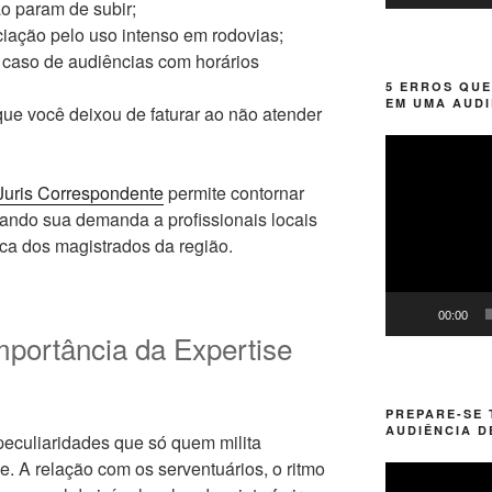
o param de subir;
iação pelo uso intenso em rodovias;
caso de audiências com horários
5 ERROS QUE
EM UMA AUDI
que você deixou de faturar ao não atender
Tocador
de
Juris Correspondente
permite contornar
vídeo
tando sua demanda a profissionais locais
ca dos magistrados da região.
00:00
mportância da Expertise
PREPARE-SE
AUDIÊNCIA D
eculiaridades que só quem milita
. A relação com os serventuários, o ritmo
Tocador