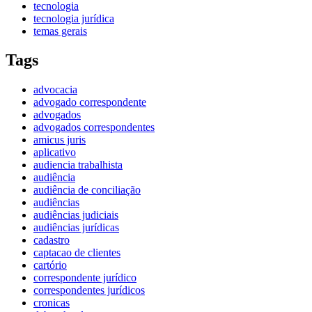
tecnologia
tecnologia jurídica
temas gerais
Tags
advocacia
advogado correspondente
advogados
advogados correspondentes
amicus juris
aplicativo
audiencia trabalhista
audiência
audiência de conciliação
audiências
audiências judiciais
audiências jurídicas
cadastro
captacao de clientes
cartório
correspondente jurídico
correspondentes jurídicos
cronicas