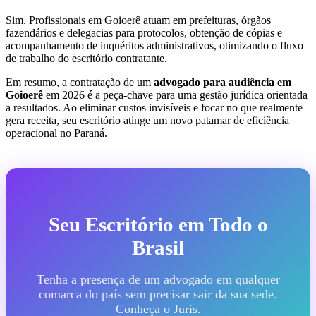
Sim. Profissionais em Goioerê atuam em prefeituras, órgãos
fazendários e delegacias para protocolos, obtenção de cópias e
acompanhamento de inquéritos administrativos, otimizando o fluxo
de trabalho do escritório contratante.
Em resumo, a contratação de um
advogado para audiência em
Goioerê
em 2026 é a peça-chave para uma gestão jurídica orientada
a resultados. Ao eliminar custos invisíveis e focar no que realmente
gera receita, seu escritório atinge um novo patamar de eficiência
operacional no Paraná.
Seu Escritório em Todo o
Brasil
Tenha a presença de um advogado em qualquer
comarca do país sem precisar sair da sua sede.
Conheça o Juris.