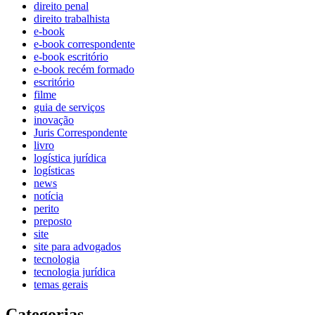
direito penal
direito trabalhista
e-book
e-book correspondente
e-book escritório
e-book recém formado
escritório
filme
guia de serviços
inovação
Juris Correspondente
livro
logística jurídica
logísticas
news
notícia
perito
preposto
site
site para advogados
tecnologia
tecnologia jurídica
temas gerais
Categorias