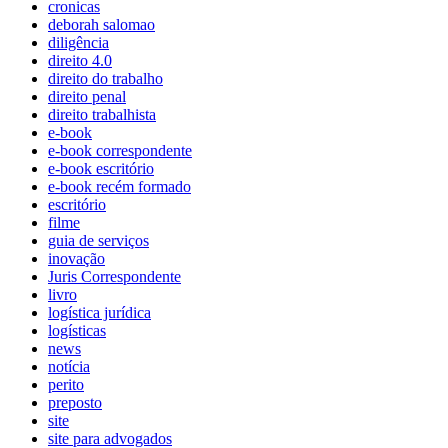
cronicas
deborah salomao
diligência
direito 4.0
direito do trabalho
direito penal
direito trabalhista
e-book
e-book correspondente
e-book escritório
e-book recém formado
escritório
filme
guia de serviços
inovação
Juris Correspondente
livro
logística jurídica
logísticas
news
notícia
perito
preposto
site
site para advogados