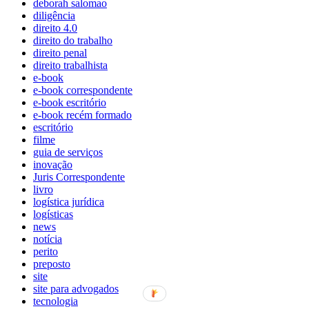
deborah salomao
diligência
direito 4.0
direito do trabalho
direito penal
direito trabalhista
e-book
e-book correspondente
e-book escritório
e-book recém formado
escritório
filme
guia de serviços
inovação
Juris Correspondente
livro
logística jurídica
logísticas
news
notícia
perito
preposto
site
site para advogados
tecnologia