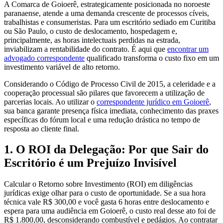
A Comarca de Goioerê, estrategicamente posicionada no noroeste
paranaense, atende a uma demanda crescente de processos cíveis,
trabalhistas e consumeristas. Para um escritório sediado em Curitiba
ou São Paulo, o custo de deslocamento, hospedagem e,
principalmente, as horas intelectuais perdidas na estrada,
inviabilizam a rentabilidade do contrato. É aqui que
encontrar um
advogado correspondente
qualificado transforma o custo fixo em um
investimento variável de alto retorno.
Considerando o Código de Processo Civil de 2015, a celeridade e a
cooperação processual são pilares que favorecem a utilização de
parcerias locais. Ao utilizar o
correspondente jurídico em Goioerê
,
sua banca garante presença física imediata, conhecimento das praxes
específicas do fórum local e uma redução drástica no tempo de
resposta ao cliente final.
1. O ROI da Delegação: Por que Sair do
Escritório é um Prejuízo Invisível
Calcular o Retorno sobre Investimento (ROI) em diligências
jurídicas exige olhar para o custo de oportunidade. Se a sua hora
técnica vale R$ 300,00 e você gasta 6 horas entre deslocamento e
espera para uma audiência em Goioerê, o custo real desse ato foi de
R$ 1.800,00, desconsiderando combustível e pedágios. Ao contratar