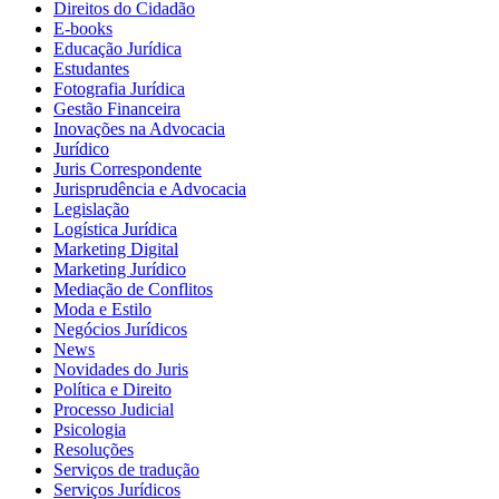
Direitos do Cidadão
E-books
Educação Jurídica
Estudantes
Fotografia Jurídica
Gestão Financeira
Inovações na Advocacia
Jurídico
Juris Correspondente
Jurisprudência e Advocacia
Legislação
Logística Jurídica
Marketing Digital
Marketing Jurídico
Mediação de Conflitos
Moda e Estilo
Negócios Jurídicos
News
Novidades do Juris
Política e Direito
Processo Judicial
Psicologia
Resoluções
Serviços de tradução
Serviços Jurídicos