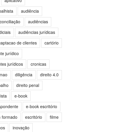
aplicativo
balhista
audiência
conciliação
audiências
iciais
audiências jurídicas
captacao de clientes
cartório
e jurídico
es jurídicos
cronicas
omao
diligência
direito 4.0
balho
direito penal
ista
e-book
spondente
e-book escritório
m formado
escritório
filme
ços
inovação