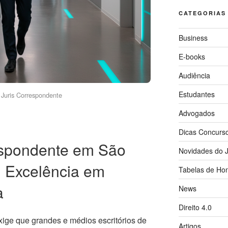
CATEGORIAS
Business
E-books
Audiência
Estudantes
Juris Correspondente
Advogados
Dicas Concurs
spondente em São
Novidades do J
: Excelência em
Tabelas de Hon
a
News
Direito 4.0
exige que grandes e médios escritórios de
Artigos