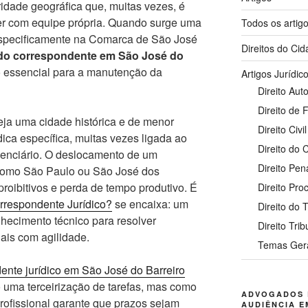
dade geográfica que, muitas vezes, é
er com equipe própria. Quando surge uma
Todos os artig
specificamente na Comarca de São José
Direitos do Ci
o correspondente em São José do
to essencial para a manutenção da
Artigos Jurídic
Direito Auto
Direito de 
eja uma cidade histórica e de menor
Direito Civil
ica específica, muitas vezes ligada ao
Direito do
videnciário. O deslocamento de um
Direito Pen
como São Paulo ou São José dos
proibitivos e perda de tempo produtivo. É
Direito Pro
respondente Jurídico?
se encaixa: um
Direito do 
nhecimento técnico para resolver
Direito Trib
iais com agilidade.
Temas Ger
ente jurídico em São José do Barreiro
 uma terceirização de tarefas, mas como
ADVOGADOS 
profissional garante que prazos sejam
AUDIÊNCIA E