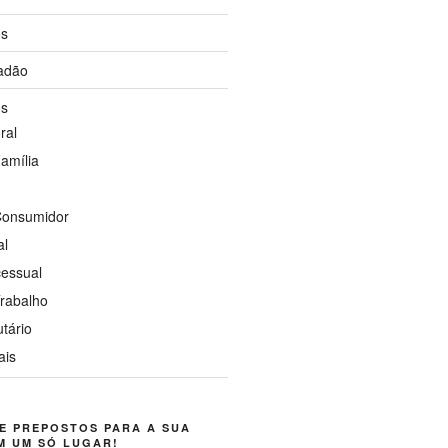
os
dadão
os
ral
Família
 Consumidor
al
cessual
Trabalho
utário
ais
E PREPOSTOS PARA A SUA
M UM SÓ LUGAR!