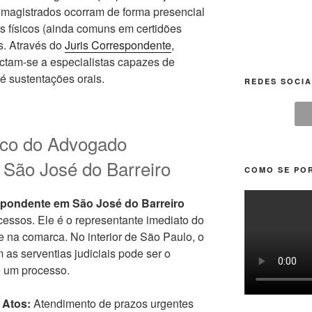
magistrados ocorram de forma presencial
s físicos (ainda comuns em certidões
as. Através do
Juris Correspondente
,
nectam-se a especialistas capazes de
té sustentações orais.
REDES SOCIA
gico do Advogado
São José do Barreiro
COMO SE POR
pondente em São José do Barreiro
essos. Ele é o representante imediato do
nte na comarca. No interior de São Paulo, o
 as serventias judiciais pode ser o
e um processo.
 Atos:
Atendimento de prazos urgentes