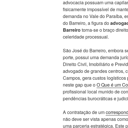
advocacia possuam uma capilari
fisicamente impossível de mant
demanda no Vale do Paraíba, e
do Barreiro, a figura do
advogad
Barreiro
torna-se o braço direi
celeridade processual.
São José do Barreiro, embora s
porte, possui uma demanda juríd
Direito Civil, Imobiliário e Pre
advogado de grandes centros, 
Campos, gera custos logísticos 
neste gap que o
O Que é um Cor
profissional local munido de co
pendências burocráticas e judic
A contratação de um
correspond
não deve ser vista apenas como
uma parceria estratégica. Este 