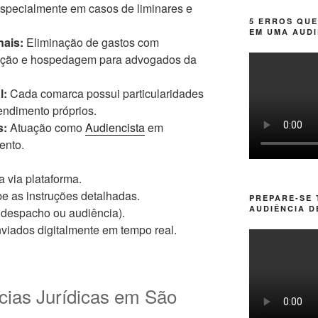
specialmente em casos de liminares e
5 ERROS QUE
EM UMA AUDI
ais:
Eliminação de gastos com
tação e hospedagem para advogados da
l:
Cada comarca possui particularidades
endimento próprios.
s:
Atuação como
Audiencista
em
ento.
ia via plataforma.
e as instruções detalhadas.
PREPARE-SE
AUDIÊNCIA D
, despacho ou audiência).
viados digitalmente em tempo real.
ncias Jurídicas em São