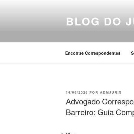
Pular
para
BLOG DO J
o
conteúdo
Encontre Correspondentes
S
PUBLICADO
14/06/2026
POR
ADMJURIS
EM
Advogado Correspo
Barreiro: Guia Com