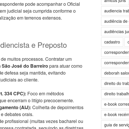
amicus juris
rrespondente pode acompanhar o Oficial
dem judicial seja cumprida conforme o
audiencia tra
alização em terrenos extensos.
audiência de 
audiências jud
cadastro
diencista e Preposto
correspondent
 de muitos processos. Contratar um
correspondent
São José do Barreiro
para atuar como
de defesa seja mantida, evitando
deborah sal
udiciais ao cliente.
direito do tra
t. 334 CPC):
Foco em métodos
direito trabalh
ue encerram o litígio precocemente.
e-book corre
gamento (AIJ):
Colheita de depoimentos
 e debates orais.
e-book recé
e profissional (muitas vezes bacharel ou
guia de servi
mpresa contratada, seguindo as diretrizes