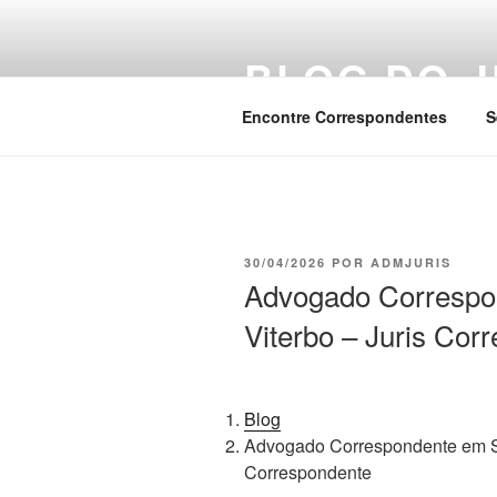
Pular
para
BLOG DO J
o
conteúdo
Encontre Correspondentes
S
PUBLICADO
30/04/2026
POR
ADMJURIS
EM
Advogado Correspo
Viterbo – Juris Cor
Blog
Advogado Correspondente em Sa
Correspondente