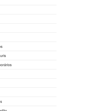
os
uris
orários
os
dadão