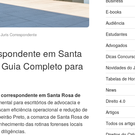
Business
E-books
Audiência
Estudantes
Juris Correspondente
Advogados
spondente em Santa
Dicas Concurs
: Guia Completo para
Novidades do J
Tabelas de Hon
News
correspondente em Santa Rosa de
Direito 4.0
ental para escritórios de advocacia e
scam eficiência operacional e redução de
Artigos
ibeirão Preto, a comarca de Santa Rosa de
Todos os artig
nhecimento das rotinas forenses locais
diligências.
Direitos do Ci