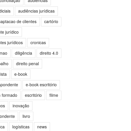
conciliação
audiências
iciais
audiências jurídicas
captacao de clientes
cartório
e jurídico
es jurídicos
cronicas
omao
diligência
direito 4.0
balho
direito penal
ista
e-book
spondente
e-book escritório
m formado
escritório
filme
ços
inovação
pondente
livro
ica
logísticas
news