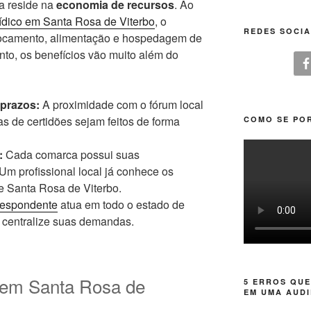
va reside na
economia de recursos
. Ao
ídico em Santa Rosa de Viterbo
, o
REDES SOCIA
slocamento, alimentação e hospedagem de
to, os benefícios vão muito além do
prazos:
A proximidade com o fórum local
as de certidões sejam feitos de forma
COMO SE POR
:
Cada comarca possui suas
Um profissional local já conhece os
e Santa Rosa de Viterbo.
respondente
atua em todo o estado de
 centralize suas demandas.
s em Santa Rosa de
5 ERROS QUE
EM UMA AUDI