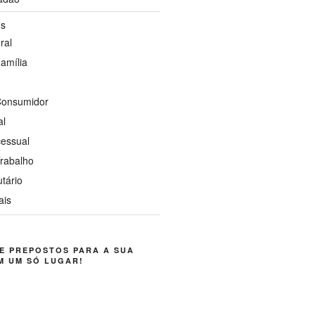
os
ral
Família
 Consumidor
al
cessual
Trabalho
utário
ais
E PREPOSTOS PARA A SUA
M UM SÓ LUGAR!