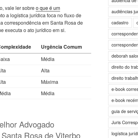
audiência de 
o, vale ler sobre
o que é um
audiências jud
o a logística jurídica foca no fluxo de
 a correspondência em Santa Rosa de
cadastro
e executa o ato jurídico em si.
correspondent
correspondent
Complexidade
Urgência Comum
deborah sal
aixa
Média
direito do tra
lta
Alta
direito trabalh
lta
Máxima
e-book corre
édia
Média
e-book recé
guia de servi
elhor Advogado
Juris Corres
Santa Rosa de Viterbo
logística juríd