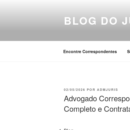
Pular
para
BLOG DO J
o
conteúdo
Encontre Correspondentes
S
PUBLICADO
02/05/2026
POR
ADMJURIS
EM
Advogado Correspo
Completo e Contrat