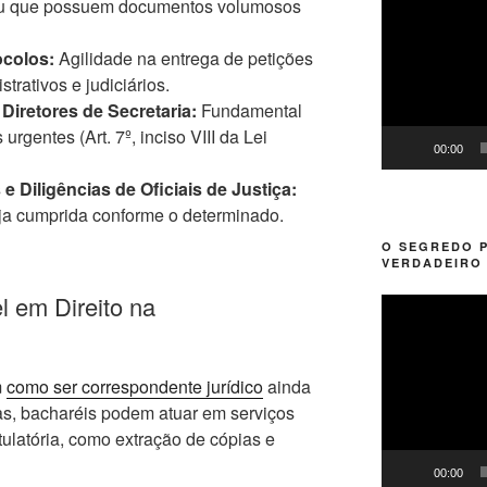
 ou que possuem documentos volumosos
de
vídeo
ocolos:
Agilidade na entrega de petições
rativos e judiciários.
iretores de Secretaria:
Fundamental
urgentes (Art. 7º, inciso VIII da Lei
00:00
Diligências de Oficiais de Justiça:
eja cumprida conforme o determinado.
O SEGREDO 
VERDADEIRO 
l em Direito na
Tocador
de
vídeo
m
como ser correspondente jurídico
ainda
as, bacharéis podem atuar em serviços
ulatória, como extração de cópias e
00:00