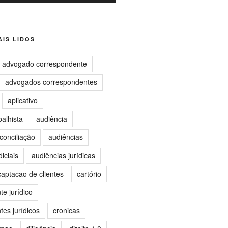
IS LIDOS
advogado correspondente
advogados correspondentes
aplicativo
balhista
audiência
conciliação
audiências
iciais
audiências jurídicas
captacao de clientes
cartório
e jurídico
es jurídicos
cronicas