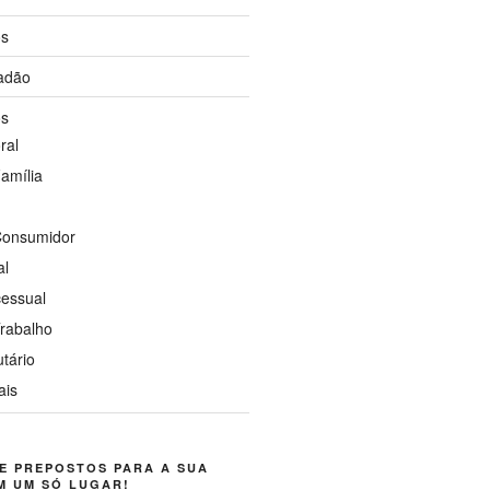
os
dadão
os
ral
Família
 Consumidor
al
cessual
Trabalho
utário
ais
E PREPOSTOS PARA A SUA
M UM SÓ LUGAR!