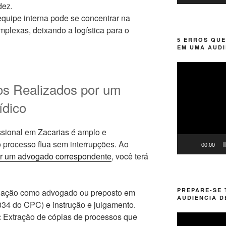
dez.
quipe interna pode se concentrar na
plexas, deixando a logística para o
5 ERROS QUE
EM UMA AUDI
Tocador
de
ços Realizados por um
vídeo
ídico
ssional em Zacarias é amplo e
 processo flua sem interrupções. Ao
00:00
ar um advogado correspondente
, você terá
PREPARE-SE
ação como advogado ou preposto em
AUDIÊNCIA D
 334 do CPC) e instrução e julgamento.
:
Extração de cópias de processos que
Tocador