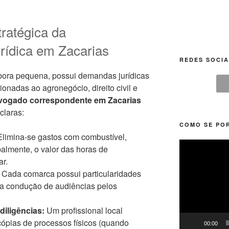
tratégica da
rídica em Zacarias
REDES SOCIA
bora pequena, possui demandas jurídicas
onadas ao agronegócio, direito civil e
vogado correspondente em Zacarias
claras:
COMO SE POR
limina-se gastos com combustível,
Tocador
palmente, o valor das horas de
de
ar.
vídeo
Cada comarca possui particularidades
na condução de audiências pelos
diligências:
Um profissional local
cópias de processos físicos (quando
00:00