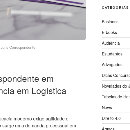
CATEGORIAS
Business
E-books
Audiência
Juris Correspondente
Estudantes
Advogados
spondente em
Dicas Concurs
Novidades do J
ncia em Logística
Tabelas de Hon
News
Direito 4.0
vocacia moderno exige agilidade e
do surge uma demanda processual em
Artigos