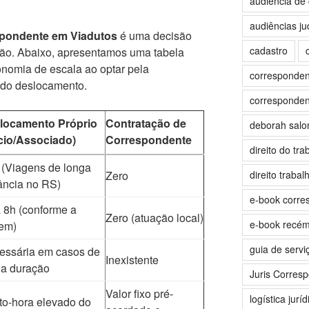
audiência de 
audiências jud
pondente em Viadutos
é uma decisão
cadastro
ão. Abaixo, apresentamos uma tabela
nomia de escala ao optar pela
correspondent
 do deslocamento.
correspondent
locamento Próprio
Contratação de
deborah sal
cio/Associado)
Correspondente
direito do tra
 (Viagens de longa
Zero
direito trabalh
ância no RS)
e-book corre
 8h (conforme a
Zero (atuação local)
e-book recé
gem)
guia de servi
essária em casos de
Inexistente
ga duração
Juris Corres
Valor fixo pré-
logística juríd
to-hora elevado do