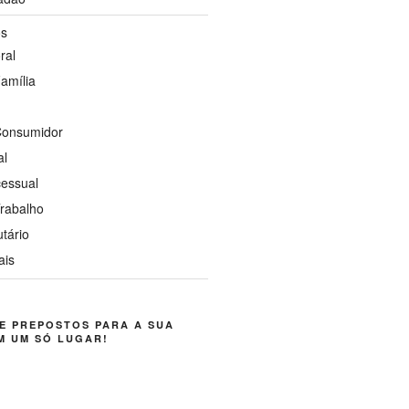
os
ral
Família
 Consumidor
al
cessual
Trabalho
utário
ais
E PREPOSTOS PARA A SUA
M UM SÓ LUGAR!