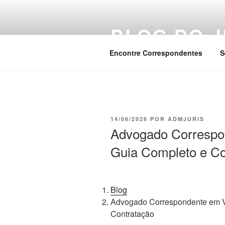
Pular
para
BLOG DO J
o
conteúdo
Encontre Correspondentes
S
PUBLICADO
14/06/2026
POR
ADMJURIS
EM
Advogado Correspo
Guia Completo e Co
Blog
Advogado Correspondente em V
Contratação