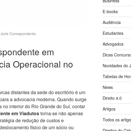
Business
E-books
Audiência
Estudantes
Juris Correspondente
Advogados
spondente em
Dicas Concurs
ncia Operacional no
Novidades do J
Tabelas de Hon
News
cas distantes da sede do escritório é um
Direito 4.0
s para a advocacia moderna. Quando surge
 no interior do Rio Grande do Sul, contar
Artigos
ente em Viadutos
torna-se não apenas
Todos os artig
atégia de redução de custos e
o deslocamento físico de um sócio ou
Direitos do Ci