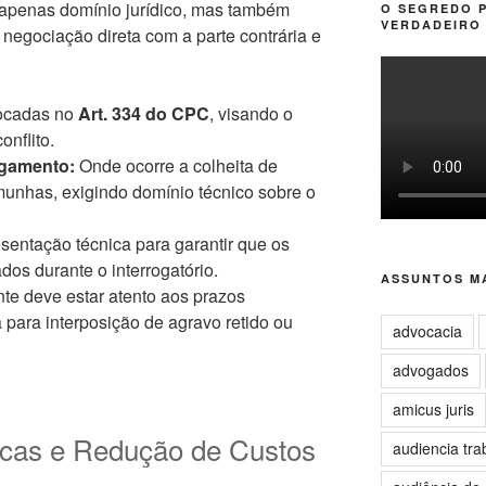
apenas domínio jurídico, mas também
O SEGREDO 
VERDADEIRO 
 negociação direta com a parte contrária e
cadas no
Art. 334 do CPC
, visando o
onflito.
lgamento:
Onde ocorre a colheita de
munhas, exigindo domínio técnico sobre o
entação técnica para garantir que os
ados durante o interrogatório.
ASSUNTOS MA
e deve estar atento aos prazos
para interposição de agravo retido ou
advocacia
advogados
amicus juris
icas e Redução de Custos
audiencia tra