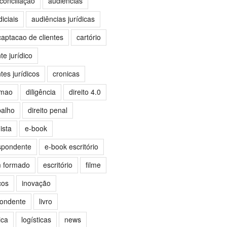
conciliação
audiências
iciais
audiências jurídicas
captacao de clientes
cartório
e jurídico
es jurídicos
cronicas
omao
diligência
direito 4.0
balho
direito penal
ista
e-book
spondente
e-book escritório
m formado
escritório
filme
ços
inovação
pondente
livro
ica
logísticas
news