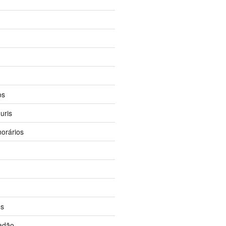
os
uris
orários
os
dadão