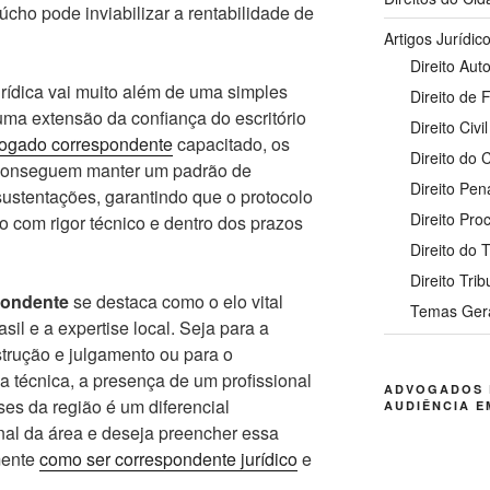
úcho pode inviabilizar a rentabilidade de
Artigos Jurídic
Direito Auto
rídica vai muito além de uma simples
Direito de 
uma extensão da confiança do escritório
Direito Civil
vogado correspondente
capacitado, os
Direito do
s conseguem manter um padrão de
Direito Pen
ustentações, garantindo que o protocolo
Direito Pro
 com rigor técnico e dentro dos prazos
Direito do 
Direito Trib
pondente
se destaca como o elo vital
Temas Ger
il e a expertise local. Seja para a
trução e julgamento ou para o
técnica, a presença de um profissional
ADVOGADOS 
es da região é um diferencial
AUDIÊNCIA E
onal da área e deseja preencher essa
mente
como ser correspondente jurídico
e