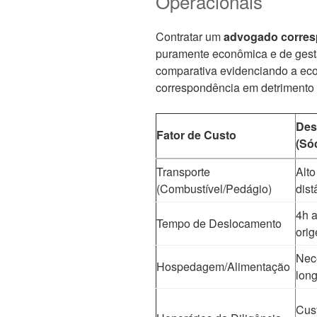
Operacionais
Contratar um
advogado corres
puramente econômica e de gest
comparativa evidenciando a eco
correspondência em detrimento
Des
Fator de Custo
(Só
Transporte
Alto
(Combustível/Pedágio)
dist
4h a
Tempo de Deslocamento
ori
Nec
Hospedagem/Alimentação
lon
Cus