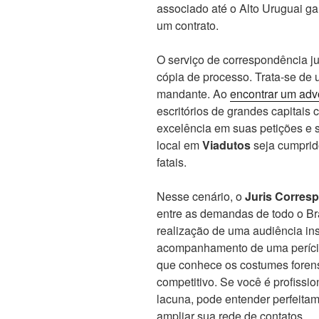
associado até o Alto Uruguai ga
um contrato.
O serviço de correspondência ju
cópia de processo. Trata-se de 
mandante. Ao
encontrar um ad
escritórios de grandes capitai
excelência em suas petições e s
local em
Viadutos
seja cumprido
fatais.
Nesse cenário, o
Juris Corres
entre as demandas de todo o Bras
realização de uma audiência ins
acompanhamento de uma perícia 
que conhece os costumes forens
competitivo. Se você é profissi
lacuna, pode entender perfeita
ampliar sua rede de contatos.