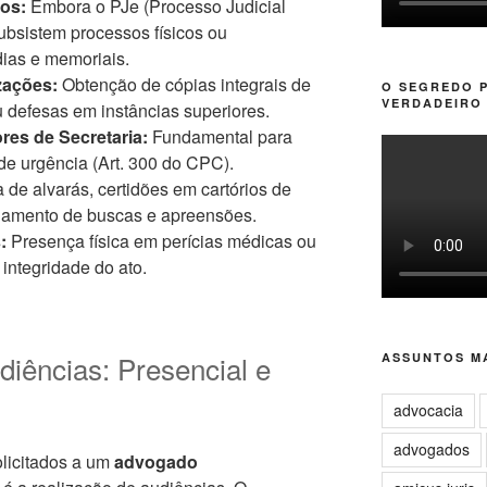
cos:
Embora o PJe (Processo Judicial
subsistem processos físicos ou
ias e memoriais.
zações:
Obtenção de cópias integrais de
O SEGREDO 
VERDADEIRO 
u defesas em instâncias superiores.
res de Secretaria:
Fundamental para
 de urgência (Art. 300 do CPC).
 de alvarás, certidões em cartórios de
hamento de buscas e apreensões.
:
Presença física em perícias médicas ou
integridade do ato.
diências: Presencial e
ASSUNTOS MA
advocacia
advogados
olicitados a um
advogado