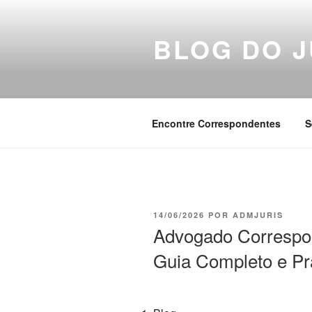
Pular
para
BLOG DO J
o
conteúdo
Encontre Correspondentes
S
PUBLICADO
14/06/2026
POR
ADMJURIS
EM
Advogado Correspo
Guia Completo e Pr