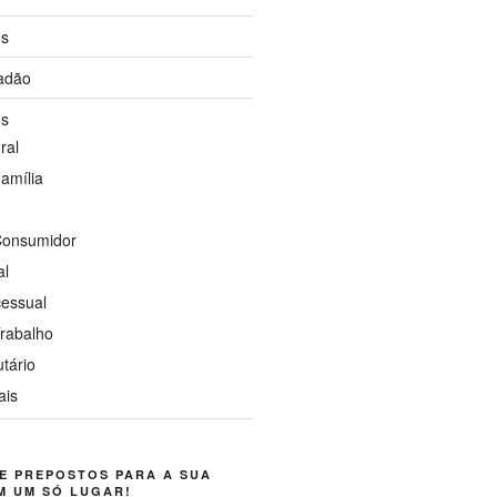
os
dadão
os
ral
Família
 Consumidor
al
cessual
Trabalho
utário
ais
E PREPOSTOS PARA A SUA
M UM SÓ LUGAR!