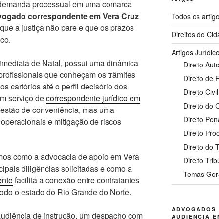
 demanda processual em uma comarca
vogado correspondente em Vera Cruz
Todos os artig
r que a justiça não pare e que os prazos
Direitos do Ci
co.
Artigos Jurídic
 imediata de Natal, possui uma dinâmica
Direito Auto
profissionais que conheçam os trâmites
Direito de 
s cartórios até o perfil decisório dos
Direito Civil
um serviço de
correspondente jurídico em
Direito do
estão de conveniência, mas uma
Direito Pen
 operacionais e mitigação de riscos
Direito Pro
Direito do 
emos como a advocacia de apoio em Vera
Direito Trib
ipais diligências solicitadas e como a
Temas Ger
ente
facilita a conexão entre contratantes
 todo o estado do Rio Grande do Norte.
ADVOGADOS 
audiência de instrução, um despacho com
AUDIÊNCIA E