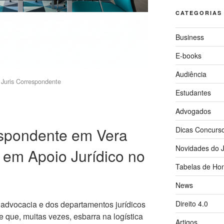
CATEGORIAS
Business
E-books
Audiência
Juris Correspondente
Estudantes
Advogados
spondente em Vera
Dicas Concurs
Novidades do J
 em Apoio Jurídico no
Tabelas de Hon
News
Direito 4.0
 advocacia e dos departamentos jurídicos
e que, muitas vezes, esbarra na logística
Artigos