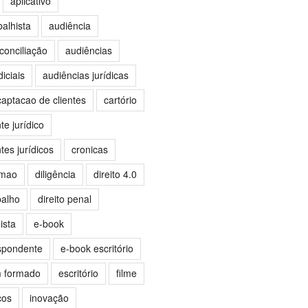
aplicativo
balhista
audiência
conciliação
audiências
iciais
audiências jurídicas
captacao de clientes
cartório
e jurídico
es jurídicos
cronicas
omao
diligência
direito 4.0
balho
direito penal
ista
e-book
spondente
e-book escritório
m formado
escritório
filme
ços
inovação