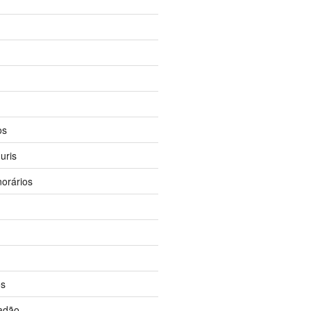
os
uris
orários
os
dadão