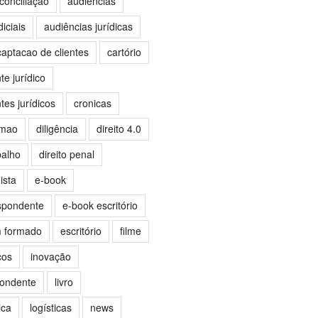
conciliação
audiências
iciais
audiências jurídicas
captacao de clientes
cartório
e jurídico
es jurídicos
cronicas
omao
diligência
direito 4.0
balho
direito penal
ista
e-book
spondente
e-book escritório
m formado
escritório
filme
ços
inovação
pondente
livro
ica
logísticas
news