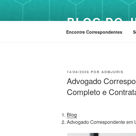
Pular
para
BLOG DO J
o
conteúdo
Encontre Correspondentes
S
PUBLICADO
14/06/2026
POR
ADMJURIS
EM
Advogado Correspo
Completo e Contrat
Blog
Advogado Correspondente em U