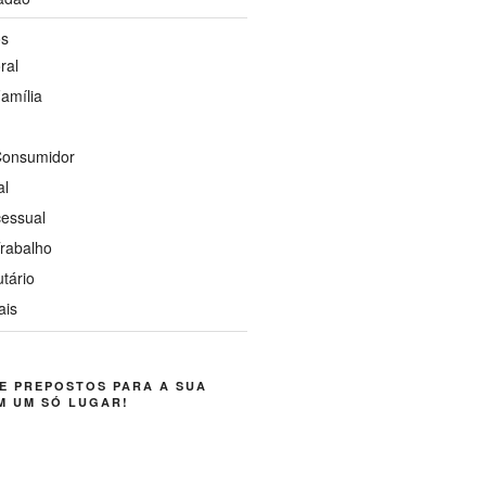
os
ral
Família
 Consumidor
al
cessual
Trabalho
utário
ais
E PREPOSTOS PARA A SUA
M UM SÓ LUGAR!