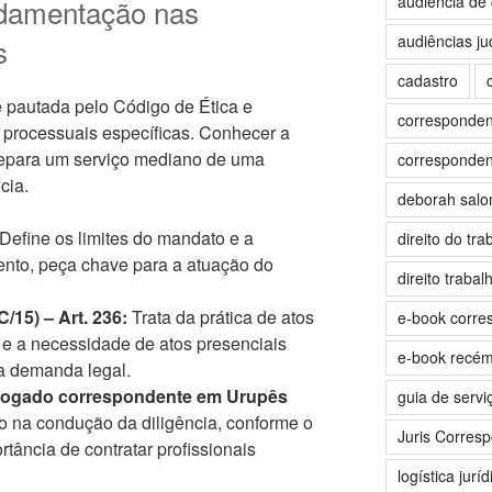
audiência de 
ndamentação nas
audiências jud
s
cadastro
é pautada pelo Código de Ética e
correspondent
 processuais específicas. Conhecer a
 separa um serviço mediano de uma
correspondent
cia.
deborah sal
Define os limites do mandato e a
direito do tra
ento, peça chave para a atuação do
direito trabalh
/15) – Art. 236:
Trata da prática de atos
e-book corre
 e a necessidade de atos presenciais
e-book recé
a demanda legal.
ogado correspondente em Urupês
guia de servi
o na condução da diligência, conforme o
Juris Corres
rtância de contratar profissionais
logística juríd