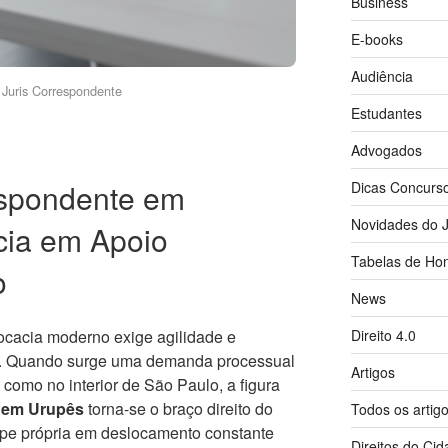
Business
E-books
Audiência
Juris Correspondente
Estudantes
Advogados
spondente em
Dicas Concurs
Novidades do J
cia em Apoio
Tabelas de Hon
o
News
Direito 4.0
vocacia moderno exige agilidade e
s. Quando surge uma demanda processual
Artigos
como no interior de São Paulo, a figura
 em Urupês
torna-se o braço direito do
Todos os artig
uipe própria em deslocamento constante
Direitos do Ci