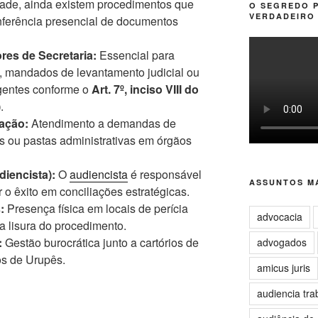
lidade, ainda existem procedimentos que
O SEGREDO 
VERDADEIRO 
nferência presencial de documentos
res de Secretaria:
Essencial para
s, mandados de levantamento judicial ou
rgentes conforme o
Art. 7º, inciso VIII do
)
.
zação:
Atendimento a demandas de
s ou pastas administrativas em órgãos
iencista):
O
audiencista
é responsável
ASSUNTOS MA
 o êxito em conciliações estratégicas.
:
Presença física em locais de perícia
advocacia
a lisura do procedimento.
:
Gestão burocrática junto a cartórios de
advogados
os de Urupês.
amicus juris
audiencia tra