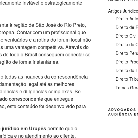
icamente inviável e estrategicamente
Artigos Jurídic
Direito Auto
nte à região de São José do Rio Preto,
Direito de 
própria. Contar com um profissional que
Direito Civil
serventuários e a rotina do fórum local não
Direito do
s uma vantagem competitiva. Através do
Direito Pen
ios de todo o Brasil conseguem conectar-se
região de forma instantânea.
Direito Pro
Direito do 
do todas as nuances da
correspondência
Direito Trib
ndamentação legal até as melhores
Temas Ger
udiências e diligências complexas. Se
ado correspondente
que entregue
ão, este conteúdo foi desenvolvido para
ADVOGADOS 
AUDIÊNCIA E
 jurídico em Urupês
permite que o
urídica e no atendimento ao cliente,