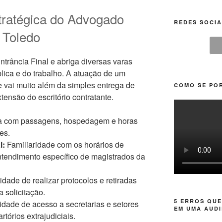
tratégica do Advogado
REDES SOCIA
 Toledo
trância Final e abriga diversas varas
blica e do trabalho. A atuação de um
 vai muito além da simples entrega de
COMO SE POR
ensão do escritório contratante.
 com passagens, hospedagem e horas
es.
l:
Familiaridade com os horários de
ntendimento específico de magistrados da
ade de realizar protocolos e retiradas
solicitação.
5 ERROS QUE
idade de acesso a secretarias e setores
EM UMA AUDI
rtórios extrajudiciais.