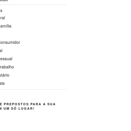
os
ral
Família
 Consumidor
al
cessual
Trabalho
utário
ais
E PREPOSTOS PARA A SUA
M UM SÓ LUGAR!