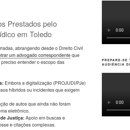
ços Prestados pelo
ídico em Toledo
adas, abrangendo desde o Direito Civil
trar um advogado correspondente
que
PREPARE-SE
 preciso entender o escopo das
AUDIÊNCIA D
s:
Embora a digitalização (PROJUDI/PJe)
ssos híbridos ou incidentes que exigem
ação de autos que ainda não foram
ema eletrônico.
de Justiça:
Apoio em buscas e
osse e citações complexas.