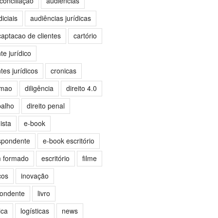
conciliação
audiências
iciais
audiências jurídicas
captacao de clientes
cartório
e jurídico
es jurídicos
cronicas
omao
diligência
direito 4.0
balho
direito penal
ista
e-book
spondente
e-book escritório
m formado
escritório
filme
ços
inovação
pondente
livro
ica
logísticas
news