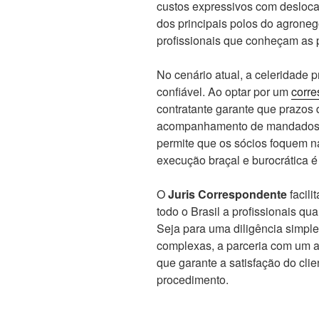
custos expressivos com desloca
dos principais polos do agroneg
profissionais que conheçam as p
No cenário atual, a celeridade
confiável. Ao optar por um
corre
contratante garante que prazos d
acompanhamento de mandados se
permite que os sócios foquem na
execução braçal e burocrática é
O
Juris Correspondente
facili
todo o Brasil a profissionais qu
Seja para uma diligência simpl
complexas, a parceria com um ad
que garante a satisfação do clie
procedimento.