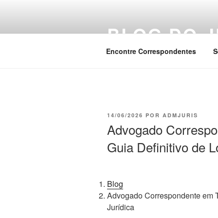
Pular
para
BLOG DO J
o
conteúdo
Encontre Correspondentes
S
PUBLICADO
14/06/2026
POR
ADMJURIS
EM
Advogado Correspo
Guia Definitivo de L
Blog
Advogado Correspondente em Tol
Jurídica