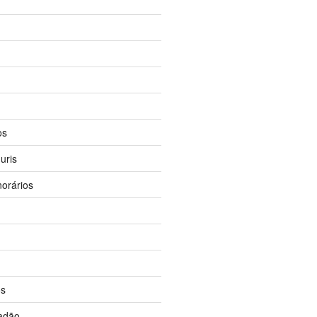
os
uris
orários
os
dadão