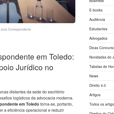
Business
E-books
Audiência
Estudantes
Juris Correspondente
Advogados
Dicas Concurs
spondente em Toledo:
Novidades do J
oio Jurídico no
Tabelas de Hon
News
Direito 4.0
cas distantes da sede do escritório
Artigos
esafios logísticos da advocacia moderna.
pondente em Toledo
torna-se, portanto,
Todos os artig
r a eficiência operacional e reduzir
Direitos do Ci