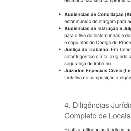
escritório não seja comprometid
Audiências de Conciliação (Ar
estar munido de margem para aco
Audiências de Instrução e Jul
para oitiva de testemunhas e de
e seguintes do Código de Proces
Justiça do Trabalho:
Em Toledo
setor frigorífico é alto, exigin
segurança do trabalho.
Juizados Especiais Cíveis (Lei
tentativa de composição amigáv
4. Diligências Jurí
Completo de Locais
Realizar
diligências jurídicas: 