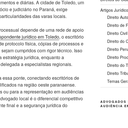
mentos e diárias. A cidade de Toledo, um
ócio e judiciário no Paraná, exige
Artigos Jurídic
articularidades das varas locais.
Direito Auto
Direito de 
 processual depende de uma rede de apoio
Direito Civil
spondente jurídico em Toledo
, o escritório
Direito do
e protocolo física, cópias de processos e
Direito Pen
jam cumpridos com rigor técnico. Isso
 estratégia jurídica, enquanto a
Direito Pro
 delegada a especialistas regionais.
Direito do 
Direito Trib
ta essa ponte, conectando escritórios de
Temas Ger
alificados na região oeste paranaense.
es ou para a representação em audiências
vogado local é o diferencial competitivo
ADVOGADOS 
nte final e a segurança jurídica do
AUDIÊNCIA E