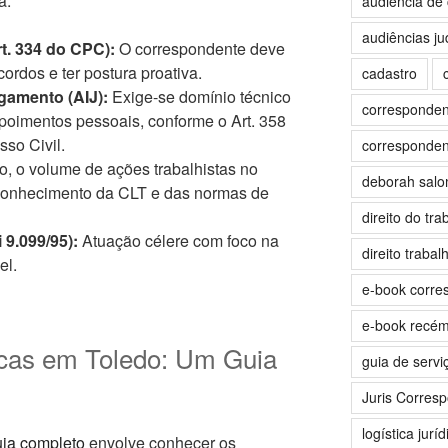
a.
audiência de 
audiências jud
t. 334 do CPC):
O correspondente deve
rdos e ter postura proativa.
cadastro
gamento (AIJ):
Exige-se domínio técnico
correspondent
poimentos pessoais, conforme o Art. 358
so Civil.
correspondent
, o volume de ações trabalhistas no
deborah sal
do conhecimento da CLT e das normas de
direito do tra
 9.099/95):
Atuação célere com foco na
direito trabalh
el.
e-book corre
e-book recé
dicas em Toledo: Um Guia
guia de servi
Juris Corres
logística juríd
guia completo
envolve conhecer os