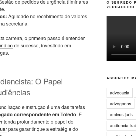
estão de pedidos de urgência (liminares
O SEGREDO 
VERDADEIRO 
te.
os:
Agilidade no recebimento de valores
na secretaria.
a carreira, o primeiro passo é entender
rídico
de sucesso, investindo em
egas.
diencista: O Papel
ASSUNTOS MA
diências
advocacia
advogados
nciliação e instrução é uma das tarefas
gado correspondente em Toledo
. É
amicus juris
 entenda profundamente o papel do
audiencia tra
tuar
para garantir que a estratégia do