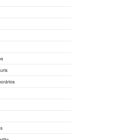
os
uris
orários
os
dadão