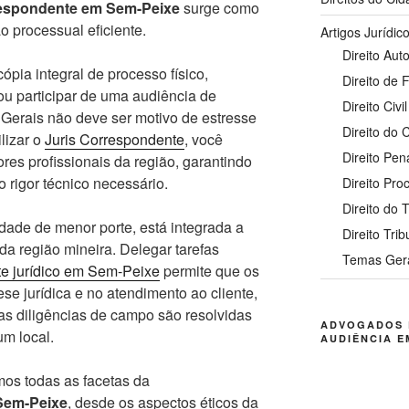
espondente em Sem-Peixe
surge como
ão processual eficiente.
Artigos Jurídic
Direito Auto
pia integral de processo físico,
Direito de 
ou participar de uma audiência de
Direito Civil
s Gerais não deve ser motivo de estresse
Direito do
ilizar o
Juris Correspondente
, você
Direito Pen
res profissionais da região, garantindo
 rigor técnico necessário.
Direito Pro
Direito do 
ade de menor porte, está integrada a
Direito Trib
da região mineira. Delegar tarefas
Temas Ger
e jurídico em Sem-Peixe
permite que os
ese jurídica e no atendimento ao cliente,
as diligências de campo são resolvidas
ADVOGADOS 
um local.
AUDIÊNCIA E
mos todas as facetas da
 Sem-Peixe
, desde os aspectos éticos da