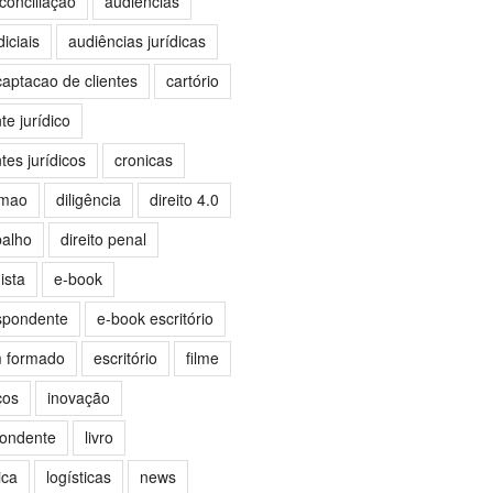
conciliação
audiências
iciais
audiências jurídicas
captacao de clientes
cartório
e jurídico
es jurídicos
cronicas
omao
diligência
direito 4.0
balho
direito penal
ista
e-book
spondente
e-book escritório
m formado
escritório
filme
ços
inovação
pondente
livro
ica
logísticas
news