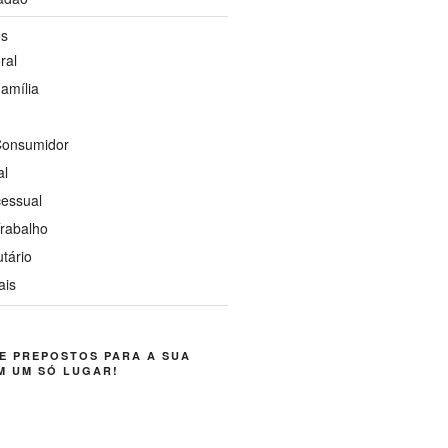
os
ral
Família
 Consumidor
al
cessual
Trabalho
utário
ais
E PREPOSTOS PARA A SUA
M UM SÓ LUGAR!