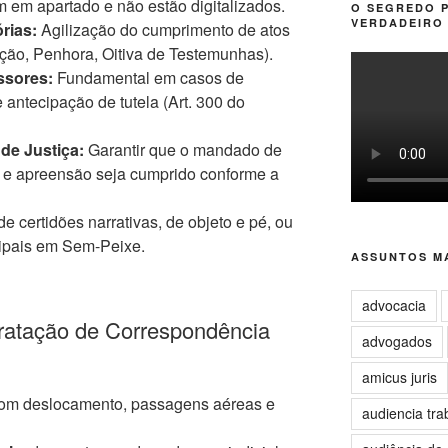
m em apartado e não estão digitalizados.
O SEGREDO 
VERDADEIRO 
rias:
Agilização do cumprimento de atos
ação, Penhora, Oitiva de Testemunhas).
ssores:
Fundamental em casos de
 antecipação de tutela (Art. 300 do
de Justiça:
Garantir que o mandado de
 e apreensão seja cumprido conforme a
e certidões narrativas, de objeto e pé, ou
cipais em Sem-Peixe.
ASSUNTOS MA
advocacia
ratação de Correspondência
advogados
amicus juris
om deslocamento, passagens aéreas e
audiencia tra