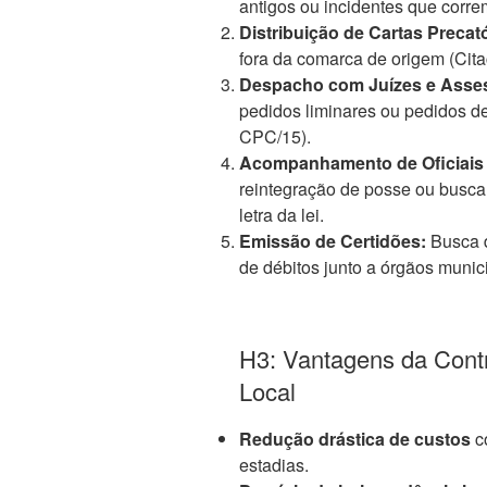
antigos ou incidentes que corre
Distribuição de Cartas Precató
fora da comarca de origem (Cit
Despacho com Juízes e Asse
pedidos liminares ou pedidos de
CPC/15).
Acompanhamento de Oficiais 
reintegração de posse ou busca
letra da lei.
Emissão de Certidões:
Busca d
de débitos junto a órgãos muni
H3: Vantagens da Cont
Local
Redução drástica de custos
c
estadias.