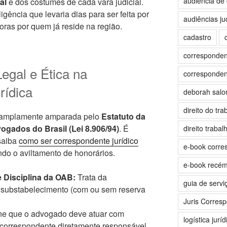
audiência de 
al
e dos costumes de cada vara judicial.
gência que levaria dias para ser feita por
audiências jud
oras por quem já reside na região.
cadastro
correspondent
egal e Ética na
correspondent
rídica
deborah sal
direito do tra
é amplamente amparada pelo
Estatuto da
gados do Brasil (Lei 8.906/94)
. É
direito trabalh
 saiba
como ser correspondente jurídico
e-book corre
ndo o aviltamento de honorários.
e-book recé
e Disciplina da OAB:
Trata da
guia de servi
 substabelecimento (com ou sem reserva
Juris Corres
ne que o advogado deve atuar com
logística juríd
o correspondente diretamente responsável