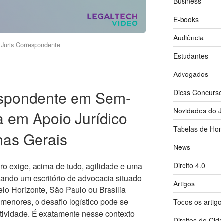
Business
E-books
Audiência
Juris Correspondente
Estudantes
Advogados
spondente em Sem-
Dicas Concurs
Novidades do J
a em Apoio Jurídico
Tabelas de Hon
inas Gerais
News
Direito 4.0
eiro exige, acima de tudo, agilidade e uma
uando um escritório de advocacia situado
Artigos
o Horizonte, São Paulo ou Brasília
enores, o desafio logístico pode se
Todos os artig
atividade. É exatamente nesse contexto
Direitos do Ci