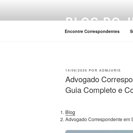
Pular
para
BLOG DO J
o
conteúdo
Encontre Correspondentes
S
PUBLICADO
14/06/2026
POR
ADMJURIS
EM
Advogado Correspo
Guia Completo e Co
Blog
Advogado Correspondente em S