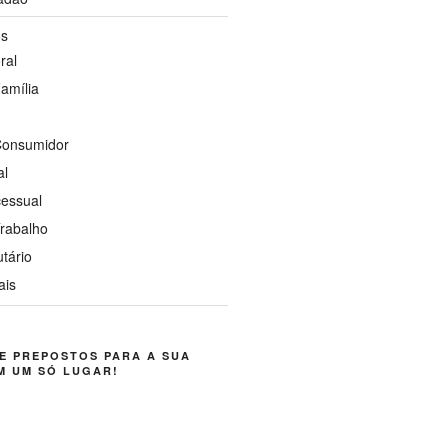
os
ral
Família
 Consumidor
al
cessual
Trabalho
utário
ais
E PREPOSTOS PARA A SUA
M UM SÓ LUGAR!