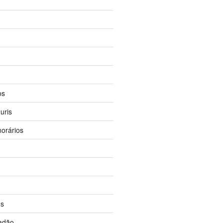
os
uris
orários
os
dadão