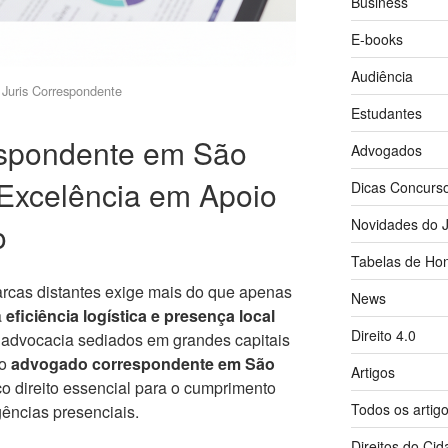
Business
E-books
Audiência
Juris Correspondente
Estudantes
spondente em São
Advogados
 Excelência em Apoio
Dicas Concurs
Novidades do J
o
Tabelas de Hon
rcas distantes exige mais do que apenas
News
a
eficiência logística e presença local
Direito 4.0
de advocacia sediados em grandes capitais
do
advogado correspondente em São
Artigos
ço direito essencial para o cumprimento
Todos os artig
gências presenciais.
Direitos do Ci