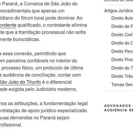
do Paraná, a Comarca de São João do
s procedimentais que apenas um
Artigos Jurídic
tidiano do fórum local pode dominar. Ao
Direito Auto
ondente
qualificado, o contratante elimina
Direito de 
te que a tramitação processual não sofra
Direito Civil
mente burocráticas.
Direito do
Direito Pen
ta essa conexão, permitindo que
Direito Pro
 parceiros confiáveis no interior do
processo físico, um protocolo de última
Direito do 
 audiência de conciliação, contar com
Direito Trib
São João do Triunfo
é o diferencial
Temas Ger
dade exigida pelo Judiciário moderno.
mos as atribuições, a fundamentação legal
ADVOGADOS 
ontratação de apoio jurídico especializado
AUDIÊNCIA E
 suas demandas no Paraná sejam
ofissional.