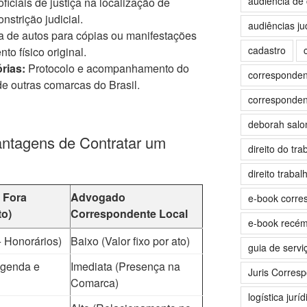
audiência de 
oficiais de justiça na localização de
nstrição judicial.
audiências jud
a de autos para cópias ou manifestações
cadastro
o físico original.
rias:
Protocolo e acompanhamento do
correspondent
e outras comarcas do Brasil.
correspondent
deborah sal
antagens de Contratar um
direito do tra
direito trabalh
 Fora
Advogado
e-book corre
o)
Correspondente Local
e-book recé
+ Honorários)
Baixo (Valor fixo por ato)
guia de servi
genda e
Imediata (Presença na
Juris Corres
Comarca)
logística juríd