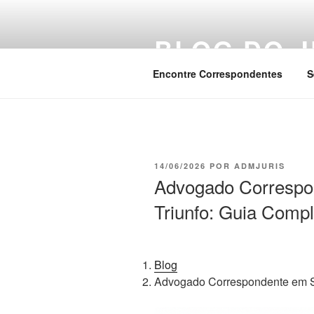
Pular
para
BLOG DO J
o
conteúdo
Encontre Correspondentes
S
PUBLICADO
14/06/2026
POR
ADMJURIS
EM
Advogado Correspo
Triunfo: Guia Comp
Blog
Advogado Correspondente em S