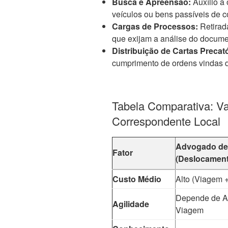
Busca e Apreensão:
Auxílio a 
veículos ou bens passíveis de co
Cargas de Processos:
Retirad
que exijam a análise do document
Distribuição de Cartas Precató
cumprimento de ordens vindas d
Tabela Comparativa: V
Correspondente Local
Advogado de
Fator
(Deslocament
Custo Médio
Alto (Viagem 
Depende de A
Agilidade
Viagem