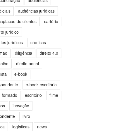
conciliação
audiências
iciais
audiências jurídicas
captacao de clientes
cartório
e jurídico
es jurídicos
cronicas
omao
diligência
direito 4.0
balho
direito penal
ista
e-book
spondente
e-book escritório
m formado
escritório
filme
ços
inovação
pondente
livro
ica
logísticas
news