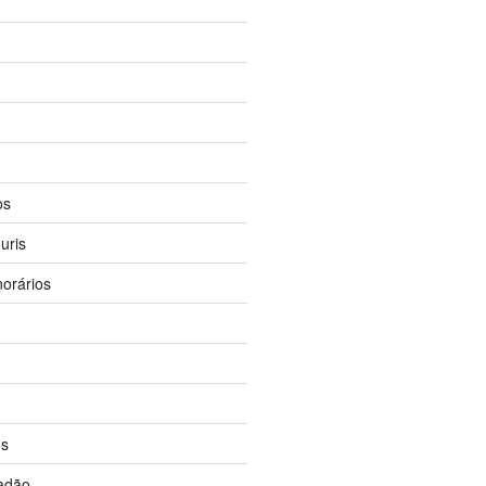
os
uris
orários
os
dadão