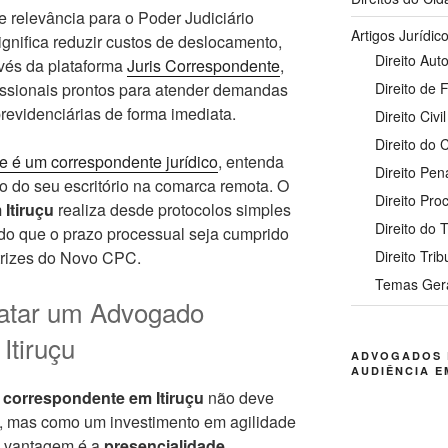
e relevância para o Poder Judiciário
Artigos Jurídic
significa reduzir custos de deslocamento,
Direito Auto
vés da plataforma
Juris Correspondente
,
fissionais prontos para atender demandas
Direito de 
 previdenciárias de forma imediata.
Direito Civil
Direito do
e é um correspondente jurídico
, entenda
Direito Pen
to do seu escritório na comarca remota. O
Direito Pro
Itiruçu
realiza desde protocolos simples
Direito do 
ndo que o prazo processual seja cumprido
trizes do Novo CPC.
Direito Trib
Temas Ger
ratar um Advogado
Itiruçu
ADVOGADOS 
AUDIÊNCIA E
correspondente em Itiruçu
não deve
, mas como um investimento em agilidade
al vantagem é a
presencialidade