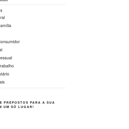
os
ral
Família
 Consumidor
al
cessual
Trabalho
utário
ais
E PREPOSTOS PARA A SUA
M UM SÓ LUGAR!