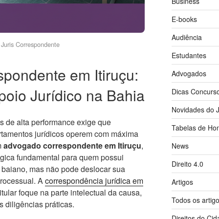
Business
E-books
Audiência
Juris Correspondente
Estudantes
pondente em Itiruçu:
Advogados
oio Jurídico na Bahia
Dicas Concurs
Novidades do J
s de alta performance exige que
Tabelas de Hon
artamentos jurídicos operem com máxima
um
advogado correspondente em Itiruçu
,
News
égica fundamental para quem possui
Direito 4.0
r baiano, mas não pode deslocar sua
processual. A
correspondência jurídica em
Artigos
ular foque na parte intelectual da causa,
Todos os artig
 diligências práticas.
Direitos do Ci