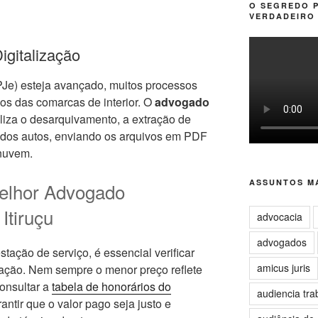
O SEGREDO 
VERDADEIRO 
igitalização
PJe) esteja avançado, muitos processos
vos das comarcas de interior. O
advogado
liza o desarquivamento, a extração de
al dos autos, enviando os arquivos em PDF
 nuvem.
ASSUNTOS MA
elhor Advogado
Itiruçu
advocacia
advogados
stação de serviço, é essencial verificar
amicus juris
atação. Nem sempre o menor preço reflete
consultar a
tabela de honorários do
audiencia tra
antir que o valor pago seja justo e