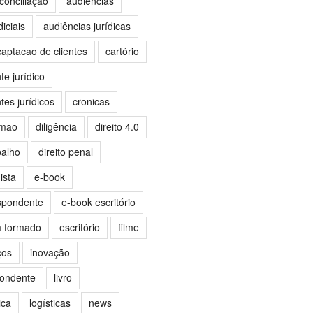
conciliação
audiências
iciais
audiências jurídicas
captacao de clientes
cartório
e jurídico
es jurídicos
cronicas
omao
diligência
direito 4.0
balho
direito penal
ista
e-book
spondente
e-book escritório
m formado
escritório
filme
ços
inovação
pondente
livro
ica
logísticas
news