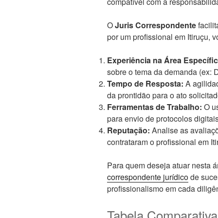
compatível com a responsabilida
O
Juris Correspondente
facili
por um profissional em Itiruçu, 
Experiência na Área Específic
sobre o tema da demanda (ex: Di
Tempo de Resposta:
A agilida
da prontidão para o ato solicitad
Ferramentas de Trabalho:
O us
para envio de protocolos digitais
Reputação:
Analise as avaliaç
contrataram o profissional em Iti
Para quem deseja atuar nesta á
correspondente jurídico
de suces
profissionalismo em cada diligê
Tabela Comparativa: