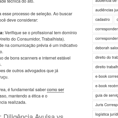
audiência de 
de técnica do ato.
audiências jud
ta esse processo de seleção. Ao buscar
cadastro
você deve considerar:
correspondent
a:
Verifique se o profissional tem domínio
correspondent
reito do Consumidor, Trabalhista).
de na comunicação prévia é um indicativo
deborah sal
o.
direito do tra
o de bons scanners e internet estável
.
direito trabalh
ões de outros advogados que já
e-book corre
ruçu.
e-book recé
rea, é fundamental saber
como ser
guia de servi
so, mantendo a ética e o
ncia realizada.
Juris Corres
 Diligência Avulsa vs.
logística juríd