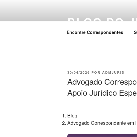
Pular
para
BLOG DO J
o
conteúdo
Encontre Correspondentes
S
PUBLICADO
30/04/2026
POR
ADMJURIS
EM
Advogado Correspon
Apoio Jurídico Espe
Blog
Advogado Correspondente em Iti