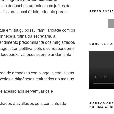
es ou despachos urgentes com juízes da
ofissional local é determinante para o
REDES SOCIA
tua em Itiruçu possui familiaridade com os
nhece a rotina da secretaria, a
ntendimento predominante dos magistrados
COMO SE POR
tagem competitiva, pois o
correspondente
 feedbacks valiosos sobre o andamento
ção de despesas com viagens exaustivas.
colos e diligências realizados no mesmo
e acesso aos serventuários e
strados e avaliados pela comunidade
5 ERROS QUE
EM UMA AUDI