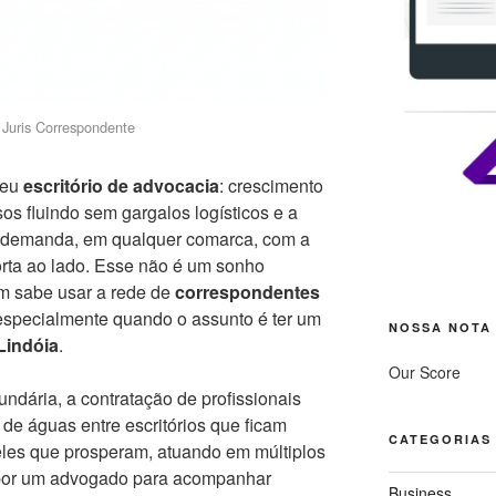
Juris Correspondente
seu
escritório de advocacia
: crescimento
os fluindo sem gargalos logísticos e a
r demanda, em qualquer comarca, com a
orta ao lado. Esse não é um sonho
em sabe usar a rede de
correspondentes
 especialmente quando o assunto é ter um
NOSSA NOTA
Lindóia
.
Our Score
ndária, a contratação de profissionais
r de águas entre escritórios que ficam
CATEGORIAS
ueles que prosperam, atuando em múltiplos
 por um advogado para acompanhar
Business