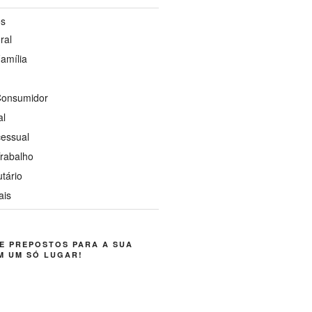
os
ral
Família
 Consumidor
al
cessual
Trabalho
utário
ais
E PREPOSTOS PARA A SUA
M UM SÓ LUGAR!