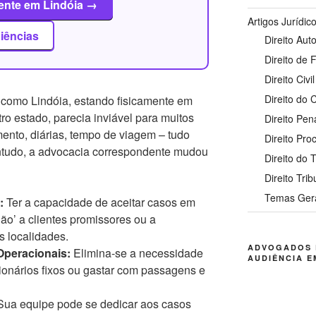
ente em Lindóia →
Artigos Jurídic
iências
Direito Auto
Direito de 
Direito Civil
Direito do
 como Lindóia, estando fisicamente em
o estado, parecia inviável para muitos
Direito Pen
nto, diárias, tempo de viagem – tudo
Direito Pro
Contudo, a advocacia correspondente mudou
Direito do 
Direito Trib
Temas Ger
:
Ter a capacidade de aceitar casos em
não’ a clientes promissores ou a
 localidades.
ADVOGADOS 
Operacionais:
Elimina-se a necessidade
AUDIÊNCIA E
uncionários fixos ou gastar com passagens e
ua equipe pode se dedicar aos casos