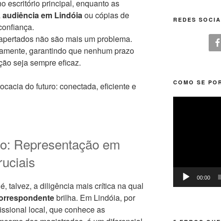
 escritório principal, enquanto as
a
audiência em Lindóia
ou cópias de
REDES SOCIA
confiança.
apertados não são mais um problema.
tamente, garantindo que nenhum prazo
ção seja sempre eficaz.
COMO SE POR
cacia do futuro: conectada, eficiente e
Tocador
de
vídeo
ão: Representação em
uciais
00:00
 talvez, a diligência mais crítica na qual
orrespondente
brilha. Em Lindóia, por
ssional local, que conhece as