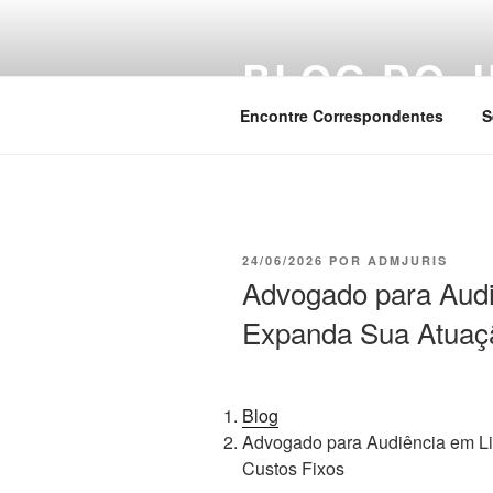
Pular
para
BLOG DO J
o
conteúdo
Encontre Correspondentes
S
PUBLICADO
24/06/2026
POR
ADMJURIS
EM
Advogado para Audi
Expanda Sua Atuaç
Blog
Advogado para Audiência em L
Custos Fixos