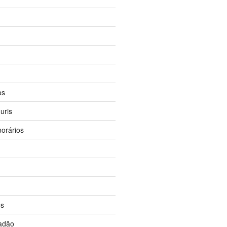
os
uris
orários
os
dadão