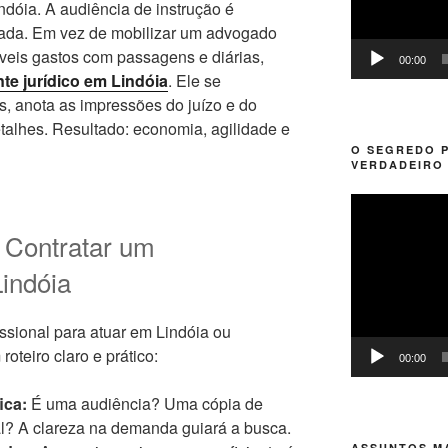
dóia. A audiência de instrução é
ada. Em vez de mobilizar um advogado
táveis gastos com passagens e diárias,
00:00
te jurídico em Lindóia
. Ele se
, anota as impressões do juízo e do
etalhes. Resultado: economia, agilidade e
O SEGREDO 
VERDADEIRO 
Tocador
de
 Contratar um
vídeo
indóia
issional para atuar em Lindóia ou
oteiro claro e prático:
00:00
ica:
É uma audiência? Uma cópia de
l? A clareza na demanda guiará a busca.
ASSUNTOS MA