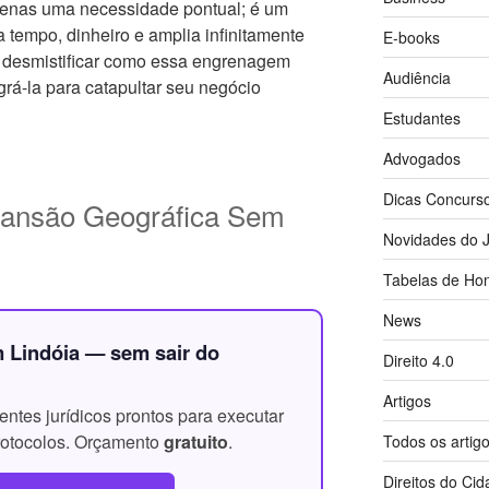
penas uma necessidade pontual; é um
tempo, dinheiro e amplia infinitamente
E-books
 desmistificar como essa engrenagem
Audiência
rá-la para catapultar seu negócio
Estudantes
Advogados
Dicas Concurs
ansão Geográfica Sem
Novidades do J
Tabelas de Hon
News
 Lindóia — sem sair do
Direito 4.0
Artigos
ntes jurídicos prontos para executar
protocolos. Orçamento
gratuito
.
Todos os artig
Direitos do Ci