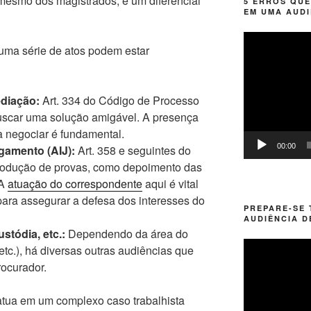
 mesmo dos magistrados, é um diferencial
5 ERROS QUE
EM UMA AUDI
Tocador
uma série de atos podem estar
de
vídeo
diação:
Art. 334 do Código de Processo
buscar uma solução amigável. A presença
 negociar é fundamental.
00:00
gamento (AIJ):
Art. 358 e seguintes do
rodução de provas, como depoimento das
 A
atuação do correspondente
aqui é vital
para assegurar a defesa dos interesses do
PREPARE-SE
AUDIÊNCIA D
stódia, etc.:
Dependendo da área do
Tocador
, etc.), há diversas outras audiências que
de
ocurador.
vídeo
 atua em um complexo caso trabalhista