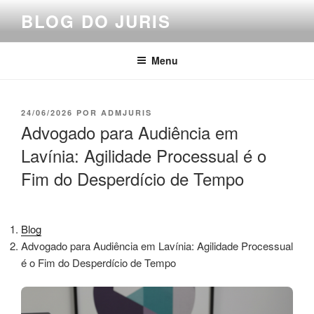
Pular
BLOG DO JURIS
para
o
conteúdo
Menu
PUBLICADO
24/06/2026
POR
ADMJURIS
EM
Advogado para Audiência em
Lavínia: Agilidade Processual é o
Fim do Desperdício de Tempo
Blog
Advogado para Audiência em Lavínia: Agilidade Processual
é o Fim do Desperdício de Tempo