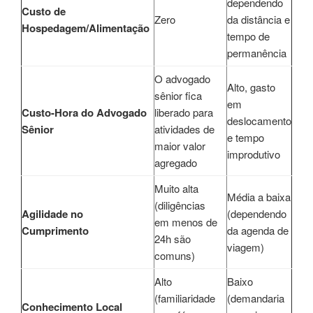
dependendo
Custo de
Zero
da distância e
Hospedagem/Alimentação
tempo de
permanência
O advogado
Alto, gasto
sênior fica
em
Custo-Hora do Advogado
liberado para
deslocamento
Sênior
atividades de
e tempo
maior valor
improdutivo
agregado
Muito alta
Média a baixa
(diligências
Agilidade no
(dependendo
em menos de
Cumprimento
da agenda de
24h são
viagem)
comuns)
Alto
Baixo
(familiaridade
(demandaria
Conhecimento Local