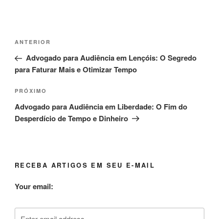
Navegação
Post
ANTERIOR
de
anterior
Advogado para Audiência em Lençóis: O Segredo
Post
para Faturar Mais e Otimizar Tempo
Próximo
PRÓXIMO
post
Advogado para Audiência em Liberdade: O Fim do
Desperdício de Tempo e Dinheiro
RECEBA ARTIGOS EM SEU E-MAIL
Your email: