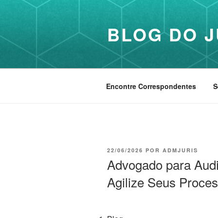
Pular
para
BLOG DO J
o
conteúdo
Encontre Correspondentes
S
PUBLICADO
22/06/2026
POR
ADMJURIS
EM
Advogado para Audi
Agilize Seus Proce