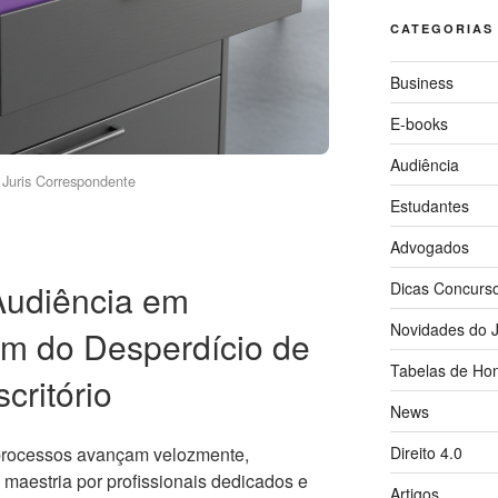
CATEGORIAS
Business
E-books
Audiência
Juris Correspondente
Estudantes
Advogados
Audiência em
Dicas Concurs
Novidades do J
im do Desperdício de
Tabelas de Hon
critório
News
Direito 4.0
 processos avançam velozmente,
maestria por profissionais dedicados e
Artigos