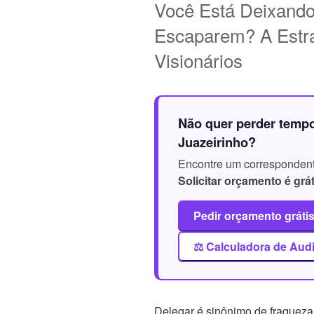
Você Está Deixando
Escaparem? A Estrat
Visionários
Não quer perder temp
Juazeirinho?
Encontre um correspondente
Solicitar orçamento é grát
Pedir orçamento gráti
⚖️ Calculadora de Aud
Delegar é sinônimo de fraqueza 