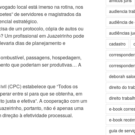
amicus juris
ogado local está imerso na rotina, nos
audiencia tra
etes” de servidores e magistrados da
ncial estratégico.
audiência de 
isa de um protocolo, cópia de autos ou
audiências jud
 Um profissional em Juazeirinho pode
levaria dias de planejamento e
cadastro
correspondent
ombustível, passagens, hospedagem,
mento que poderiam ser produtivas… A
correspondent
deborah sal
Civil (CPC) estabelece que “Todos os
direito do tra
perar entre si para que se obtenha, em
direito trabalh
to justa e efetiva”. A cooperação com um
azeirinho, portanto, não é apenas uma
e-book corre
direção à efetividade processual.
e-book recé
guia de servi