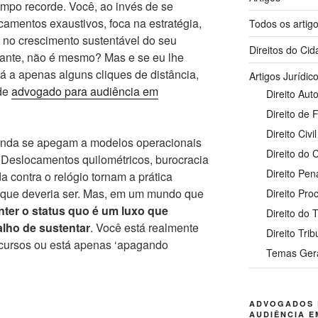
empo recorde. Você, ao invés de se
camentos exaustivos, foca na estratégia,
Todos os artig
 no crescimento sustentável do seu
Direitos do Ci
stante, não é mesmo? Mas e se eu lhe
á a apenas alguns cliques de distância,
Artigos Jurídic
 de
advogado para audiência em
Direito Auto
Direito de 
Direito Civil
 ainda se apegam a modelos operacionais
Direito do
 Deslocamentos quilométricos, burocracia
Direito Pen
da contra o relógio tornam a prática
 que deveria ser. Mas, em um mundo que
Direito Pro
ter o status quo é um luxo que
Direito do 
lho de sustentar
. Você está realmente
Direito Trib
ecursos ou está apenas ‘apagando
Temas Ger
ADVOGADOS 
AUDIÊNCIA E