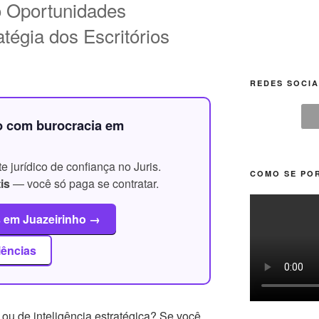
 Oportunidades
égia dos Escritórios
REDES SOCIA
o com burocracia em
 jurídico de confiança no Juris.
COMO SE POR
is
— você só paga se contratar.
s em Juazeirinho →
iências
ou de inteligência estratégica? Se você