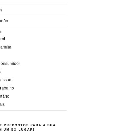
os
dadão
os
ral
Família
 Consumidor
al
cessual
Trabalho
utário
ais
E PREPOSTOS PARA A SUA
M UM SÓ LUGAR!