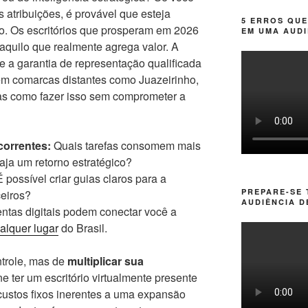
s atribuições, é provável que esteja
5 ERROS QUE
. Os escritórios que prosperam em 2026
EM UMA AUDI
aquilo que realmente agrega valor. A
 e a garantia de representação qualificada
em comarcas distantes como Juazeirinho,
Mas como fazer isso sem comprometer a
correntes:
Quais tarefas consomem mais
ja um retorno estratégico?
 possível criar guias claros para a
PREPARE-SE
ceiros?
AUDIÊNCIA D
tas digitais podem conectar você a
alquer lugar
do Brasil.
ntrole, mas de
multiplicar sua
ne ter um escritório virtualmente presente
custos fixos inerentes a uma expansão