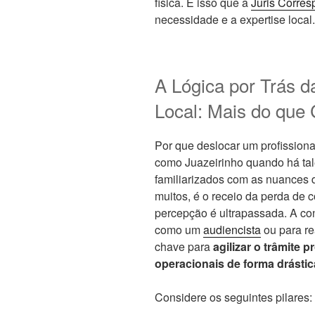
física. É isso que a
Juris Corre
necessidade e a expertise local.
A Lógica por Trás d
Local: Mais do que 
Por que deslocar um profission
como Juazeirinho quando há tal
familiarizados com as nuances d
muitos, é o receio da perda de 
percepção é ultrapassada. A con
como um
audiencista
ou para re
chave para
agilizar o trâmite 
operacionais de forma drástic
Considere os seguintes pilares: