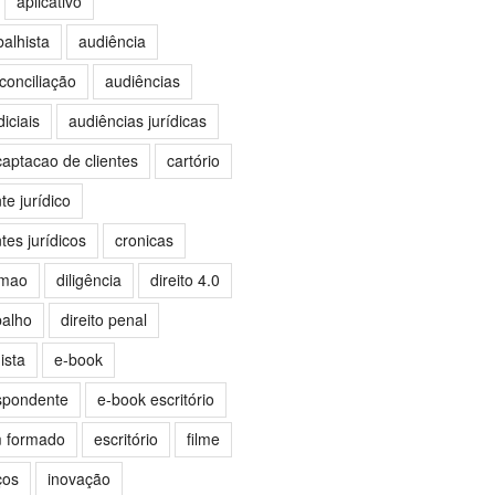
aplicativo
balhista
audiência
conciliação
audiências
iciais
audiências jurídicas
captacao de clientes
cartório
e jurídico
es jurídicos
cronicas
omao
diligência
direito 4.0
balho
direito penal
ista
e-book
spondente
e-book escritório
m formado
escritório
filme
ços
inovação