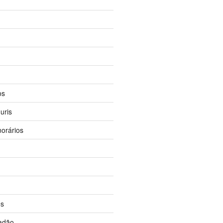
os
uris
orários
os
dadão