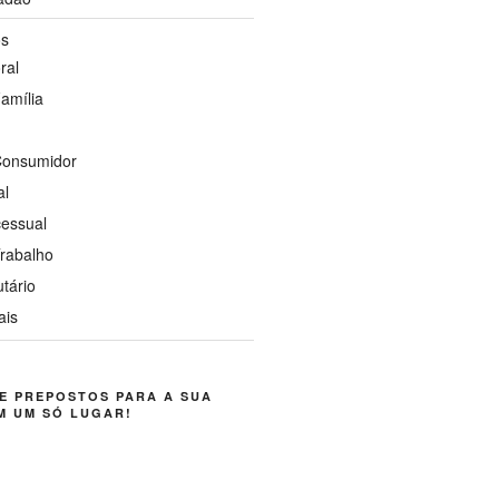
os
ral
Família
 Consumidor
al
cessual
Trabalho
utário
ais
E PREPOSTOS PARA A SUA
M UM SÓ LUGAR!