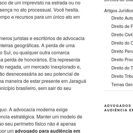
sco de um imprevisto na estrada ou no
ença no ato processual. Você hesita.
Artigos Jurídic
tempo e recursos para um único ato em
Direito Auto
Direito de 
Direito Civil
meros juristas e escritórios de advocacia
Direito do
nteiras geográficas. A perda de uma
Direito Pen
 Sul, ou qualquer outra comarca
na perda de honorários. Ela representa
Direito Pro
to negada, um mercado inexplorado e,
Direito do 
ção desnecessária ao seu potencial de
Direito Trib
ma maneira de estar presente em Jaraguá
Temas Ger
icípio brasileiro, sem sair do seu
ADVOGADOS 
 quo
. A advocacia moderna exige
AUDIÊNCIA E
gência estratégica. Manter um modelo de
ao seu perímetro físico não é apenas
a por um
advogado para audiência em