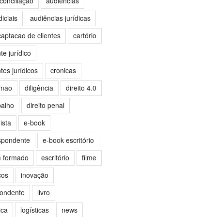
conciliação
audiências
iciais
audiências jurídicas
captacao de clientes
cartório
e jurídico
es jurídicos
cronicas
omao
diligência
direito 4.0
balho
direito penal
ista
e-book
spondente
e-book escritório
m formado
escritório
filme
ços
inovação
pondente
livro
ica
logísticas
news