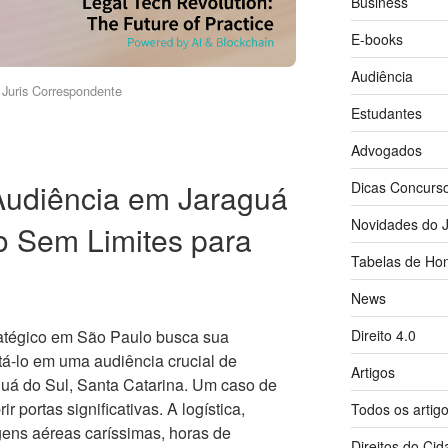
Business
E-books
Audiência
Juris Correspondente
Estudantes
Advogados
udiência em Jaraguá
Dicas Concurs
Novidades do J
o Sem Limites para
Tabelas de Hon
News
Direito 4.0
ratégico em São Paulo busca sua
tá-lo em uma audiência crucial de
Artigos
guá do Sul, Santa Catarina. Um caso de
ir portas significativas. A logística,
Todos os artig
ens aéreas caríssimas, horas de
Direitos do Ci