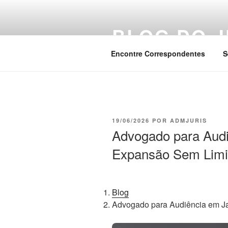
Pular
para
BLOG DO J
o
conteúdo
Encontre Correspondentes
S
PUBLICADO
19/06/2026
POR
ADMJURIS
EM
Advogado para Audi
Expansão Sem Limi
Blog
Advogado para Audiência em J