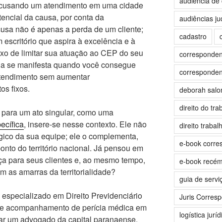
audiência de 
recusando um atendimento em uma cidade
encial da causa, por conta da
audiências jud
ecusa não é apenas a perda de um cliente;
cadastro
escritório que aspira à excelência e à
xo de limitar sua atuação ao CEP do seu
correspondent
cia se manifesta quando você consegue
correspondent
atendimento sem aumentar
os fixos.
deborah sal
direito do tra
 para um ato singular, como uma
ecífica
, insere-se nesse contexto. Ele não
direito trabalh
égico da sua equipe; ele o complementa,
e-book corre
onto do território nacional. Já pensou em
iça para seus clientes e, ao mesmo tempo,
e-book recé
m as amarras da territorialidade?
guia de servi
 especializado em Direito Previdenciário
Juris Corres
de acompanhamento de perícia médica em
logística juríd
ar um advogado da capital paranaense,