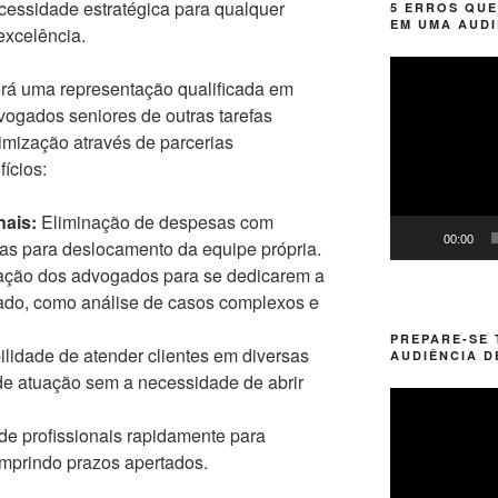
essidade estratégica para qualquer
5 ERROS QUE
EM UMA AUDI
excelência.
Tocador
erá uma representação qualificada em
de
vogados seniores de outras tarefas
vídeo
timização através de parcerias
ícios:
ais:
Eliminação de despesas com
00:00
as para deslocamento da equipe própria.
ação dos advogados para se dedicarem a
gado, como análise de casos complexos e
PREPARE-SE
lidade de atender clientes em diversas
AUDIÊNCIA D
 de atuação sem a necessidade de abrir
Tocador
de
de profissionais rapidamente para
vídeo
umprindo prazos apertados.