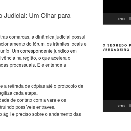
 Judicial: Um Olhar para
00:00
as comarcas, a dinâmica judicial possui
ncionamento do fórum, os trâmites locais e
O SEGREDO 
VERDADEIRO 
trunfo. Um
correspondente jurídico em
ivência na região, o que acelera o
Tocador
das processuais. Ele entende a
de
vídeo
 a retirada de cópias até o protocolo de
agiliza cada etapa.
dade de contato com a vara e os
truindo possíveis entraves.
00:00
 ágil e preciso sobre o andamento das