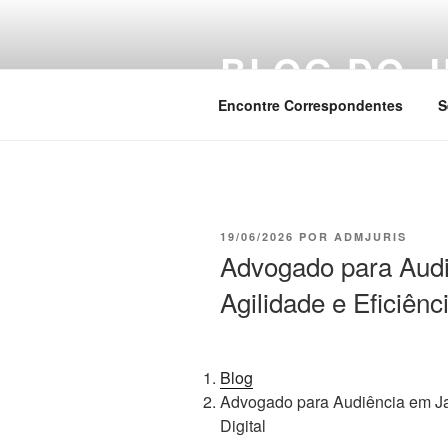
Pular
para
BLOG DO J
o
conteúdo
Encontre Correspondentes
S
PUBLICADO
19/06/2026
POR
ADMJURIS
EM
Advogado para Audi
Agilidade e Eficiênc
Blog
Advogado para Audiência em Jab
Digital