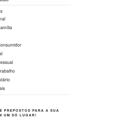
os
ral
Família
 Consumidor
al
cessual
Trabalho
utário
ais
E PREPOSTOS PARA A SUA
M UM SÓ LUGAR!