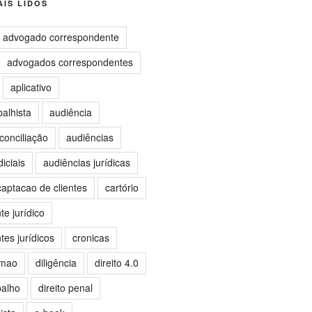
IS LIDOS
advogado correspondente
advogados correspondentes
aplicativo
balhista
audiência
conciliação
audiências
iciais
audiências jurídicas
captacao de clientes
cartório
e jurídico
es jurídicos
cronicas
omao
diligência
direito 4.0
balho
direito penal