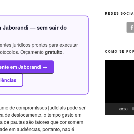
REDES SOCIA
m Jaborandi — sem sair do
ntes jurídicos prontos para executar
protocolos. Orçamento
gratuito
.
COMO SE POR
Tocador
ente em Jaborandi →
de
vídeo
iências
ume de compromissos judiciais pode ser
00:00
ica de deslocamento, o tempo gasto em
cia de pautas são fatores que consomem
dade em audiências, portanto, não é