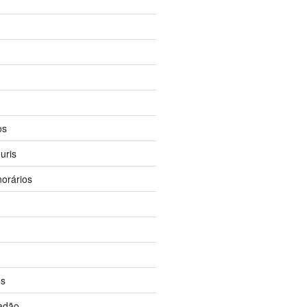
os
uris
orários
os
dadão