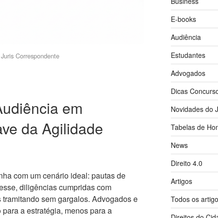
Business
E-books
Audiência
Estudantes
Juris Correspondente
Advogados
Dicas Concurs
Audiência em
Novidades do J
ve da Agilidade
Tabelas de Hon
News
Direito 4.0
onha com um cenário ideal: pautas de
Artigos
esse, diligências cumpridas com
s tramitando sem gargalos. Advogados e
Todos os artig
para a estratégia, menos para a
Direitos do Ci