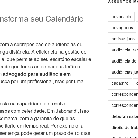
ASSUNTOS MA
ansforma seu Calendário
advocacia
advogados
amicus juris
 com a sobreposição de audiências ou
audiencia tra
nga distância. A eficiência na gestão de
ial que permite ao seu escritório escalar e
audiência de 
eza de que todas as demandas terão o
audiências jud
um
advogado para audiência em
sca por um profissional, mas por uma
cadastro
correspondent
festa na capacidade de resolver
correspondent
ssos com celeridade. Em Jaborandi, isso
deborah sal
a comarca, com a garantia de que as
ritório em tempo real. Por exemplo, a
direito do tra
sentença pode gerar um prazo de 15 dias