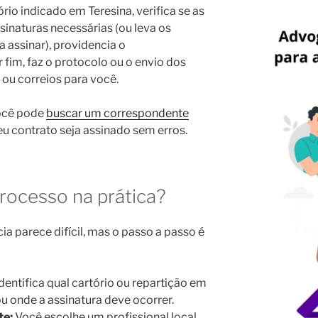
ório indicado em Teresina, verifica se as
ssinaturas necessárias (ou leva os
assinar), providencia o
 fim, faz o protocolo ou o envio dos
 ou correios para você.
você pode
buscar um correspondente
eu contrato seja assinado sem erros.
rocesso na prática?
a parece difícil, mas o passo a passo é
dentifica qual cartório ou repartição em
 onde a assinatura deve ocorrer.
te:
Você escolhe um profissional local