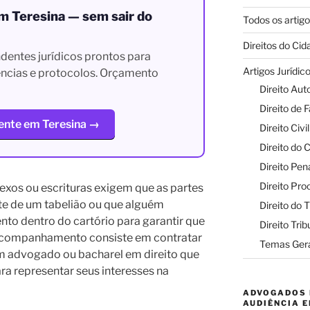
m Teresina — sem sair do
Todos os artig
Direitos do Ci
dentes jurídicos prontos para
Artigos Jurídic
gências e protocolos. Orçamento
Direito Aut
Direito de F
ente em Teresina →
Direito Civil
Direito do
Direito Pen
Direito Pro
exos ou escrituras exigem que as partes
te de um tabelião ou que alguém
Direito do 
o dentro do cartório para garantir que
Direito Trib
 acompanhamento consiste em contratar
Temas Gera
m advogado ou bacharel em direito que
a representar seus interesses na
ADVOGADOS 
AUDIÊNCIA E