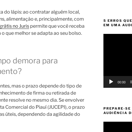
 do lápis: ao contratar alguém local,
, alimentação e, principalmente, com
5 ERROS QU
EM UMA AUD
rátis no Juris
permite que você receba
 o que melhor se adapta ao seu bolso.
Tocador
de
vídeo
mpo demora para
mento?
00:00
ientes, mas o prazo depende do tipo de
nhecimento de firma ou retirada de
ente resolve no mesmo dia. Se envolver
a Comercial do Piauí (JUCEPI), o prazo
PREPARE-SE
AUDIÊNCIA 
as úteis, dependendo da agilidade do
Tocador
de