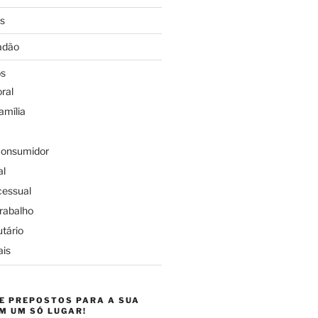
os
dadão
os
oral
amília
 Consumidor
al
cessual
Trabalho
utário
is
E PREPOSTOS PARA A SUA
M UM SÓ LUGAR!