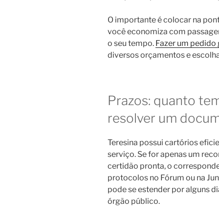
O importante é colocar na ponta
você economiza com passagens
o seu tempo.
Fazer um pedido g
diversos orçamentos e escolha
Prazos: quanto te
resolver um docu
Teresina possui cartórios efic
serviço. Se for apenas um reco
certidão pronta, o correspond
protocolos no Fórum ou na Junt
pode se estender por alguns di
órgão público.