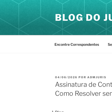
Pular
para
BLOG DO J
o
conteúdo
Encontre Correspondentes
Se
PUBLICADO
04/06/2026
POR
ADMJURIS
EM
Assinatura de Cont
Como Resolver sem