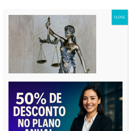
00:00
06:23
CLOSE
PREPARE-SE TECNICAMENTE PARA UMA
AUDIÊNCIA DE INSTRUÇÃO
Tocador
de
vídeo
00:00
05:15
O SEGREDO PARA SE TORNAR UM