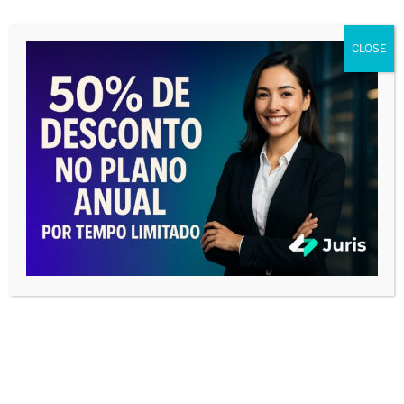
COMETER EM UMA AUDIÊNCIA
Tocador
CLOSE
de
vídeo
00:00
06:23
PREPARE-SE TECNICAMENTE PARA UMA
AUDIÊNCIA DE INSTRUÇÃO
Tocador
de
vídeo