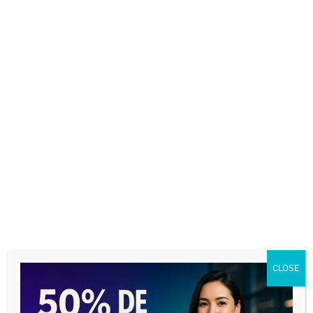
Todos os artigos
Direitos do Cidadão
Artigos Jurídicos
Direito Autoral
Direito de Família
Direito Civil
Direito do Consumidor
Direito Penal
Direito Processual
Direito do Trabalho
Direito Tributário
Temas Gerais
CLOSE
ADVOGADOS E PREPOSTOS PARA A SUA