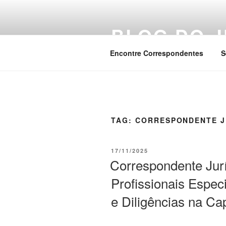
Pular
para
BLOG DO J
o
conteúdo
Encontre Correspondentes
S
TAG:
CORRESPONDENTE J
PUBLICADO
17/11/2025
EM
Correspondente Jurí
Profissionais Espec
e Diligências na Ca