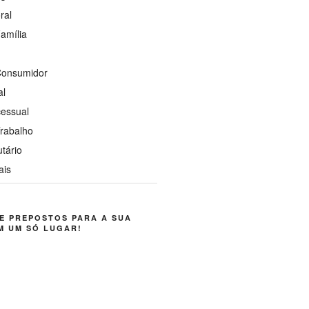
ral
Família
 Consumidor
al
cessual
Trabalho
utário
ais
E PREPOSTOS PARA A SUA
M UM SÓ LUGAR!