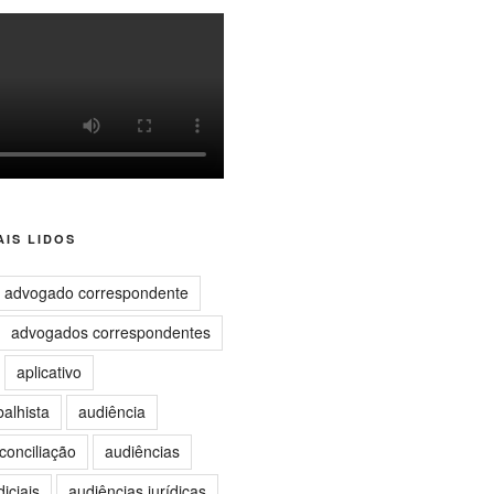
IS LIDOS
advogado correspondente
advogados correspondentes
aplicativo
balhista
audiência
conciliação
audiências
iciais
audiências jurídicas