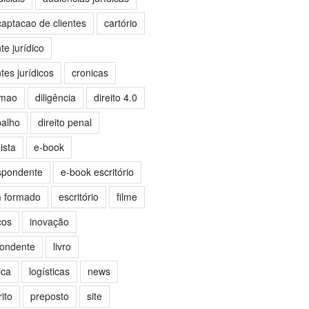
captacao de clientes
cartório
e jurídico
es jurídicos
cronicas
omao
diligência
direito 4.0
balho
direito penal
ista
e-book
spondente
e-book escritório
m formado
escritório
filme
ços
inovação
pondente
livro
ica
logísticas
news
ito
preposto
site