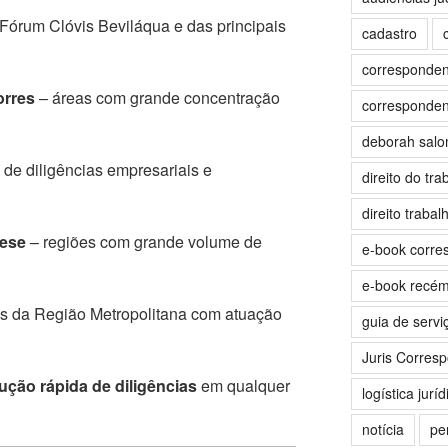
Fórum Clóvis Beviláqua e das principais
cadastro
correspondent
orres
– áreas com grande concentração
correspondent
deborah sal
 de diligências empresariais e
direito do tra
direito trabalh
tese
– regiões com grande volume de
e-book corre
e-book recé
s da Região Metropolitana com atuação
guia de servi
Juris Corres
ução rápida de diligências
em qualquer
logística juríd
notícia
per