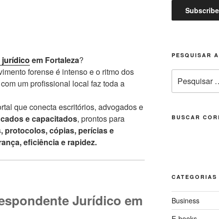
PESQUISAR 
jurídico
em Fortaleza
?
imento forense é intenso e o ritmo dos
Pesquisar
 com um profissional local faz toda a
por:
rtal que conecta escritórios, advogados e
ficados e capacitados
, prontos para
BUSCAR COR
, protocolos, cópias, perícias e
ança, eficiência e rapidez.
CATEGORIAS
espondente Jurídico em
Business
E-books