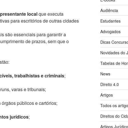
Audiência
epresentante local
que executa
tivas para escritórios de outras cidades
Estudantes
Advogados
ais são essenciais para garantir a
cumprimento de prazos, sem que o
Dicas Concurs
Novidades do J
stão:
Tabelas de Hon
News
íveis, trabalhistas e criminais
;
Direito 4.0
uns, varas e tribunais;
Artigos
órgãos públicos e cartórios;
Todos os artig
Direitos do Ci
tos jurídicos
;
Artigos Jurídic