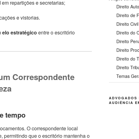
l
em repartições e secretarias;
Direito Auto
Direito de 
icações e vistorias.
Direito Civil
m
elo estratégico
entre o escritório
Direito do
Direito Pen
Direito Pro
Direito do 
Direito Trib
 um Correspondente
Temas Ger
eza
ADVOGADOS 
AUDIÊNCIA E
 e tempo
locamentos. O correspondente local
e, permitindo que o escritório mantenha o