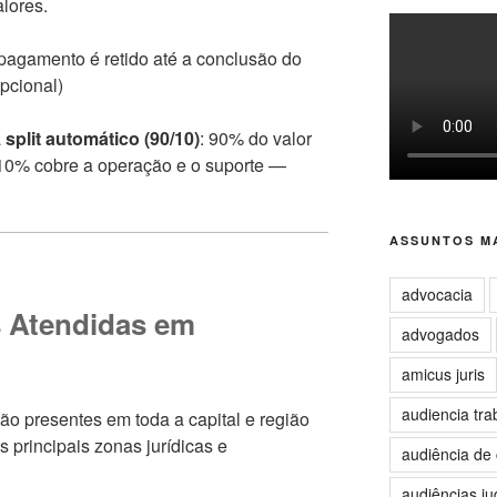
alores.
agamento é retido até a conclusão do
opcional)
a
split automático (90/10)
: 90% do valor
e 10% cobre a operação e o suporte —
ASSUNTOS MA
advocacia
s Atendidas em
advogados
amicus juris
audiencia tra
ão presentes em toda a capital e região
 principais zonas jurídicas e
audiência de 
audiências jud