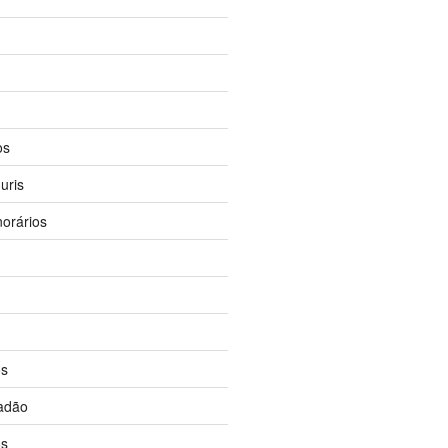
os
uris
orários
os
dadão
os