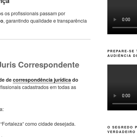
nça
os os profissionais passam por
ão
, garantindo qualidade e transparência
PREPARE-SE
AUDIÊNCIA D
Juris Correspondente
ede de
correspondência jurídica
do
ofissionais cadastrados em todas as
a:
 “Fortaleza” como cidade desejada.
O SEGREDO 
VERDADEIRO 