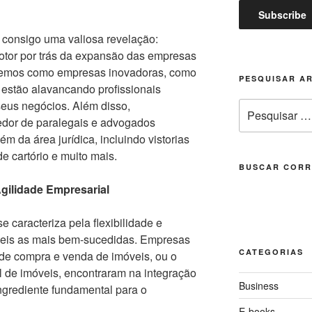
 consigo uma valiosa revelação:
otor por trás da expansão das empresas
aremos como empresas inovadoras, como
PESQUISAR A
, estão alavancando profissionais
eus negócios. Além disso,
Pesquisar
edor de paralegais e advogados
por:
m da área jurídica, incluindo vistorias
de cartório e muito mais.
BUSCAR CORR
gilidade Empresarial
 caracteriza pela flexibilidade e
geis as mais bem-sucedidas. Empresas
CATEGORIAS
 de compra e venda de imóveis, ou o
l de imóveis, encontraram na integração
Business
ngrediente fundamental para o
E-books