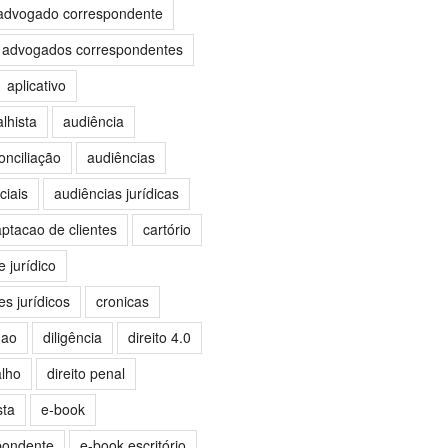
advogado correspondente
advogados correspondentes
aplicativo
lhista
audiência
onciliação
audiências
ciais
audiências jurídicas
aptacao de clientes
cartório
 jurídico
s jurídicos
cronicas
mao
diligência
direito 4.0
alho
direito penal
sta
e-book
pondente
e-book escritório