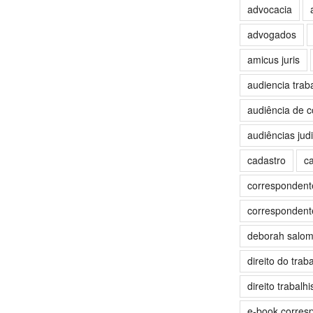
advocacia
advogados
amicus juris
audiencia traba
audiência de c
audiências judi
cadastro
c
correspondente
correspondente
deborah salo
direito do trab
direito trabalhi
e-book corres