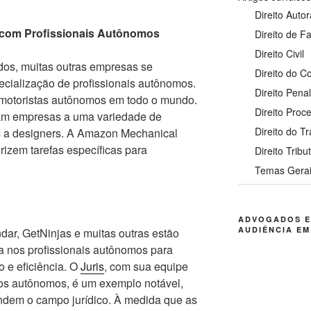
Direito Autor
com Profissionais Autônomos
Direito de Fa
Direito Civil
os, muitas outras empresas se
Direito do 
pecialização de profissionais autônomos.
Direito Pena
 motoristas autônomos em todo o mundo.
Direito Proc
am empresas a uma variedade de
Direito do T
s a designers. A Amazon Mechanical
rizem tarefas específicas para
Direito Tribu
Temas Gera
ADVOGADOS E
AUDIÊNCIA EM
ar, GetNinjas e muitas outras estão
a nos profissionais autônomos para
 e eficiência. O
Juris
, com sua equipe
dos autônomos, é um exemplo notável,
ndem o campo jurídico. À medida que as