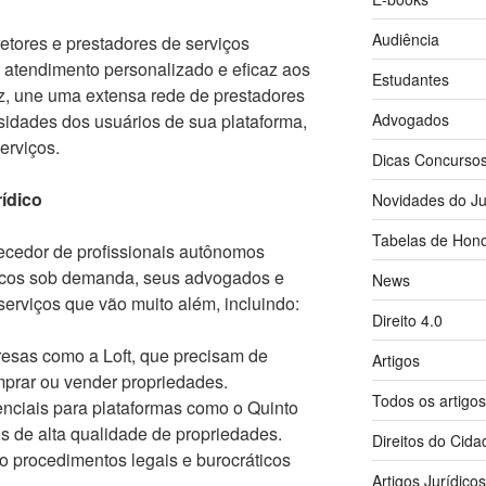
Audiência
tores e prestadores de serviços
atendimento personalizado e eficaz aos
Estudantes
ez, une uma extensa rede de prestadores
idades dos usuários de sua plataforma,
Advogados
erviços.
Dicas Concurso
ídico
Novidades do Ju
Tabelas de Hono
ecedor de profissionais autônomos
ídicos sob demanda, seus advogados e
News
erviços que vão muito além, incluindo:
Direito 4.0
sas como a Loft, que precisam de
Artigos
mprar ou vender propriedades.
Todos os artigo
nciais para plataformas como o Quinto
 de alta qualidade de propriedades.
Direitos do Cid
o procedimentos legais e burocráticos
Artigos Jurídico