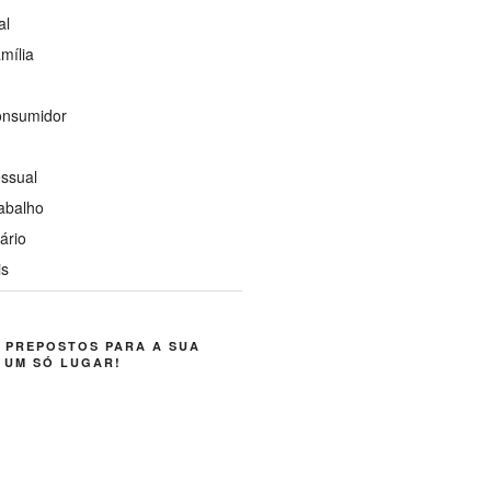
al
mília
Consumidor
l
essual
rabalho
tário
is
 PREPOSTOS PARA A SUA
 UM SÓ LUGAR!