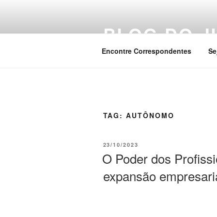
Pular
para
BLOG DO J
o
conteúdo
Encontre Correspondentes
Se
TAG:
AUTÔNOMO
PUBLICADO
23/10/2023
EM
O Poder dos Profiss
expansão empresari