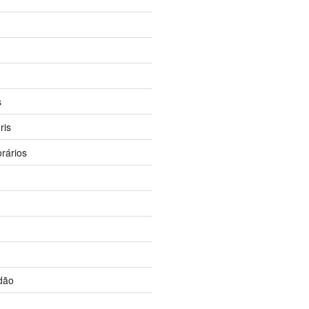
s
ris
rários
s
adão
s