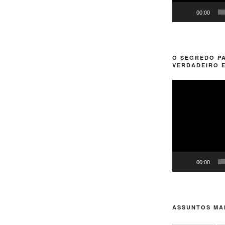
00:00
O SEGREDO P
VERDADEIRO E
Tocador
de
vídeo
00:00
ASSUNTOS MAI