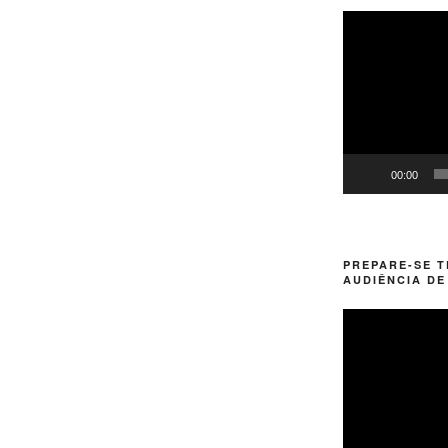
Tocador
de
vídeo
00:00
PREPARE-SE 
AUDIÊNCIA DE
Tocador
de
vídeo