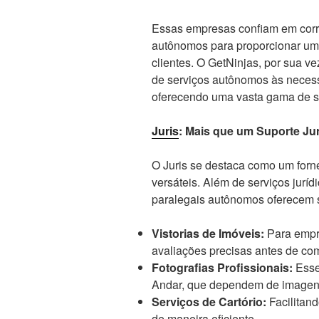
Essas empresas confiam em corre
autônomos para proporcionar um 
clientes. O GetNinjas, por sua v
de serviços autônomos às necess
oferecendo uma vasta gama de s
Juris
: Mais que um Suporte Jur
O Juris se destaca como um forn
versáteis. Além de serviços jur
paralegais autônomos oferecem s
Vistorias de Imóveis:
Para empre
avaliações precisas antes de co
Fotografias Profissionais:
Esse
Andar, que dependem de imagens
Serviços de Cartório:
Facilitand
de maneira eficiente.